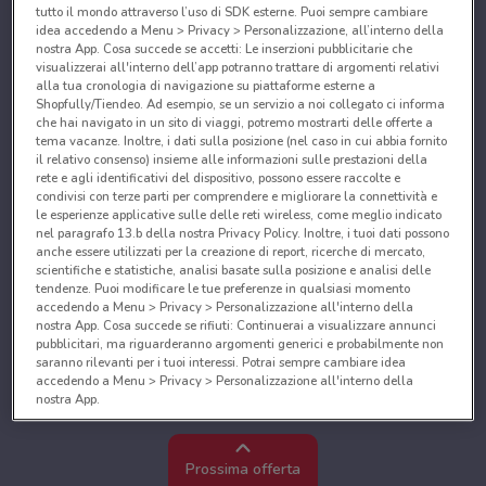
tutto il mondo attraverso l’uso di SDK esterne. Puoi sempre cambiare
idea accedendo a Menu > Privacy > Personalizzazione, all’interno della
nostra App. Cosa succede se accetti: Le inserzioni pubblicitarie che
visualizzerai all'interno dell’app potranno trattare di argomenti relativi
alla tua cronologia di navigazione su piattaforme esterne a
Shopfully/Tiendeo. Ad esempio, se un servizio a noi collegato ci informa
che hai navigato in un sito di viaggi, potremo mostrarti delle offerte a
tema vacanze. Inoltre, i dati sulla posizione (nel caso in cui abbia fornito
il relativo consenso) insieme alle informazioni sulle prestazioni della
rete e agli identificativi del dispositivo, possono essere raccolte e
condivisi con terze parti per comprendere e migliorare la connettività e
le esperienze applicative sulle delle reti wireless, come meglio indicato
nel paragrafo 13.b della nostra Privacy Policy. Inoltre, i tuoi dati possono
anche essere utilizzati per la creazione di report, ricerche di mercato,
scientifiche e statistiche, analisi basate sulla posizione e analisi delle
tendenze. Puoi modificare le tue preferenze in qualsiasi momento
accedendo a Menu > Privacy > Personalizzazione all'interno della
nostra App. Cosa succede se rifiuti: Continuerai a visualizzare annunci
pubblicitari, ma riguarderanno argomenti generici e probabilmente non
saranno rilevanti per i tuoi interessi. Potrai sempre cambiare idea
accedendo a Menu > Privacy > Personalizzazione all'interno della
nostra App.
Noi e i nostri partner trattiamo i dati per fornire:
Utilizzare dati di geolocalizzazione precisi. Scansione attiva delle
Prossima offerta
caratteristiche del dispositivo ai fini dell’identificazione. Archiviare