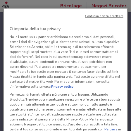
Bricolage
Negozi Bricofer
Continua senza accettare
Ci importa della tua privacy
Noi e i nostri
1012
partner archiviamo e accediamo ai dati personali,
come i dati di navigazione gli o identificatori univoci, sul tuo dispositivo.
Selezionando Accetto, abiliti le tecnologie di tracciamento affinché
supportino gli scopi mostrati alla voce "Noi e i nostri partner trattiamo i
dati da fornire". Nel caso in cui queste tecnologie dovessero essere
disabilitate, alcuni contenuti e annunci visualizzati potrebbero non
essere rilevanti. Puoi accedere nuovamente a questo menu per
modificare le tue scelte o per revocare il consenso facendo clic sul link
Mostra finalità in fondo alla pagina web. Tali scelte avranno effetto nel
contesto del nostro Sito web. Per maggiori informazioni, consulta
l'Informativa sulla privacy.
Privacy policy
Permettici di fornirti offerte più vicine ai tuoi bisogni: Utilizzando
Shopfully/Tiendeo puoi visualizzare inserzioni e offerte per i tuoi acquisti
quotidiani più attinenti ai tuoi gusti e al tuo mondo. Tutto questo è
possibile grazie ad una serie di strumenti e analisi effettuate in base alle
tue attività all'interno dell'applicazione e sulle piattaforme collegate,
come indicato nel paragrafo 2 della Privacy Policy. Per fare questo,
abbiamo bisogno del tuo consenso sull'uso dei dati raccolti a tale fine.
Se dai il tuo consenso condivideremo i tuoi dati personali con
Partners
in