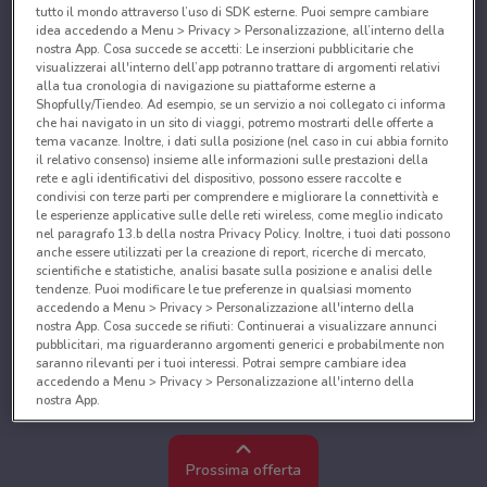
tutto il mondo attraverso l’uso di SDK esterne. Puoi sempre cambiare
idea accedendo a Menu > Privacy > Personalizzazione, all’interno della
nostra App. Cosa succede se accetti: Le inserzioni pubblicitarie che
visualizzerai all'interno dell’app potranno trattare di argomenti relativi
alla tua cronologia di navigazione su piattaforme esterne a
Shopfully/Tiendeo. Ad esempio, se un servizio a noi collegato ci informa
che hai navigato in un sito di viaggi, potremo mostrarti delle offerte a
tema vacanze. Inoltre, i dati sulla posizione (nel caso in cui abbia fornito
il relativo consenso) insieme alle informazioni sulle prestazioni della
rete e agli identificativi del dispositivo, possono essere raccolte e
condivisi con terze parti per comprendere e migliorare la connettività e
le esperienze applicative sulle delle reti wireless, come meglio indicato
nel paragrafo 13.b della nostra Privacy Policy. Inoltre, i tuoi dati possono
anche essere utilizzati per la creazione di report, ricerche di mercato,
scientifiche e statistiche, analisi basate sulla posizione e analisi delle
tendenze. Puoi modificare le tue preferenze in qualsiasi momento
accedendo a Menu > Privacy > Personalizzazione all'interno della
nostra App. Cosa succede se rifiuti: Continuerai a visualizzare annunci
pubblicitari, ma riguarderanno argomenti generici e probabilmente non
saranno rilevanti per i tuoi interessi. Potrai sempre cambiare idea
accedendo a Menu > Privacy > Personalizzazione all'interno della
nostra App.
Noi e i nostri partner trattiamo i dati per fornire:
Utilizzare dati di geolocalizzazione precisi. Scansione attiva delle
Prossima offerta
caratteristiche del dispositivo ai fini dell’identificazione. Archiviare