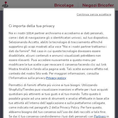
Bricolage
Negozi Bricofer
Continua senza accettare
Ci importa della tua privacy
Noi e i nostri
1014
partner archiviamo e accediamo ai dati personali,
come i dati di navigazione gli o identificatori univoci, sul tuo dispositivo.
Selezionando Accetto, abiliti le tecnologie di tracciamento affinché
supportino gli scopi mostrati alla voce "Noi e i nostri partner trattiamo i
dati da fornire". Nel caso in cui queste tecnologie dovessero essere
disabilitate, alcuni contenuti e annunci visualizzati potrebbero non
essere rilevanti. Puoi accedere nuovamente a questo menu per
modificare le tue scelte o per revocare il consenso facendo clic sul link
Mostra finalità in fondo alla pagina web. Tali scelte avranno effetto nel
contesto del nostro Sito web. Per maggiori informazioni, consulta
l'Informativa sulla privacy.
Privacy policy
Permettici di fornirti offerte più vicine ai tuoi bisogni: Utilizzando
Shopfully/Tiendeo puoi visualizzare inserzioni e offerte per i tuoi acquisti
quotidiani più attinenti ai tuoi gusti e al tuo mondo. Tutto questo è
possibile grazie ad una serie di strumenti e analisi effettuate in base alle
tue attività all'interno dell'applicazione e sulle piattaforme collegate,
come indicato nel paragrafo 2 della Privacy Policy. Per fare questo,
abbiamo bisogno del tuo consenso sull'uso dei dati raccolti a tale fine.
Se dai il tuo consenso condivideremo i tuoi dati personali con
Partners
in