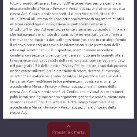
tutto il mondo attraverso l’uso di SDK esterne. Puoi sempre cambiare
idea accedendo a Menu > Privacy > Personalizzazione, all’interno della
nostra App. Cosa succede se accetti: Le inserzioni pubblicitarie che
visualizzerai all'interno dell’app potranno trattare di argomenti relativi
alla tua cronologia di navigazione su piattaforme esterne a
Shopfully/Tiendeo. Ad esempio, se un servizio a noi collegato ci informa
che hai navigato in un sito di viaggi, potremo mostrarti delle offerte a
tema vacanze. Inoltre, i dati sulla posizione (nel caso in cui abbia fornito
il relativo consenso) insieme alle informazioni sulle prestazioni della
rete e agli identificativi del dispositivo, possono essere raccolte e
condivisi con terze parti per comprendere e migliorare la connettività e
le esperienze applicative sulle delle reti wireless, come meglio indicato
nel paragrafo 13.b della nostra Privacy Policy. Inoltre, i tuoi dati possono
anche essere utilizzati per la creazione di report, ricerche di mercato,
scientifiche e statistiche, analisi basate sulla posizione e analisi delle
tendenze. Puoi modificare le tue preferenze in qualsiasi momento
accedendo a Menu > Privacy > Personalizzazione all'interno della
nostra App. Cosa succede se rifiuti: Continuerai a visualizzare annunci
pubblicitari, ma riguarderanno argomenti generici e probabilmente non
saranno rilevanti per i tuoi interessi. Potrai sempre cambiare idea
accedendo a Menu > Privacy > Personalizzazione all'interno della
nostra App.
Noi e i nostri partner trattiamo i dati per fornire:
Utilizzare dati di geolocalizzazione precisi. Scansione attiva delle
Prossima offerta
caratteristiche del dispositivo ai fini dell’identificazione. Archiviare