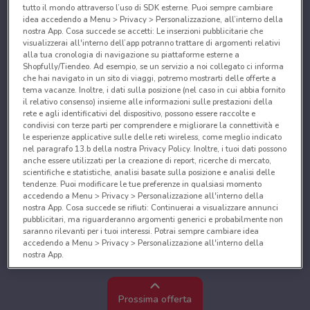
tutto il mondo attraverso l’uso di SDK esterne. Puoi sempre cambiare
idea accedendo a Menu > Privacy > Personalizzazione, all’interno della
nostra App. Cosa succede se accetti: Le inserzioni pubblicitarie che
visualizzerai all'interno dell’app potranno trattare di argomenti relativi
alla tua cronologia di navigazione su piattaforme esterne a
Shopfully/Tiendeo. Ad esempio, se un servizio a noi collegato ci informa
che hai navigato in un sito di viaggi, potremo mostrarti delle offerte a
tema vacanze. Inoltre, i dati sulla posizione (nel caso in cui abbia fornito
il relativo consenso) insieme alle informazioni sulle prestazioni della
rete e agli identificativi del dispositivo, possono essere raccolte e
condivisi con terze parti per comprendere e migliorare la connettività e
le esperienze applicative sulle delle reti wireless, come meglio indicato
nel paragrafo 13.b della nostra Privacy Policy. Inoltre, i tuoi dati possono
anche essere utilizzati per la creazione di report, ricerche di mercato,
scientifiche e statistiche, analisi basate sulla posizione e analisi delle
tendenze. Puoi modificare le tue preferenze in qualsiasi momento
accedendo a Menu > Privacy > Personalizzazione all'interno della
nostra App. Cosa succede se rifiuti: Continuerai a visualizzare annunci
pubblicitari, ma riguarderanno argomenti generici e probabilmente non
saranno rilevanti per i tuoi interessi. Potrai sempre cambiare idea
accedendo a Menu > Privacy > Personalizzazione all'interno della
nostra App.
Noi e i nostri partner trattiamo i dati per fornire:
Utilizzare dati di geolocalizzazione precisi. Scansione attiva delle
Prossima offerta
caratteristiche del dispositivo ai fini dell’identificazione. Archiviare