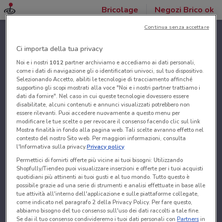
Bricolage
Negozi Brico ok
Continua senza accettare
Ci importa della tua privacy
Noi e i nostri
1012
partner archiviamo e accediamo ai dati personali,
come i dati di navigazione gli o identificatori univoci, sul tuo dispositivo.
Selezionando Accetto, abiliti le tecnologie di tracciamento affinché
supportino gli scopi mostrati alla voce "Noi e i nostri partner trattiamo i
dati da fornire". Nel caso in cui queste tecnologie dovessero essere
disabilitate, alcuni contenuti e annunci visualizzati potrebbero non
essere rilevanti. Puoi accedere nuovamente a questo menu per
modificare le tue scelte o per revocare il consenso facendo clic sul link
Mostra finalità in fondo alla pagina web. Tali scelte avranno effetto nel
contesto del nostro Sito web. Per maggiori informazioni, consulta
l'Informativa sulla privacy.
Privacy policy
Permettici di fornirti offerte più vicine ai tuoi bisogni: Utilizzando
Shopfully/Tiendeo puoi visualizzare inserzioni e offerte per i tuoi acquisti
quotidiani più attinenti ai tuoi gusti e al tuo mondo. Tutto questo è
possibile grazie ad una serie di strumenti e analisi effettuate in base alle
tue attività all'interno dell'applicazione e sulle piattaforme collegate,
come indicato nel paragrafo 2 della Privacy Policy. Per fare questo,
abbiamo bisogno del tuo consenso sull'uso dei dati raccolti a tale fine.
Se dai il tuo consenso condivideremo i tuoi dati personali con
Partners
in