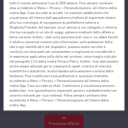
tutto il mondo attraverso l’uso di SDK esterne. Puoi sempre cambiare
idea accedendo a Menu > Privacy > Personalizzazione, all’interno della
nostra App. Cosa succede se accetti: Le inserzioni pubblicitarie che
visualizzerai all'interno dell’app potranno trattare di argomenti relativi
alla tua cronologia di navigazione su piattaforme esterne a
Shopfully/Tiendeo. Ad esempio, se un servizio a noi collegato ci informa
che hai navigato in un sito di viaggi, potremo mostrarti delle offerte a
tema vacanze. Inoltre, i dati sulla posizione (nel caso in cui abbia fornito
il relativo consenso) insieme alle informazioni sulle prestazioni della
rete e agli identificativi del dispositivo, possono essere raccolte e
condivisi con terze parti per comprendere e migliorare la connettività e
le esperienze applicative sulle delle reti wireless, come meglio indicato
nel paragrafo 13.b della nostra Privacy Policy. Inoltre, i tuoi dati possono
anche essere utilizzati per la creazione di report, ricerche di mercato,
scientifiche e statistiche, analisi basate sulla posizione e analisi delle
tendenze. Puoi modificare le tue preferenze in qualsiasi momento
accedendo a Menu > Privacy > Personalizzazione all'interno della
nostra App. Cosa succede se rifiuti: Continuerai a visualizzare annunci
pubblicitari, ma riguarderanno argomenti generici e probabilmente non
saranno rilevanti per i tuoi interessi. Potrai sempre cambiare idea
accedendo a Menu > Privacy > Personalizzazione all'interno della
nostra App.
Noi e i nostri partner trattiamo i dati per fornire:
Utilizzare dati di geolocalizzazione precisi. Scansione attiva delle
Prossima offerta
caratteristiche del dispositivo ai fini dell’identificazione. Archiviare