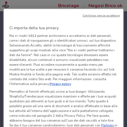
Bricolage
Negozi Brico ok
Continua senza accettare
Ci importa della tua privacy
Noi e i nostri
1012
partner archiviamo e accediamo ai dati personali,
come i dati di navigazione gli o identificatori univoci, sul tuo dispositivo.
Selezionando Accetto, abiliti le tecnologie di tracciamento affinché
supportino gli scopi mostrati alla voce "Noi e i nostri partner trattiamo i
dati da fornire". Nel caso in cui queste tecnologie dovessero essere
disabilitate, alcuni contenuti e annunci visualizzati potrebbero non
essere rilevanti. Puoi accedere nuovamente a questo menu per
modificare le tue scelte o per revocare il consenso facendo clic sul link
Mostra finalità in fondo alla pagina web. Tali scelte avranno effetto nel
contesto del nostro Sito web. Per maggiori informazioni, consulta
l'Informativa sulla privacy.
Privacy policy
Permettici di fornirti offerte più vicine ai tuoi bisogni: Utilizzando
Shopfully/Tiendeo puoi visualizzare inserzioni e offerte per i tuoi acquisti
quotidiani più attinenti ai tuoi gusti e al tuo mondo. Tutto questo è
possibile grazie ad una serie di strumenti e analisi effettuate in base alle
tue attività all'interno dell'applicazione e sulle piattaforme collegate,
come indicato nel paragrafo 2 della Privacy Policy. Per fare questo,
abbiamo bisogno del tuo consenso sull'uso dei dati raccolti a tale fine.
Se dai il tuo consenso condivideremo i tuoi dati personali con
Partners
in