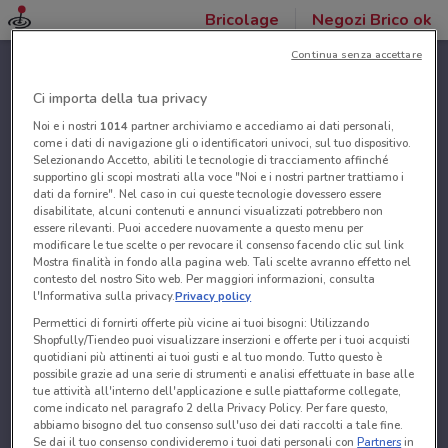
Bricolage
Negozi Brico ok
Continua senza accettare
Ci importa della tua privacy
Noi e i nostri
1014
partner archiviamo e accediamo ai dati personali,
come i dati di navigazione gli o identificatori univoci, sul tuo dispositivo.
Selezionando Accetto, abiliti le tecnologie di tracciamento affinché
supportino gli scopi mostrati alla voce "Noi e i nostri partner trattiamo i
dati da fornire". Nel caso in cui queste tecnologie dovessero essere
disabilitate, alcuni contenuti e annunci visualizzati potrebbero non
essere rilevanti. Puoi accedere nuovamente a questo menu per
modificare le tue scelte o per revocare il consenso facendo clic sul link
Mostra finalità in fondo alla pagina web. Tali scelte avranno effetto nel
contesto del nostro Sito web. Per maggiori informazioni, consulta
l'Informativa sulla privacy.
Privacy policy
Permettici di fornirti offerte più vicine ai tuoi bisogni: Utilizzando
Shopfully/Tiendeo puoi visualizzare inserzioni e offerte per i tuoi acquisti
quotidiani più attinenti ai tuoi gusti e al tuo mondo. Tutto questo è
possibile grazie ad una serie di strumenti e analisi effettuate in base alle
tue attività all'interno dell'applicazione e sulle piattaforme collegate,
come indicato nel paragrafo 2 della Privacy Policy. Per fare questo,
abbiamo bisogno del tuo consenso sull'uso dei dati raccolti a tale fine.
Se dai il tuo consenso condivideremo i tuoi dati personali con
Partners
in