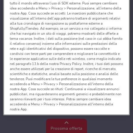
tutto il mondo attraverso l’uso di SDK esterne. Puoi sempre cambiare
idea accedendo a Menu > Privacy > Personalizzazione, all’interno della
nostra App. Cosa succede se accetti: Le inserzioni pubblicitarie che
visualizzerai all'interno dell’app potranno trattare di argomenti relativi
alla tua cronologia di navigazione su piattaforme esterne a
Shopfully/Tiendeo. Ad esempio, se un servizio a noi collegato ci informa
che hai navigato in un sito di viaggi, potremo mostrarti delle offerte a
tema vacanze. Inoltre, i dati sulla posizione (nel caso in cui abbia fornito
il relativo consenso) insieme alle informazioni sulle prestazioni della
rete e agli identificativi del dispositivo, possono essere raccolte e
condivisi con terze parti per comprendere e migliorare la connettività e
le esperienze applicative sulle delle reti wireless, come meglio indicato
nel paragrafo 13.b della nostra Privacy Policy. Inoltre, i tuoi dati possono
anche essere utilizzati per la creazione di report, ricerche di mercato,
scientifiche e statistiche, analisi basate sulla posizione e analisi delle
tendenze. Puoi modificare le tue preferenze in qualsiasi momento
accedendo a Menu > Privacy > Personalizzazione all'interno della
nostra App. Cosa succede se rifiuti: Continuerai a visualizzare annunci
pubblicitari, ma riguarderanno argomenti generici e probabilmente non
saranno rilevanti per i tuoi interessi. Potrai sempre cambiare idea
accedendo a Menu > Privacy > Personalizzazione all'interno della
nostra App.
Noi e i nostri partner trattiamo i dati per fornire:
Utilizzare dati di geolocalizzazione precisi. Scansione attiva delle
Prossima offerta
caratteristiche del dispositivo ai fini dell’identificazione. Archiviare