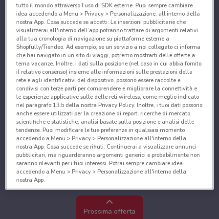
tutto il mondo attraverso l’uso di SDK esterne. Puoi sempre cambiare
idea accedendo a Menu > Privacy > Personalizzazione, all’interno della
nostra App. Cosa succede se accetti: Le inserzioni pubblicitarie che
visualizzerai all'interno dell’app potranno trattare di argomenti relativi
alla tua cronologia di navigazione su piattaforme esterne a
Shopfully/Tiendeo. Ad esempio, se un servizio a noi collegato ci informa
che hai navigato in un sito di viaggi, potremo mostrarti delle offerte a
tema vacanze. Inoltre, i dati sulla posizione (nel caso in cui abbia fornito
il relativo consenso) insieme alle informazioni sulle prestazioni della
rete e agli identificativi del dispositivo, possono essere raccolte e
condivisi con terze parti per comprendere e migliorare la connettività e
le esperienze applicative sulle delle reti wireless, come meglio indicato
nel paragrafo 13.b della nostra Privacy Policy. Inoltre, i tuoi dati possono
anche essere utilizzati per la creazione di report, ricerche di mercato,
scientifiche e statistiche, analisi basate sulla posizione e analisi delle
tendenze. Puoi modificare le tue preferenze in qualsiasi momento
accedendo a Menu > Privacy > Personalizzazione all'interno della
nostra App. Cosa succede se rifiuti: Continuerai a visualizzare annunci
pubblicitari, ma riguarderanno argomenti generici e probabilmente non
saranno rilevanti per i tuoi interessi. Potrai sempre cambiare idea
accedendo a Menu > Privacy > Personalizzazione all'interno della
nostra App.
Noi e i nostri partner trattiamo i dati per fornire:
Utilizzare dati di geolocalizzazione precisi. Scansione attiva delle
Prossima offerta
caratteristiche del dispositivo ai fini dell’identificazione. Archiviare