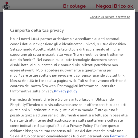
Bricolage
Negozi Brico ok
Continua senza accettare
Ci importa della tua privacy
Noi e i nostri
1014
partner archiviamo e accediamo ai dati personali,
come i dati di navigazione gli o identificatori univoci, sul tuo dispositivo.
Selezionando Accetto, abiliti le tecnologie di tracciamento affinché
supportino gli scopi mostrati alla voce "Noi e i nostri partner trattiamo i
dati da fornire". Nel caso in cui queste tecnologie dovessero essere
disabilitate, alcuni contenuti e annunci visualizzati potrebbero non
essere rilevanti. Puoi accedere nuovamente a questo menu per
modificare le tue scelte o per revocare il consenso facendo clic sul link
Mostra finalità in fondo alla pagina web. Tali scelte avranno effetto nel
contesto del nostro Sito web. Per maggiori informazioni, consulta
l'Informativa sulla privacy.
Privacy policy
Permettici di fornirti offerte più vicine ai tuoi bisogni: Utilizzando
Shopfully/Tiendeo puoi visualizzare inserzioni e offerte per i tuoi acquisti
quotidiani più attinenti ai tuoi gusti e al tuo mondo. Tutto questo è
possibile grazie ad una serie di strumenti e analisi effettuate in base alle
tue attività all'interno dell'applicazione e sulle piattaforme collegate,
come indicato nel paragrafo 2 della Privacy Policy. Per fare questo,
abbiamo bisogno del tuo consenso sull'uso dei dati raccolti a tale fine.
Se dai il tuo consenso condivideremo i tuoi dati personali con
Partners
in