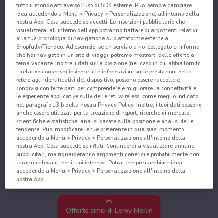
tutto il mondo attraverso l’uso di SDK esterne. Puoi sempre cambiare
idea accedendo a Menu > Privacy > Personalizzazione, all’interno della
nostra App. Cosa succede se accetti: Le inserzioni pubblicitarie che
visualizzerai all'interno dell’app potranno trattare di argomenti relativi
alla tua cronologia di navigazione su piattaforme esterne a
Shopfully/Tiendeo. Ad esempio, se un servizio a noi collegato ci informa
che hai navigato in un sito di viaggi, potremo mostrarti delle offerte a
tema vacanze. Inoltre, i dati sulla posizione (nel caso in cui abbia fornito
il relativo consenso) insieme alle informazioni sulle prestazioni della
rete e agli identificativi del dispositivo, possono essere raccolte e
condivisi con terze parti per comprendere e migliorare la connettività e
le esperienze applicative sulle delle reti wireless, come meglio indicato
nel paragrafo 13.b della nostra Privacy Policy. Inoltre, i tuoi dati possono
anche essere utilizzati per la creazione di report, ricerche di mercato,
scientifiche e statistiche, analisi basate sulla posizione e analisi delle
tendenze. Puoi modificare le tue preferenze in qualsiasi momento
accedendo a Menu > Privacy > Personalizzazione all'interno della
nostra App. Cosa succede se rifiuti: Continuerai a visualizzare annunci
pubblicitari, ma riguarderanno argomenti generici e probabilmente non
saranno rilevanti per i tuoi interessi. Potrai sempre cambiare idea
accedendo a Menu > Privacy > Personalizzazione all'interno della
nostra App.
Noi e i nostri partner trattiamo i dati per fornire:
Utilizzare dati di geolocalizzazione precisi. Scansione attiva delle
Offerte simili di Leroy Merlin
caratteristiche del dispositivo ai fini dell’identificazione. Archiviare