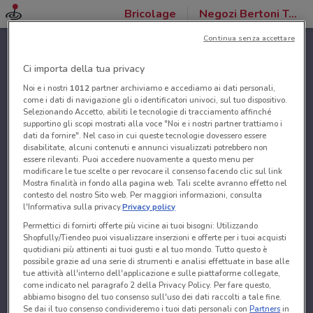
Bricolage
Negozi Bertoni Tende
Continua senza accettare
Ci importa della tua privacy
Noi e i nostri
1012
partner archiviamo e accediamo ai dati personali,
come i dati di navigazione gli o identificatori univoci, sul tuo dispositivo.
Selezionando Accetto, abiliti le tecnologie di tracciamento affinché
supportino gli scopi mostrati alla voce "Noi e i nostri partner trattiamo i
dati da fornire". Nel caso in cui queste tecnologie dovessero essere
disabilitate, alcuni contenuti e annunci visualizzati potrebbero non
essere rilevanti. Puoi accedere nuovamente a questo menu per
modificare le tue scelte o per revocare il consenso facendo clic sul link
Mostra finalità in fondo alla pagina web. Tali scelte avranno effetto nel
contesto del nostro Sito web. Per maggiori informazioni, consulta
l'Informativa sulla privacy.
Privacy policy
Permettici di fornirti offerte più vicine ai tuoi bisogni: Utilizzando
Shopfully/Tiendeo puoi visualizzare inserzioni e offerte per i tuoi acquisti
quotidiani più attinenti ai tuoi gusti e al tuo mondo. Tutto questo è
possibile grazie ad una serie di strumenti e analisi effettuate in base alle
tue attività all'interno dell'applicazione e sulle piattaforme collegate,
come indicato nel paragrafo 2 della Privacy Policy. Per fare questo,
abbiamo bisogno del tuo consenso sull'uso dei dati raccolti a tale fine.
Se dai il tuo consenso condivideremo i tuoi dati personali con
Partners
in