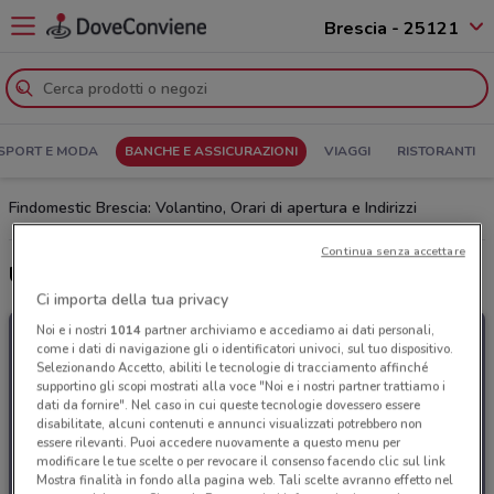
Brescia - 25121
SPORT E MODA
BANCHE E ASSICURAZIONI
VIAGGI
RISTORANTI
Findomestic Brescia: Volantino, Orari di apertura e Indirizzi
Continua senza accettare
Ultime offerte del volantino Findomestic
Ci importa della tua privacy
Noi e i nostri
1014
partner archiviamo e accediamo ai dati personali,
come i dati di navigazione gli o identificatori univoci, sul tuo dispositivo.
Selezionando Accetto, abiliti le tecnologie di tracciamento affinché
supportino gli scopi mostrati alla voce "Noi e i nostri partner trattiamo i
dati da fornire". Nel caso in cui queste tecnologie dovessero essere
disabilitate, alcuni contenuti e annunci visualizzati potrebbero non
essere rilevanti. Puoi accedere nuovamente a questo menu per
modificare le tue scelte o per revocare il consenso facendo clic sul link
Mostra finalità in fondo alla pagina web. Tali scelte avranno effetto nel