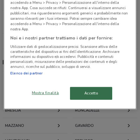
22.1 km
CHIUSO
accedendo a Menu > Privacy > Personalizzazione all'interno della
nostra App. Cosa succede se rifiuti: Continuerai a visualizzare annunci
pubblicitari, ma riguarderanno argomenti generici e probabilmente non
Viale Guglielmo Marconi, 34 Desenzano Del Garda
saranno rilevanti per i tuoi interessi. Potrai sempre cambiare idea
accedendo a Menu > Privacy > Personalizzazione all'interno della
25.6 km
CHIUSO
nostra App.
Noi e i nostri partner trattiamo i dati per fornire:
Tutti i negozi Findomestic
Utilizzare dati di geolocalizzazione precisi. Scansione attiva delle
caratteristiche del dispositivo ai fini dell’identificazione. Archiviare
informazioni su dispositivo e/o accedervi. Pubblicità e contenuti
Findomestic, offerte e negozi
personalizzati, misurazione delle prestazioni dei contenuti e degli
annunci, ricerche sul pubblico, sviluppo di servizi.
Elenco dei partner
Mostra finalità
Offerte volantini e cataloghi per città nelle vicinanze
Accetto
BRESCIA
RONCADELLE
MAZZANO
GAVARDO