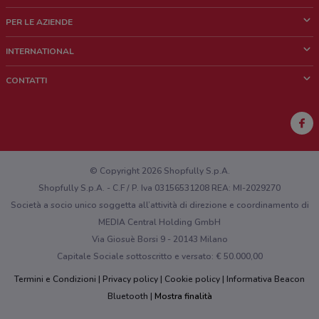
Cos'è DoveConviene
PER LE AZIENDE
Chi siamo
Cosa facciamo
INTERNATIONAL
News e media
Richieste commerciali e marketing
Brazil
CONTATTI
Lavora con noi
Mexico
Segnalazione punto vendita
France
Segnalazione Volantino
Australia
Hai un malfunzionamento sul web o sull'app?
New Zealand
© Copyright 2026 Shopfully S.p.A.
Shopfully S.p.A. - C.F / P. Iva 03156531208 REA: MI-2029270
Società a socio unico soggetta all’attività di direzione e coordinamento di
MEDIA Central Holding GmbH
Via Giosuè Borsi 9 - 20143 Milano
Capitale Sociale sottoscritto e versato: € 50.000,00
Termini e Condizioni
Privacy policy
Cookie policy
Informativa Beacon
Bluetooth
Mostra finalità