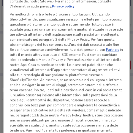
contesto del nostro Sito web. Per maggiori informazioni, consulta
l'Informativa sulla privacy.
Privacy policy
Findomestic
Permettici di fornirti offerte più vicine ai tuoi bisogni: Utilizzando
Shopfully/Tiendeo puoi visualizzare inserzioni e offerte per i tuoi acquisti
Scade il 03/09
703 m
quotidiani più attinenti ai tuoi gusti e al tuo mondo. Tutto questo è
possibile grazie ad una serie di strumenti e analisi effettuate in base alle
tue attività all'interno dell'applicazione e sulle piattaforme collegate,
Porta DoveConviene sempre con te!
come indicato nel paragrafo 2 della Privacy Policy. Per fare questo,
Puoi trovare le migliori offerte dei negozi vicino a te,
abbiamo bisogno del tuo consenso sull'uso dei dati raccolti a tale fine.
salvarle e creare la tua lista del risparmio, comodamente
Se dai il tuo consenso condivideremo i tuoi dati personali con
Partners
in
dal tuo cellulare.
tutto il mondo attraverso l’uso di SDK esterne. Puoi sempre cambiare
idea accedendo a Menu > Privacy > Personalizzazione, all’interno della
SCARICA L’APP
nostra App. Cosa succede se accetti: Le inserzioni pubblicitarie che
visualizzerai all'interno dell’app potranno trattare di argomenti relativi
alla tua cronologia di navigazione su piattaforme esterne a
Shopfully/Tiendeo. Ad esempio, se un servizio a noi collegato ci informa
che hai navigato in un sito di viaggi, potremo mostrarti delle offerte a
Negozi Findomestic a Brescia
tema vacanze. Inoltre, i dati sulla posizione (nel caso in cui abbia fornito
il relativo consenso) insieme alle informazioni sulle prestazioni della
rete e agli identificativi del dispositivo, possono essere raccolte e
condivisi con terze parti per comprendere e migliorare la connettività e
Via Gramsci, 32 Brescia
le esperienze applicative sulle delle reti wireless, come meglio indicato
702 m
CHIUSO
nel paragrafo 13.b della nostra Privacy Policy. Inoltre, i tuoi dati possono
anche essere utilizzati per la creazione di report, ricerche di mercato,
scientifiche e statistiche, analisi basate sulla posizione e analisi delle
Via Brescia, 41/A-B Chiari
tendenze. Puoi modificare le tue preferenze in qualsiasi momento