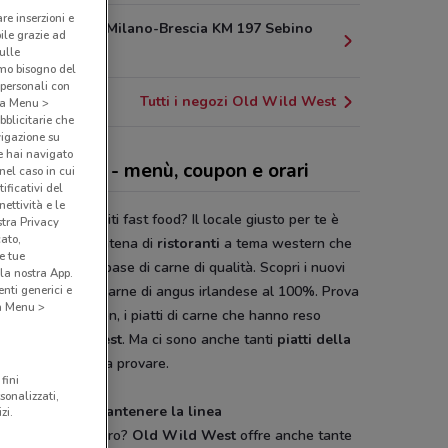
are inserzioni e
Autostrada Milano-Brescia KM 197 Sebino
bile grazie ad
21.2 km
sulle
amo bisogno del
 personali con
Tutti i negozi Old Wild West
o a Menu >
bblicitarie che
vigazione su
e hai navigato
 Wild West - menù, coupon e orari
(nel caso in cui
ificativi del
ettività e le
i stancato dei soliti fast food? Il locale giusto per te è
stra Privacy
cato,
Wild West
, la catena di
ristoranti
a tema western che
e tue
 panini e piatti a base di carne di qualità. Scopri i nuovi
la nostra App.
nti generici e
s Burgers
, con carne di angus irlandese al 100%. Prova
 a Menu >
ecialità del Saloon, i piatti di carne che hanno reso
oso
Old Wild West
. Ma ci sono anche tanti
piatti della
izione
Tex Mex da provare.
fini
sonalizzati,
e insalate per mantenere la linea
zi.
 mantenerti leggero?
Old Wild West
offre anche tante