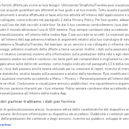
i fornirti offerte più vicine ai tuoi bisogni: Utilizzando Shopfully/Tiendeo puoi visualizz
i tuoi acquisti quotidiani più attinenti ai tuoi gusti e al tuo mondo. Tutto questo è possi
 strumenti e analisi effettuate in base alle tue attività all'interno dell'applicazione e 
collegate, come indicato nel paragrafo 2 della Privacy Policy. Per fare questo, abbi
 sull'uso dei dati raccolti a tale fine. Se dai il tuo consenso condivideremo i tuoi dati
tutto il mondo attraverso l’uso di SDK esterne. Puoi sempre cambiare idea accedend
rsonalizzazione, all’interno della nostra App. Cosa succede se accetti: Le inserzioni pu
i all'interno dell’app potranno trattare di argomenti relativi alla tua cronologia di na
esterne a Shopfully/Tiendeo. Ad esempio, se un servizio a noi collegato ci informa ch
Old
i viaggi, potremo mostrarti delle offerte a tema vacanze. Inoltre, i dati sulla posizione 
o il relativo consenso) insieme alle informazioni sulle prestazioni della rete e agli ident
 possono essere raccolte e condivisi con terze parti per comprendere e migliorare la conn
Ti se
pplicative sulle delle reti wireless, come meglio indicato nel paragrafo 13.b della no
re, i tuoi dati possono anche essere utilizzati per la creazione di report, ricerche di mer
Old 
 e statistiche, analisi basate sulla posizione e analisi delle tendenze. Puoi modificare l
4 km
offre
in qualsiasi momento accedendo a Menu > Privacy > Personalizzazione all'interno del
 se rifiuti: Continuerai a visualizzare annunci pubblicitari, ma riguarderanno argome
Angu
te non saranno rilevanti per i tuoi interessi. Potrai sempre cambiare idea accedendo
le sp
rsonalizzazione all'interno della nostra App.
fam
stri partner trattiamo i dati per fornire:
trad
ti di geolocalizzazione precisi. Scansione attiva delle caratteristiche del dispositivo ai 
icazione. Archiviare informazioni su dispositivo e/o accedervi. Pubblicità e contenuti per
Tant
delle prestazioni dei contenuti e degli annunci, ricerche sul pubblico, sviluppo di servi
partner
Vuoi