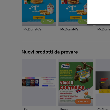
NUOVO
NUOVO
McDonald's
McDonald's
McDona
Nuovi prodotti da provare
-3 GIORNI
Sky
Foxy
Cofidis