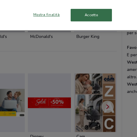
insal
la ca
Mostra finalità
Accetto
mentr
Gran
NUOVO
-3 GIORNI
per s
ld's
McDonald's
Burger King
Burger 
Favo
E per
Wes
amer
altr
Wes
anch
Disney
Cam
Cam