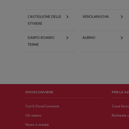
CASTIGLIONE DELLE
VEROLANUOVA
STIVIERE
DARFO BOARIO
ALBINO
TERME
DOVECONVIENE
PER LE A
Cos'è DoveConviene
Cosa facc
Chi siamo
Richieste 
News e media