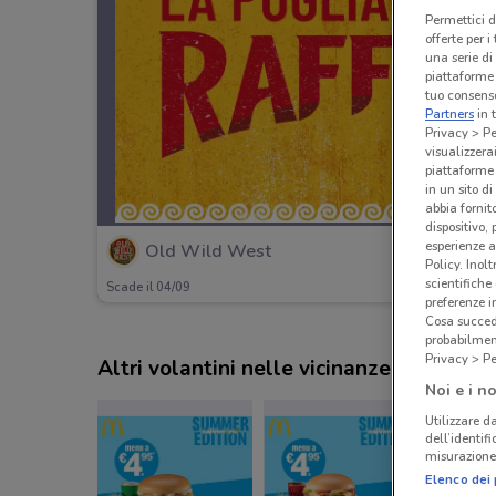
Permettici d
offerte per 
una serie di
piattaforme 
tuo consenso
Partners
in 
Privacy > Pe
visualizzera
piattaforme 
in un sito d
abbia fornit
dispositivo,
esperienze a
Old Wild West
Policy. Inolt
scientifiche
Scade il 04/09
preferenze 
Cosa succede
probabilmen
Privacy > Pe
Altri volantini nelle vicinanze
Noi e i no
Utilizzare da
dell’identif
misurazione 
Elenco dei 