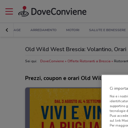
BRICOLAGE
ARREDAMENTO
MOTORI
SALUTE E BENESSERE
Old Wild West Brescia: Volantino, Orari d
Sei qui:
DoveConviene
Offerte Ristoranti a Brescia
Ristorant
Prezzi, coupon e orari Old Wild West
Ci importa
Noi e i nostr
identificato
supportino g
tecnologie d
Puoi accede
sul link Mos
Per maggiori