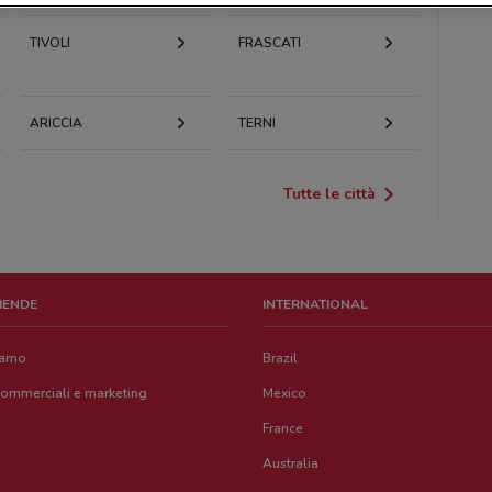
TIVOLI
FRASCATI
ARICCIA
TERNI
Tutte le città
ZIENDE
INTERNATIONAL
iamo
Brazil
commerciali e marketing
Mexico
France
Australia