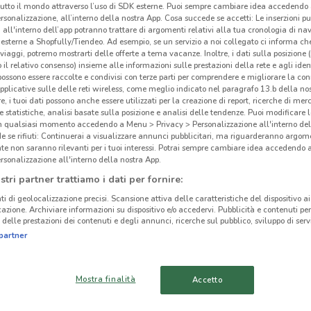
tutto il mondo attraverso l’uso di SDK esterne. Puoi sempre cambiare idea accedend
rsonalizzazione, all’interno della nostra App. Cosa succede se accetti: Le inserzioni pu
i all'interno dell’app potranno trattare di argomenti relativi alla tua cronologia di na
Giu
esterne a Shopfully/Tiendeo. Ad esempio, se un servizio a noi collegato ci informa ch
i viaggi, potremo mostrarti delle offerte a tema vacanze. Inoltre, i dati sulla posizione 
o il relativo consenso) insieme alle informazioni sulle prestazioni della rete e agli ident
 possono essere raccolte e condivisi con terze parti per comprendere e migliorare la conn
pplicative sulle delle reti wireless, come meglio indicato nel paragrafo 13.b della no
re, i tuoi dati possono anche essere utilizzati per la creazione di report, ricerche di mer
 e statistiche, analisi basate sulla posizione e analisi delle tendenze. Puoi modificare l
in qualsiasi momento accedendo a Menu > Privacy > Personalizzazione all'interno del
 se rifiuti: Continuerai a visualizzare annunci pubblicitari, ma riguarderanno argome
te non saranno rilevanti per i tuoi interessi. Potrai sempre cambiare idea accedendo
rsonalizzazione all'interno della nostra App.
stri partner trattiamo i dati per fornire:
22.7 km
ti di geolocalizzazione precisi. Scansione attiva delle caratteristiche del dispositivo ai 
icazione. Archiviare informazioni su dispositivo e/o accedervi. Pubblicità e contenuti per
delle prestazioni dei contenuti e degli annunci, ricerche sul pubblico, sviluppo di servi
cinanze
partner
FIUMICINO
CIVITAVECCHIA
Mostra finalità
Accetto
VITERBO
OSTIA