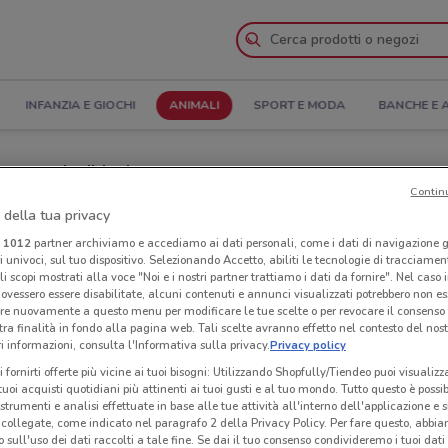
INFANZIA E GIOCHI
ANIMALI
SPORT E MODA
BANCHE E 
tura e Indirizzi
Contin
 della tua privacy
Giulius a Bracciano
i
1012
partner archiviamo e accediamo ai dati personali, come i dati di navigazione g
ri univoci, sul tuo dispositivo. Selezionando Accetto, abiliti le tecnologie di tracciame
Neg
li scopi mostrati alla voce "Noi e i nostri partner trattiamo i dati da fornire". Nel caso 
ovessero essere disabilitate, alcuni contenuti e annunci visualizzati potrebbero non ess
re nuovamente a questo menu per modificare le tue scelte o per revocare il consenso
tra finalità in fondo alla pagina web. Tali scelte avranno effetto nel contesto del nost
 informazioni, consulta l'Informativa sulla privacy.
Privacy policy
i fornirti offerte più vicine ai tuoi bisogni: Utilizzando Shopfully/Tiendeo puoi visualizz
i tuoi acquisti quotidiani più attinenti ai tuoi gusti e al tuo mondo. Tutto questo è possi
 strumenti e analisi effettuate in base alle tue attività all'interno dell'applicazione e 
collegate, come indicato nel paragrafo 2 della Privacy Policy. Per fare questo, abbi
 sull'uso dei dati raccolti a tale fine. Se dai il tuo consenso condivideremo i tuoi dati