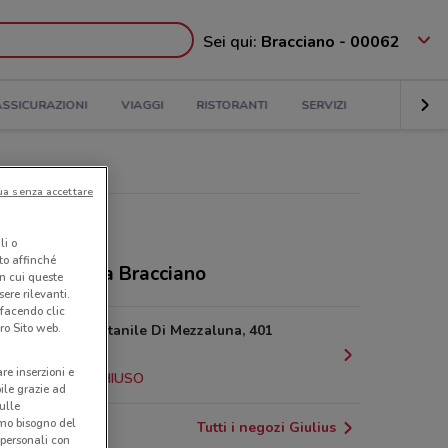
Sei qui:
Bracciano - 00062
ASSICURAZIONI
VIAGGI
RISTORANTI
SERVIZI
ua senza accettare
li o
nto affinché
ozi Giulius a Bracciano
in cui queste
ere rilevanti.
 facendo clic
ro Sito web.
Via Del Fontanile Di Mezzaluna, 401
Fiumicino
are inserzioni e
22.7 km
CHIUSO
bile grazie ad
sulle
amo bisogno del
Tutti i negozi Giulius
 personali con