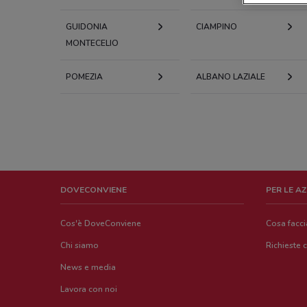
GUIDONIA
CIAMPINO
MONTECELIO
POMEZIA
ALBANO LAZIALE
DOVECONVIENE
PER LE A
Cos'è DoveConviene
Cosa facc
Chi siamo
Richieste 
News e media
Lavora con noi