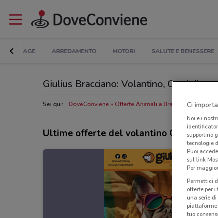
BRICOLAGE
ARREDAMENTO
MOTORI
SALUTE E BENESSERE
Giulius Bracciano: Volantino, Orari di aper
Ci importa
Sei qui:
DoveConviene
Offerte Animali a Bracciano
Negozi 
Noi e i nostr
identificato
Ultime offerte del volantino Giulius
supportino g
tecnologie d
Puoi accede
sul link Mos
Per maggiori
Permettici d
offerte per 
una serie di
piattaforme 
tuo consenso