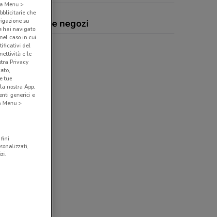
o a Menu >
bblicitarie che
vigazione su
lius, offerte e negozi
e hai navigato
(nel caso in cui
ificativi del
ettività e le
stra Privacy
cato,
e tue
la nostra App.
nti generici e
 a Menu >
fini
sonalizzati,
zi.