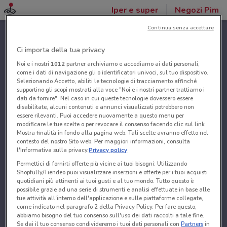
Iper e super
Negozi Pim
Continua senza accettare
Ci importa della tua privacy
Noi e i nostri
1012
partner archiviamo e accediamo ai dati personali,
come i dati di navigazione gli o identificatori univoci, sul tuo dispositivo.
Selezionando Accetto, abiliti le tecnologie di tracciamento affinché
supportino gli scopi mostrati alla voce "Noi e i nostri partner trattiamo i
dati da fornire". Nel caso in cui queste tecnologie dovessero essere
disabilitate, alcuni contenuti e annunci visualizzati potrebbero non
essere rilevanti. Puoi accedere nuovamente a questo menu per
modificare le tue scelte o per revocare il consenso facendo clic sul link
Mostra finalità in fondo alla pagina web. Tali scelte avranno effetto nel
contesto del nostro Sito web. Per maggiori informazioni, consulta
l'Informativa sulla privacy.
Privacy policy
Permettici di fornirti offerte più vicine ai tuoi bisogni: Utilizzando
Shopfully/Tiendeo puoi visualizzare inserzioni e offerte per i tuoi acquisti
quotidiani più attinenti ai tuoi gusti e al tuo mondo. Tutto questo è
possibile grazie ad una serie di strumenti e analisi effettuate in base alle
tue attività all'interno dell'applicazione e sulle piattaforme collegate,
come indicato nel paragrafo 2 della Privacy Policy. Per fare questo,
abbiamo bisogno del tuo consenso sull'uso dei dati raccolti a tale fine.
Se dai il tuo consenso condivideremo i tuoi dati personali con
Partners
in