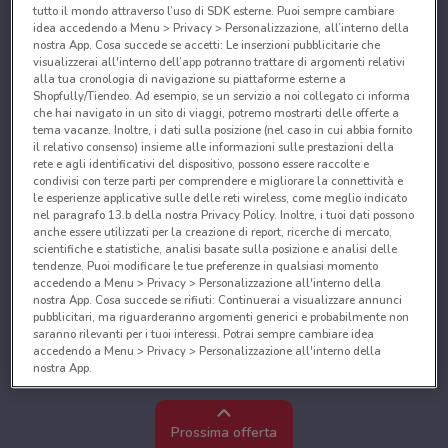
tutto il mondo attraverso l’uso di SDK esterne. Puoi sempre cambiare
idea accedendo a Menu > Privacy > Personalizzazione, all’interno della
nostra App. Cosa succede se accetti: Le inserzioni pubblicitarie che
visualizzerai all'interno dell’app potranno trattare di argomenti relativi
alla tua cronologia di navigazione su piattaforme esterne a
Shopfully/Tiendeo. Ad esempio, se un servizio a noi collegato ci informa
che hai navigato in un sito di viaggi, potremo mostrarti delle offerte a
tema vacanze. Inoltre, i dati sulla posizione (nel caso in cui abbia fornito
il relativo consenso) insieme alle informazioni sulle prestazioni della
rete e agli identificativi del dispositivo, possono essere raccolte e
condivisi con terze parti per comprendere e migliorare la connettività e
le esperienze applicative sulle delle reti wireless, come meglio indicato
nel paragrafo 13.b della nostra Privacy Policy. Inoltre, i tuoi dati possono
anche essere utilizzati per la creazione di report, ricerche di mercato,
scientifiche e statistiche, analisi basate sulla posizione e analisi delle
tendenze. Puoi modificare le tue preferenze in qualsiasi momento
accedendo a Menu > Privacy > Personalizzazione all'interno della
nostra App. Cosa succede se rifiuti: Continuerai a visualizzare annunci
pubblicitari, ma riguarderanno argomenti generici e probabilmente non
saranno rilevanti per i tuoi interessi. Potrai sempre cambiare idea
accedendo a Menu > Privacy > Personalizzazione all'interno della
nostra App.
Noi e i nostri partner trattiamo i dati per fornire:
Utilizzare dati di geolocalizzazione precisi. Scansione attiva delle
Prossima offerta
caratteristiche del dispositivo ai fini dell’identificazione. Archiviare