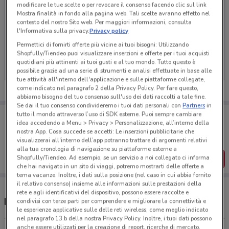
modificare le tue scelte o per revocare il consenso facendo clic sul link
Mostra finalità in fondo alla pagina web. Tali scelte avranno effetto nel
contesto del nostro Sito web. Per maggiori informazioni, consulta
l'Informativa sulla privacy.
Privacy policy
Ci dispiace, al momento non abbiamo pubblicato
Permettici di fornirti offerte più vicine ai tuoi bisogni: Utilizzando
volantini nella tua zona. Riprova più tardi.
Shopfully/Tiendeo puoi visualizzare inserzioni e offerte per i tuoi acquisti
quotidiani più attinenti ai tuoi gusti e al tuo mondo. Tutto questo è
possibile grazie ad una serie di strumenti e analisi effettuate in base alle
tue attività all'interno dell'applicazione e sulle piattaforme collegate,
come indicato nel paragrafo 2 della Privacy Policy. Per fare questo,
abbiamo bisogno del tuo consenso sull'uso dei dati raccolti a tale fine.
Se dai il tuo consenso condivideremo i tuoi dati personali con
Partners
in
Porta DoveConviene sempre con te!
tutto il mondo attraverso l’uso di SDK esterne. Puoi sempre cambiare
idea accedendo a Menu > Privacy > Personalizzazione, all’interno della
Puoi trovare le migliori offerte dei negozi vicino a te,
salvarle e creare la tua lista del risparmio, comodamente
nostra App. Cosa succede se accetti: Le inserzioni pubblicitarie che
dal tuo cellulare.
visualizzerai all'interno dell’app potranno trattare di argomenti relativi
alla tua cronologia di navigazione su piattaforme esterne a
Shopfully/Tiendeo. Ad esempio, se un servizio a noi collegato ci informa
SCARICA L’APP
che hai navigato in un sito di viaggi, potremo mostrarti delle offerte a
tema vacanze. Inoltre, i dati sulla posizione (nel caso in cui abbia fornito
il relativo consenso) insieme alle informazioni sulle prestazioni della
rete e agli identificativi del dispositivo, possono essere raccolte e
Negozi PhotoSì a Borgosesia
condivisi con terze parti per comprendere e migliorare la connettività e
le esperienze applicative sulle delle reti wireless, come meglio indicato
nel paragrafo 13.b della nostra Privacy Policy. Inoltre, i tuoi dati possono
anche essere utilizzati per la creazione di report, ricerche di mercato,