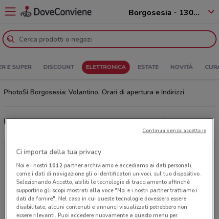
Borgosesia - 13011
ER E SUPER
DISCOUNT
ELETTRONICA
ESTATE
NOVITÀ
CUR
PhotoSì Borgosesia: Volantino, Orari di apertura e Indirizzi
Ultime offerte del volantino PhotoSì
Continua senza accettare
Ci importa della tua privacy
Noi e i nostri
1012
partner archiviamo e accediamo ai dati personali,
come i dati di navigazione gli o identificatori univoci, sul tuo dispositivo.
Selezionando Accetto, abiliti le tecnologie di tracciamento affinché
supportino gli scopi mostrati alla voce "Noi e i nostri partner trattiamo i
dati da fornire". Nel caso in cui queste tecnologie dovessero essere
disabilitate, alcuni contenuti e annunci visualizzati potrebbero non
essere rilevanti. Puoi accedere nuovamente a questo menu per