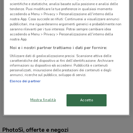
NOVACOOP VIA XXV APRILE, 16 Borgosesia
scientifiche e statistiche, analisi basate sulla posizione e analisi delle
739 m
tendenze. Puoi modificare le tue preferenze in qualsiasi momento
accedendo a Menu > Privacy > Personalizzazione all'interno della
nostra App. Cosa succede se rifiuti: Continuerai a visualizzare annunci
REGIONE TORAME 1 Borgosesia
pubblicitari, ma riguarderanno argomenti generici e probabilmente non
saranno rilevanti per i tuoi interessi. Potrai sempre cambiare idea
1.9 km
accedendo a Menu > Privacy > Personalizzazione all'interno della
nostra App.
FRAZ.PONZONE, VIA PROVINCIALE, 173 Trivero
Noi e i nostri partner trattiamo i dati per fornire:
9.7 km
Utilizzare dati di geolocalizzazione precisi. Scansione attiva delle
caratteristiche del dispositivo ai fini dell’identificazione. Archiviare
informazioni su dispositivo e/o accedervi. Pubblicità e contenuti
VIA NOVARA, 71 Romagnano Sesia
personalizzati, misurazione delle prestazioni dei contenuti e degli
12.6 km
annunci, ricerche sul pubblico, sviluppo di servizi.
Elenco dei partner
CORSO VALSESIA, 32 Gattinara
13.3 km
Mostra finalità
Accetto
Tutti i negozi PhotoSì
PhotoSì, offerte e negozi