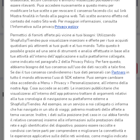
disabilitate, alcuni contenuti e annunci visualizzati potrebbero non
essere rilevanti. Puoi accedere nuovamente a questo menu per
modificare le tue scelte o per revocare il consenso facendo clic sul link
LaFeltrinelli
Mostra finalità in fondo alla pagina web. Tali scelte avranno effetto nel
contesto del nostro Sito web. Per maggiori informazioni, consulta
Scade il 31/08
22.4 km
l'Informativa sulla privacy.
Privacy policy
Permettici di fornirti offerte più vicine ai tuoi bisogni: Utilizzando
Porta DoveConviene sempre con te!
Shopfully/Tiendeo puoi visualizzare inserzioni e offerte per i tuoi acquisti
quotidiani più attinenti ai tuoi gusti e al tuo mondo. Tutto questo è
Puoi trovare le migliori offerte dei negozi vicino a te,
possibile grazie ad una serie di strumenti e analisi effettuate in base alle
salvarle e creare la tua lista del risparmio, comodamente
tue attività all'interno dell'applicazione e sulle piattaforme collegate,
dal tuo cellulare.
come indicato nel paragrafo 2 della Privacy Policy. Per fare questo,
abbiamo bisogno del tuo consenso sull'uso dei dati raccolti a tale fine.
SCARICA L’APP
Se dai il tuo consenso condivideremo i tuoi dati personali con
Partners
in
tutto il mondo attraverso l’uso di SDK esterne. Puoi sempre cambiare
idea accedendo a Menu > Privacy > Personalizzazione, all’interno della
nostra App. Cosa succede se accetti: Le inserzioni pubblicitarie che
Negozi LaFeltrinelli a Borgosesia
visualizzerai all'interno dell’app potranno trattare di argomenti relativi
alla tua cronologia di navigazione su piattaforme esterne a
Shopfully/Tiendeo. Ad esempio, se un servizio a noi collegato ci informa
che hai navigato in un sito di viaggi, potremo mostrarti delle offerte a
Corso Repubblica, 106 Arona
tema vacanze. Inoltre, i dati sulla posizione (nel caso in cui abbia fornito
22.4 km
APERTO
il relativo consenso) insieme alle informazioni sulle prestazioni della
rete e agli identificativi del dispositivo, possono essere raccolte e
condivisi con terze parti per comprendere e migliorare la connettività e
Viale Italia, 36 Biella
le esperienze applicative sulle delle reti wireless, come meglio indicato