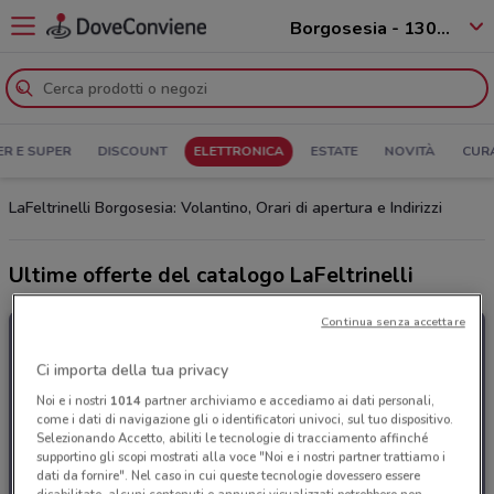
Borgosesia - 13011
ER E SUPER
DISCOUNT
ELETTRONICA
ESTATE
NOVITÀ
CUR
LaFeltrinelli Borgosesia: Volantino, Orari di apertura e Indirizzi
Ultime offerte del catalogo LaFeltrinelli
Continua senza accettare
Ci importa della tua privacy
Noi e i nostri
1014
partner archiviamo e accediamo ai dati personali,
come i dati di navigazione gli o identificatori univoci, sul tuo dispositivo.
Selezionando Accetto, abiliti le tecnologie di tracciamento affinché
supportino gli scopi mostrati alla voce "Noi e i nostri partner trattiamo i
dati da fornire". Nel caso in cui queste tecnologie dovessero essere