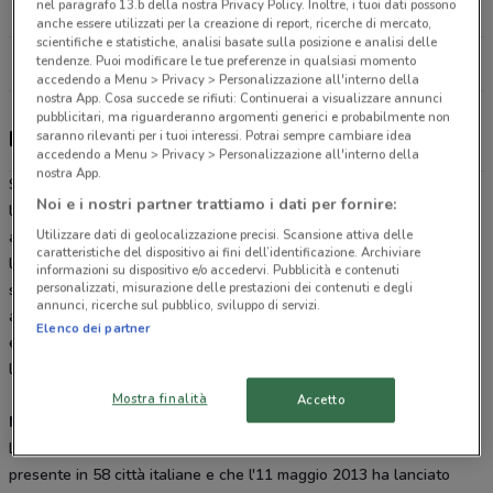
nel paragrafo 13.b della nostra Privacy Policy. Inoltre, i tuoi dati possono
23.9 km
APERTO
anche essere utilizzati per la creazione di report, ricerche di mercato,
scientifiche e statistiche, analisi basate sulla posizione e analisi delle
tendenze. Puoi modificare le tue preferenze in qualsiasi momento
Tutti i negozi LaFeltrinelli
accedendo a Menu > Privacy > Personalizzazione all'interno della
nostra App. Cosa succede se rifiuti: Continuerai a visualizzare annunci
pubblicitari, ma riguarderanno argomenti generici e probabilmente non
LaFeltrinelli, offerte e negozi
saranno rilevanti per i tuoi interessi. Potrai sempre cambiare idea
accedendo a Menu > Privacy > Personalizzazione all'interno della
nostra App.
Sfoglia su DoveConviene.it il volantino online con le
promozioni
e
Noi e i nostri partner trattiamo i dati per fornire:
le
offerte
su tutti gli articoli e le
novità Feltrinelli
; e se vuoi
Utilizzare dati di geolocalizzazione precisi. Scansione attiva delle
approfittare degli sconti tutto l’anno, richiedi presso una delle
caratteristiche del dispositivo ai fini dell’identificazione. Archiviare
librerie La Feltrinelli la tua
Carta Più o Multi Più
: potrai avere uno
informazioni su dispositivo e/o accedervi. Pubblicità e contenuti
personalizzati, misurazione delle prestazioni dei contenuti e degli
sconto del 15% su tutti i nuovi arrivi, risparmiare il 3% su tutti i tuoi
annunci, ricerche sul pubblico, sviluppo di servizi.
acquisti, approfittare di convenzioni presso cinema e teatri e di altri
Elenco dei partner
esclusivi vantaggi. Trova la
libreria Feltrinelli
più vicino a te e
l’orario di apertura con l’app di DoveConviene.
Mostra finalità
Accetto
Molto Più di una libreria
La Feltrinelli è la grande catena di librerie e negozi di musica,
presente in 58 città italiane e che l'11 maggio 2013 ha lanciato