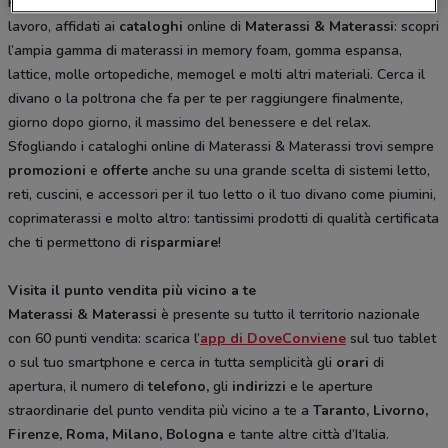
Per ritrovare il comfort e il riposo necessari dopo una giornata di
lavoro, affidati ai
cataloghi
online di
Materassi & Materassi
: scopri
l’ampia gamma di materassi in memory foam, gomma espansa,
lattice, molle ortopediche, memogel e molti altri materiali. Cerca il
divano o la poltrona che fa per te per raggiungere finalmente,
giorno dopo giorno, il massimo del benessere e del relax.
Sfogliando i cataloghi online di Materassi & Materassi trovi sempre
promozioni
e
offerte
anche su una grande scelta di sistemi letto,
reti, cuscini, e accessori per il tuo letto o il tuo divano come piumini,
coprimaterassi e molto altro: tantissimi prodotti di qualità certificata
che ti permettono di
risparmiare
!
Visita il punto vendita più vicino a te
Materassi & Materassi
è presente su tutto il territorio nazionale
con 60 punti vendita: scarica l’
app di DoveConviene
sul tuo tablet
o sul tuo smartphone e cerca in tutta semplicità gli
orari
di
apertura, il numero di
telefono,
gli
indirizzi
e le aperture
straordinarie del punto vendita più vicino a te a
Taranto, Livorno,
Firenze, Roma, Milano, Bologna
e tante altre città d’Italia.