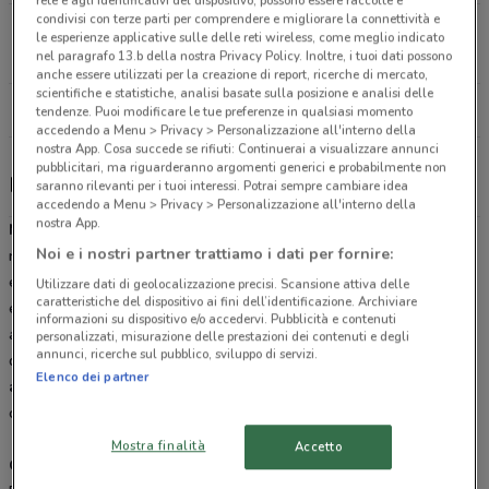
condivisi con terze parti per comprendere e migliorare la connettività e
Via Ristori, 20 Gallarate
le esperienze applicative sulle delle reti wireless, come meglio indicato
27.4 km
CHIUSO
nel paragrafo 13.b della nostra Privacy Policy. Inoltre, i tuoi dati possono
anche essere utilizzati per la creazione di report, ricerche di mercato,
scientifiche e statistiche, analisi basate sulla posizione e analisi delle
Tutti i negozi Materassi & Materassi
tendenze. Puoi modificare le tue preferenze in qualsiasi momento
accedendo a Menu > Privacy > Personalizzazione all'interno della
nostra App. Cosa succede se rifiuti: Continuerai a visualizzare annunci
pubblicitari, ma riguarderanno argomenti generici e probabilmente non
Materassi & Materassi, offerte e negozi
saranno rilevanti per i tuoi interessi. Potrai sempre cambiare idea
accedendo a Menu > Privacy > Personalizzazione all'interno della
nostra App.
Materassi & Materassi
è una catena di negozi specializzati nel
Noi e i nostri partner trattiamo i dati per fornire:
riposo, dove potrai trovare tantissime soluzioni e risposte alle
esigenze del sonno. L’esperienza decennale, la qualità dei prodotti
Utilizzare dati di geolocalizzazione precisi. Scansione attiva delle
caratteristiche del dispositivo ai fini dell’identificazione. Archiviare
ed i
prezzi
bassi sono le caratteristiche principali di questa
informazioni su dispositivo e/o accedervi. Pubblicità e contenuti
azienda. Se è arrivato il momento di cambiare il tuo letto, il tuo
personalizzati, misurazione delle prestazioni dei contenuti e degli
annunci, ricerche sul pubblico, sviluppo di servizi.
divano o la tua poltrona e ti stai chiedendo
dove conviene
Elenco dei partner
acquistare un nuovo materasso
, visita il sito DoveConviene.it e
cerca il
catalogo
online di Materassi & Materassi.
Mostra finalità
Accetto
Qualità certificata dei prodotti a prezzi concorrenziali