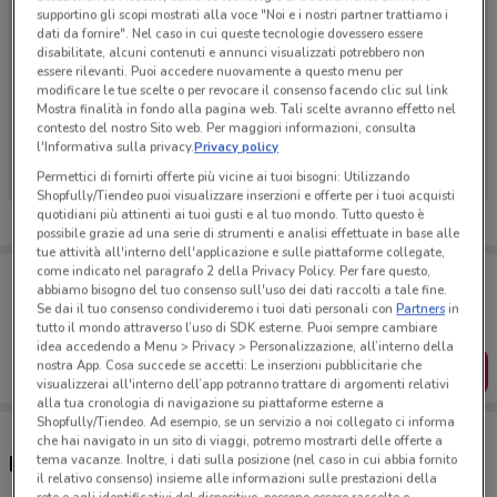
supportino gli scopi mostrati alla voce "Noi e i nostri partner trattiamo i
dati da fornire". Nel caso in cui queste tecnologie dovessero essere
disabilitate, alcuni contenuti e annunci visualizzati potrebbero non
essere rilevanti. Puoi accedere nuovamente a questo menu per
modificare le tue scelte o per revocare il consenso facendo clic sul link
Mostra finalità in fondo alla pagina web. Tali scelte avranno effetto nel
Ci dispiace, al momento non abbiamo pubblicato
contesto del nostro Sito web. Per maggiori informazioni, consulta
volantini nella tua zona. Riprova più tardi.
l'Informativa sulla privacy.
Privacy policy
Permettici di fornirti offerte più vicine ai tuoi bisogni: Utilizzando
Shopfully/Tiendeo puoi visualizzare inserzioni e offerte per i tuoi acquisti
quotidiani più attinenti ai tuoi gusti e al tuo mondo. Tutto questo è
possibile grazie ad una serie di strumenti e analisi effettuate in base alle
tue attività all'interno dell'applicazione e sulle piattaforme collegate,
come indicato nel paragrafo 2 della Privacy Policy. Per fare questo,
Porta DoveConviene sempre con te!
abbiamo bisogno del tuo consenso sull'uso dei dati raccolti a tale fine.
Puoi trovare le migliori offerte dei negozi vicino a te,
Se dai il tuo consenso condivideremo i tuoi dati personali con
Partners
in
salvarle e creare la tua lista del risparmio, comodamente
tutto il mondo attraverso l’uso di SDK esterne. Puoi sempre cambiare
dal tuo cellulare.
idea accedendo a Menu > Privacy > Personalizzazione, all’interno della
nostra App. Cosa succede se accetti: Le inserzioni pubblicitarie che
SCARICA L’APP
visualizzerai all'interno dell’app potranno trattare di argomenti relativi
alla tua cronologia di navigazione su piattaforme esterne a
Shopfully/Tiendeo. Ad esempio, se un servizio a noi collegato ci informa
che hai navigato in un sito di viaggi, potremo mostrarti delle offerte a
tema vacanze. Inoltre, i dati sulla posizione (nel caso in cui abbia fornito
Negozi Materassi & Materassi a Borgomanero
il relativo consenso) insieme alle informazioni sulle prestazioni della
rete e agli identificativi del dispositivo, possono essere raccolte e