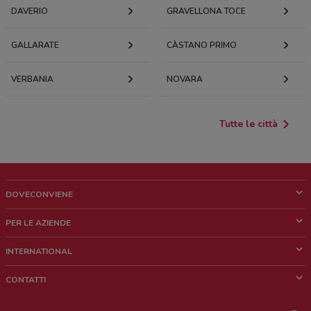
DAVERIO
GRAVELLONA TOCE
GALLARATE
CÀSTANO PRIMO
VERBANIA
NOVARA
Tutte le città
DOVECONVIENE
Cos'è DoveConviene
PER LE AZIENDE
Chi siamo
Cosa facciamo
INTERNATIONAL
News e media
Richieste commerciali e marketing
Brazil
CONTATTI
Lavora con noi
Mexico
Segnalazione punto vendita