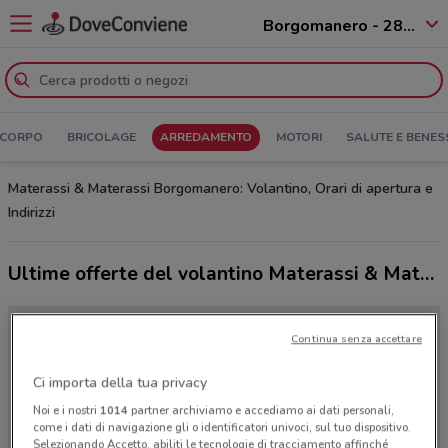
Borgomanero - 28021
 CORPO
BRICOLAGE
ARREDAMENTO
MOTORI
SALUTE E BENES
Materassi & Materassi Borgomanero: Volantino, Orari di apertura e
Indirizzi
Ultime offerte del volantino Materassi & Materassi
Continua senza accettare
Ci importa della tua privacy
Noi e i nostri
1014
partner archiviamo e accediamo ai dati personali,
come i dati di navigazione gli o identificatori univoci, sul tuo dispositivo.
Selezionando Accetto, abiliti le tecnologie di tracciamento affinché