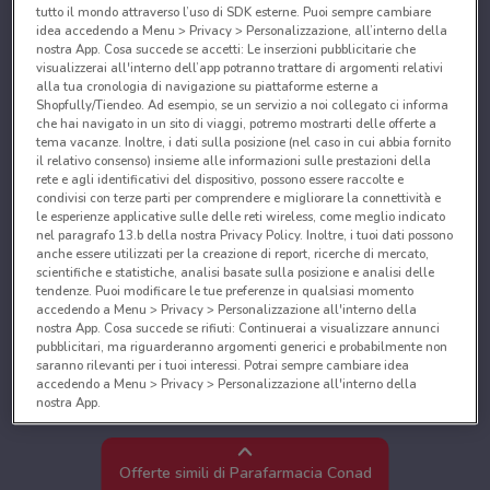
tutto il mondo attraverso l’uso di SDK esterne. Puoi sempre cambiare
idea accedendo a Menu > Privacy > Personalizzazione, all’interno della
nostra App. Cosa succede se accetti: Le inserzioni pubblicitarie che
visualizzerai all'interno dell’app potranno trattare di argomenti relativi
alla tua cronologia di navigazione su piattaforme esterne a
Shopfully/Tiendeo. Ad esempio, se un servizio a noi collegato ci informa
che hai navigato in un sito di viaggi, potremo mostrarti delle offerte a
tema vacanze. Inoltre, i dati sulla posizione (nel caso in cui abbia fornito
il relativo consenso) insieme alle informazioni sulle prestazioni della
rete e agli identificativi del dispositivo, possono essere raccolte e
condivisi con terze parti per comprendere e migliorare la connettività e
le esperienze applicative sulle delle reti wireless, come meglio indicato
nel paragrafo 13.b della nostra Privacy Policy. Inoltre, i tuoi dati possono
anche essere utilizzati per la creazione di report, ricerche di mercato,
scientifiche e statistiche, analisi basate sulla posizione e analisi delle
tendenze. Puoi modificare le tue preferenze in qualsiasi momento
accedendo a Menu > Privacy > Personalizzazione all'interno della
nostra App. Cosa succede se rifiuti: Continuerai a visualizzare annunci
pubblicitari, ma riguarderanno argomenti generici e probabilmente non
saranno rilevanti per i tuoi interessi. Potrai sempre cambiare idea
accedendo a Menu > Privacy > Personalizzazione all'interno della
nostra App.
Noi e i nostri partner trattiamo i dati per fornire:
Utilizzare dati di geolocalizzazione precisi. Scansione attiva delle
Offerte simili di Parafarmacia Conad
caratteristiche del dispositivo ai fini dell’identificazione. Archiviare