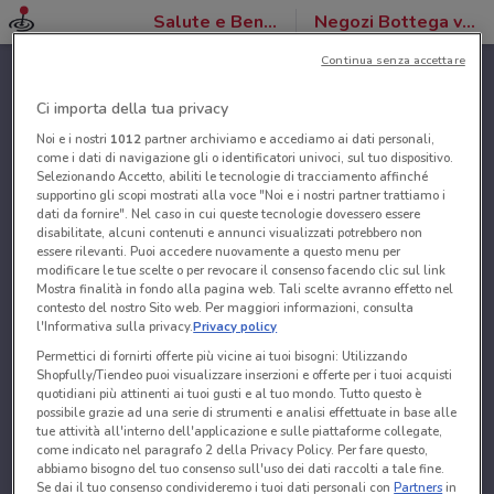
Salute e Benessere
Negozi Bottega verde
Continua senza accettare
Ci importa della tua privacy
Noi e i nostri
1012
partner archiviamo e accediamo ai dati personali,
come i dati di navigazione gli o identificatori univoci, sul tuo dispositivo.
Selezionando Accetto, abiliti le tecnologie di tracciamento affinché
supportino gli scopi mostrati alla voce "Noi e i nostri partner trattiamo i
dati da fornire". Nel caso in cui queste tecnologie dovessero essere
disabilitate, alcuni contenuti e annunci visualizzati potrebbero non
essere rilevanti. Puoi accedere nuovamente a questo menu per
modificare le tue scelte o per revocare il consenso facendo clic sul link
Mostra finalità in fondo alla pagina web. Tali scelte avranno effetto nel
contesto del nostro Sito web. Per maggiori informazioni, consulta
l'Informativa sulla privacy.
Privacy policy
Permettici di fornirti offerte più vicine ai tuoi bisogni: Utilizzando
Shopfully/Tiendeo puoi visualizzare inserzioni e offerte per i tuoi acquisti
quotidiani più attinenti ai tuoi gusti e al tuo mondo. Tutto questo è
possibile grazie ad una serie di strumenti e analisi effettuate in base alle
tue attività all'interno dell'applicazione e sulle piattaforme collegate,
come indicato nel paragrafo 2 della Privacy Policy. Per fare questo,
abbiamo bisogno del tuo consenso sull'uso dei dati raccolti a tale fine.
Se dai il tuo consenso condivideremo i tuoi dati personali con
Partners
in