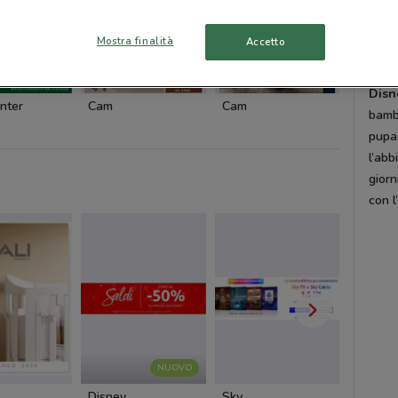
Esig
Mostra finalità
Accetto
Walt
Disn
Disn
nter
Cam
Cam
Origina
bambi
pupaz
l’abb
giorn
con l
NUOVO
Disney
Sky
Cofidis