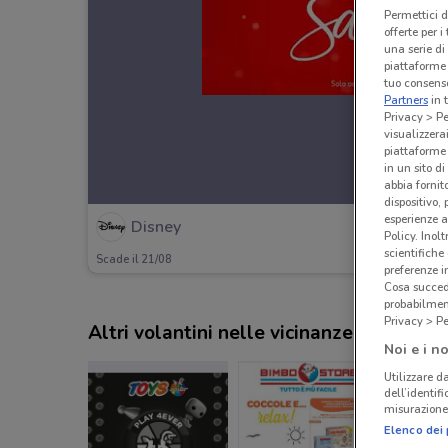
Permettici d
offerte per 
una serie di
piattaforme 
tuo consenso
Partners
in 
Privacy > Pe
visualizzera
piattaforme 
in un sito d
abbia fornit
dispositivo,
esperienze a
Disney
Policy. Inolt
scientifiche
Scade il 21/08
preferenze 
Cosa succede
probabilmen
Privacy > Pe
Altri volantini nelle vicinanze
Noi e i no
Utilizzare da
dell’identif
misurazione 
Elenco dei 