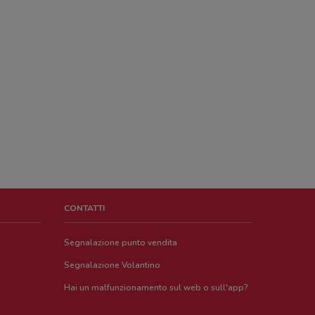
CONTATTI
Segnalazione punto vendita
Segnalazione Volantino
Hai un malfunzionamento sul web o sull'app?