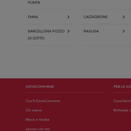
PUNTA
ENNA
CALTAGIRONE
BARCELLONA POZZO
RAGUSA
DI GOTTO
DOVECONVIENE
PER LE A
Cos'è DoveConviene
Cosa facc
Chi siamo
Richieste 
News e media
Lavora con noi