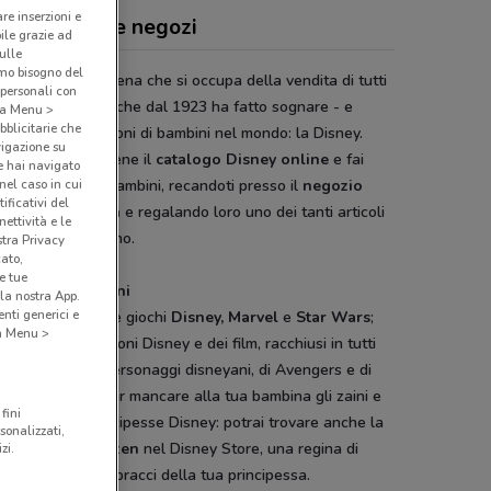
are inserzioni e
ney, offerte e negozi
bile grazie ad
sulle
amo bisogno del
ey Store
è la catena che si occupa della vendita di tutti
 personali con
dotti del marchio che dal 1923 ha fatto sognare - e
o a Menu >
bblicitarie che
nua tuttora - milioni di bambini nel mondo: la Disney.
vigazione su
lia su DoveConviene il
catalogo Disney online
e fai
e hai navigato
orpresa ai tuoi bambini, recandoti presso il
negozio
(nel caso in cui
ificativi del
y della tua città
e regalando loro uno dei tanti articoli
ettività e le
archio californiano.
stra Privacy
cato,
e tue
regno dei bambini
la nostra App.
nti generici e
oli per la scuola e giochi
Disney, Marvel
e
Star Wars
;
 a Menu >
 il meglio dei cartoni Disney e dei film, racchiusi in tutti
rticoli ispirati ai personaggi disneyani, di Avengers e di
e Stellari; non far mancare alla tua bambina gli zaini e
fini
mbole delle principesse Disney: potrai trovare anche la
sonalizzati,
ssima Elsa di
Frozen
nel Disney Store, una regina di
zi.
cio per i caldi abbracci della tua principessa.