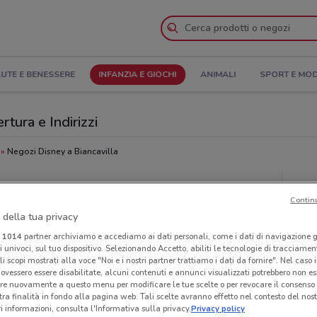
UTE E BENESSERE
INFANZIA E GIOCHI
ANIMALI
SPORT E MO
rtura e Indirizzi
Negozi Disney a Biancavilla
Neg
Contin
 della tua privacy
i
1014
partner archiviamo e accediamo ai dati personali, come i dati di navigazione g
ri univoci, sul tuo dispositivo. Selezionando Accetto, abiliti le tecnologie di tracciame
li scopi mostrati alla voce "Noi e i nostri partner trattiamo i dati da fornire". Nel caso 
ovessero essere disabilitate, alcuni contenuti e annunci visualizzati potrebbero non ess
re nuovamente a questo menu per modificare le tue scelte o per revocare il consenso
tra finalità in fondo alla pagina web. Tali scelte avranno effetto nel contesto del nost
 informazioni, consulta l'Informativa sulla privacy.
Privacy policy