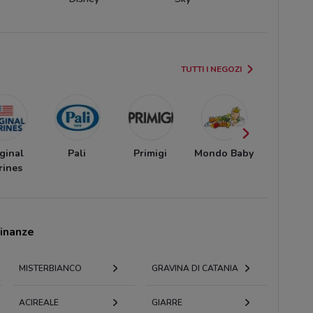
TUTTI I NEGOZI
ginal
Pali
Primigi
Mondo Baby
Giocher
rines
cinanze
MISTERBIANCO
GRAVINA DI CATANIA
ACIREALE
GIARRE