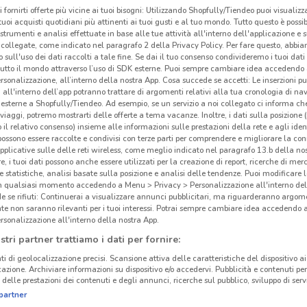
i fornirti offerte più vicine ai tuoi bisogni: Utilizzando Shopfully/Tiendeo puoi visualizz
Dis
i tuoi acquisti quotidiani più attinenti ai tuoi gusti e al tuo mondo. Tutto questo è possi
 strumenti e analisi effettuate in base alle tue attività all'interno dell'applicazione e 
collegate, come indicato nel paragrafo 2 della Privacy Policy. Per fare questo, abbi
Disn
 sull'uso dei dati raccolti a tale fine. Se dai il tuo consenso condivideremo i tuoi dati
i pro
tutto il mondo attraverso l’uso di SDK esterne. Puoi sempre cambiare idea accedend
rsonalizzazione, all’interno della nostra App. Cosa succede se accetti: Le inserzioni pu
conti
i all'interno dell’app potranno trattare di argomenti relativi alla tua cronologia di na
Sfog
esterne a Shopfully/Tiendeo. Ad esempio, se un servizio a noi collegato ci informa ch
una s
i viaggi, potremo mostrarti delle offerte a tema vacanze. Inoltre, i dati sulla posizione 
o il relativo consenso) insieme alle informazioni sulle prestazioni della rete e agli ident
Disne
 possono essere raccolte e condivisi con terze parti per comprendere e migliorare la conn
del m
pplicative sulle delle reti wireless, come meglio indicato nel paragrafo 13.b della no
re, i tuoi dati possono anche essere utilizzati per la creazione di report, ricerche di mer
 e statistiche, analisi basate sulla posizione e analisi delle tendenze. Puoi modificare l
24.9 km
Nel 
in qualsiasi momento accedendo a Menu > Privacy > Personalizzazione all'interno del
 se rifiuti: Continuerai a visualizzare annunci pubblicitari, ma riguarderanno argome
Artic
te non saranno rilevanti per i tuoi interessi. Potrai sempre cambiare idea accedendo
tutto
rsonalizzazione all'interno della nostra App.
gli a
stri partner trattiamo i dati per fornire:
Guerr
ti di geolocalizzazione precisi. Scansione attiva delle caratteristiche del dispositivo ai 
le ba
icazione. Archiviare informazioni su dispositivo e/o accedervi. Pubblicità e contenuti per
belli
delle prestazioni dei contenuti e degli annunci, ricerche sul pubblico, sviluppo di servi
partner
ghiac