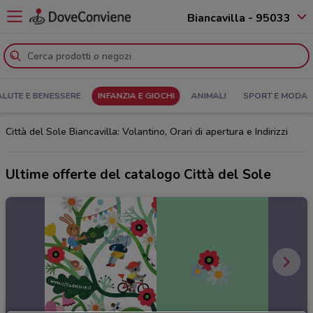
Biancavilla - 95033
ALUTE E BENESSERE
INFANZIA E GIOCHI
ANIMALI
SPORT E MODA
Città del Sole Biancavilla: Volantino, Orari di apertura e Indirizzi
Ultime offerte del catalogo Città del Sole