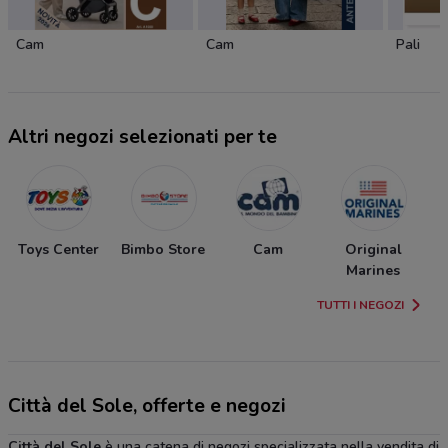
Cam
Cam
Pali
Altri negozi selezionati per te
Toys Center
Bimbo Store
Cam
Original
Marines
TUTTI I NEGOZI
Città del Sole, offerte e negozi
Città del Sole
è una catena di negozi specializzata nella vendita di