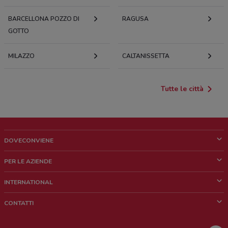
BARCELLONA POZZO DI
RAGUSA
GOTTO
MILAZZO
CALTANISSETTA
Tutte le città
DOVECONVIENE
Cos'è DoveConviene
PER LE AZIENDE
Chi siamo
Cosa facciamo
INTERNATIONAL
News e media
Richieste commerciali e marketing
Brazil
CONTATTI
Lavora con noi
Mexico
Segnalazione punto vendita