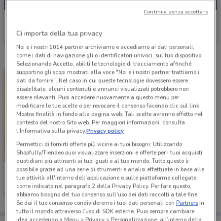
Continua senza accettare
Città del Sole
Ci importa della tua privacy
Scade il 31/12
25.3 km
Noi e i nostri
1014
partner archiviamo e accediamo ai dati personali,
come i dati di navigazione gli o identificatori univoci, sul tuo dispositivo.
Selezionando Accetto, abiliti le tecnologie di tracciamento affinché
supportino gli scopi mostrati alla voce "Noi e i nostri partner trattiamo i
dati da fornire". Nel caso in cui queste tecnologie dovessero essere
disabilitate, alcuni contenuti e annunci visualizzati potrebbero non
essere rilevanti. Puoi accedere nuovamente a questo menu per
modificare le tue scelte o per revocare il consenso facendo clic sul link
Mostra finalità in fondo alla pagina web. Tali scelte avranno effetto nel
contesto del nostro Sito web. Per maggiori informazioni, consulta
l'Informativa sulla privacy.
Privacy policy
Permettici di fornirti offerte più vicine ai tuoi bisogni: Utilizzando
Shopfully/Tiendeo puoi visualizzare inserzioni e offerte per i tuoi acquisti
quotidiani più attinenti ai tuoi gusti e al tuo mondo. Tutto questo è
possibile grazie ad una serie di strumenti e analisi effettuate in base alle
Città del Sole
tue attività all'interno dell'applicazione e sulle piattaforme collegate,
come indicato nel paragrafo 2 della Privacy Policy. Per fare questo,
Scade il 31/12
25.3 km
abbiamo bisogno del tuo consenso sull'uso dei dati raccolti a tale fine.
Se dai il tuo consenso condivideremo i tuoi dati personali con
Partners
in
tutto il mondo attraverso l’uso di SDK esterne. Puoi sempre cambiare
idea accedendo a Menu > Privacy > Personalizzazione, all’interno della