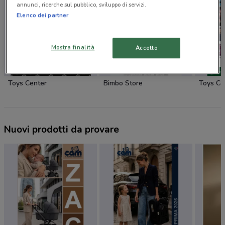
annunci, ricerche sul pubblico, sviluppo di servizi.
Elenco dei partner
Mostra finalità
Accetto
Toys Center
Bimbo Store
Toys Ce
Nuovi prodotti da provare