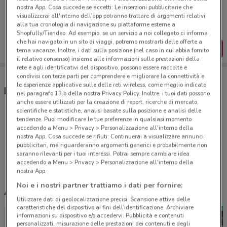
Porta DoveConviene sempre con te!
nostra App. Cosa succede se accetti: Le inserzioni pubblicitarie che
Puoi trovare le migliori offerte dei negozi vicino a te,
visualizzerai all'interno dell’app potranno trattare di argomenti relativi
salvarle e creare la tua lista del risparmio, comodamente
alla tua cronologia di navigazione su piattaforme esterne a
dal tuo cellulare.
Shopfully/Tiendeo. Ad esempio, se un servizio a noi collegato ci informa
che hai navigato in un sito di viaggi, potremo mostrarti delle offerte a
SCARICA L’APP
tema vacanze. Inoltre, i dati sulla posizione (nel caso in cui abbia fornito
il relativo consenso) insieme alle informazioni sulle prestazioni della
rete e agli identificativi del dispositivo, possono essere raccolte e
condivisi con terze parti per comprendere e migliorare la connettività e
le esperienze applicative sulle delle reti wireless, come meglio indicato
Negozi Città del Sole a Biancavilla
nel paragrafo 13.b della nostra Privacy Policy. Inoltre, i tuoi dati possono
anche essere utilizzati per la creazione di report, ricerche di mercato,
scientifiche e statistiche, analisi basate sulla posizione e analisi delle
Viale Jonio, 46 Catania
tendenze. Puoi modificare le tue preferenze in qualsiasi momento
accedendo a Menu > Privacy > Personalizzazione all'interno della
25.3 km
CHIUSO
nostra App. Cosa succede se rifiuti: Continuerai a visualizzare annunci
pubblicitari, ma riguarderanno argomenti generici e probabilmente non
saranno rilevanti per i tuoi interessi. Potrai sempre cambiare idea
Tutti i negozi Città del Sole
accedendo a Menu > Privacy > Personalizzazione all'interno della
nostra App.
Noi e i nostri partner trattiamo i dati per fornire:
Altri volantini nelle vicinanze
Utilizzare dati di geolocalizzazione precisi. Scansione attiva delle
caratteristiche del dispositivo ai fini dell’identificazione. Archiviare
informazioni su dispositivo e/o accedervi. Pubblicità e contenuti
personalizzati, misurazione delle prestazioni dei contenuti e degli