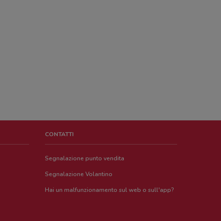
CONTATTI
Segnalazione punto vendita
Segnalazione Volantino
Hai un malfunzionamento sul web o sull'app?