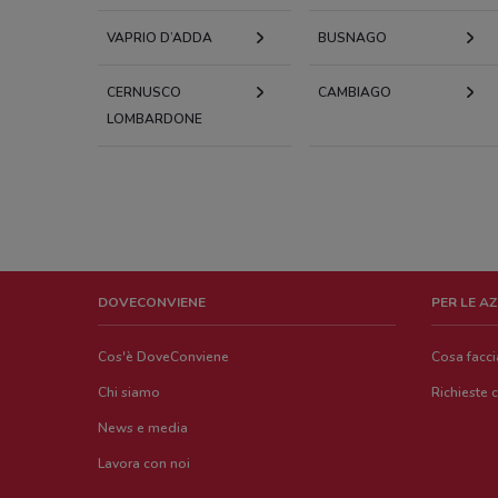
VAPRIO D’ADDA
BUSNAGO
CERNUSCO
CAMBIAGO
LOMBARDONE
DOVECONVIENE
PER LE A
Cos'è DoveConviene
Cosa facc
Chi siamo
Richieste 
News e media
Lavora con noi