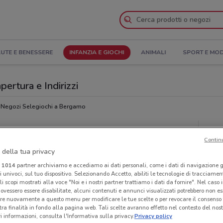
UTE E BENESSERE
INFANZIA E GIOCHI
ANIMALI
SPORT E MO
pertura e Indirizzi
Negozi Selegiochi a Bergamo
Neg
Contin
 della tua privacy
i
1014
partner archiviamo e accediamo ai dati personali, come i dati di navigazione g
ri univoci, sul tuo dispositivo. Selezionando Accetto, abiliti le tecnologie di tracciame
li scopi mostrati alla voce "Noi e i nostri partner trattiamo i dati da fornire". Nel caso 
ovessero essere disabilitate, alcuni contenuti e annunci visualizzati potrebbero non ess
re nuovamente a questo menu per modificare le tue scelte o per revocare il consenso
tra finalità in fondo alla pagina web. Tali scelte avranno effetto nel contesto del nost
 informazioni, consulta l'Informativa sulla privacy.
Privacy policy