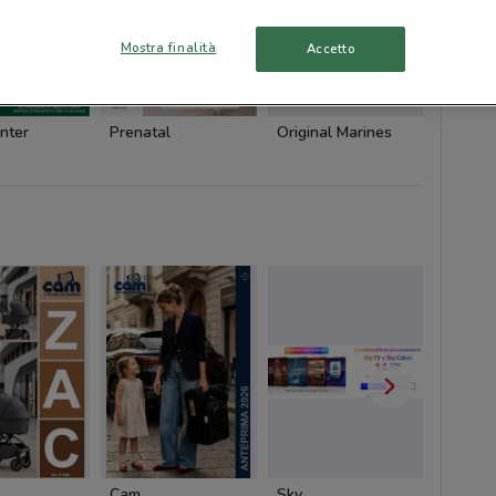
Mostra finalità
Accetto
nter
Prenatal
Original Marines
Cam
Cam
Sky
Dacia