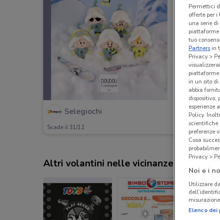
Permettici d
offerte per 
una serie di
piattaforme 
tuo consenso
Partners
in 
Privacy > Pe
visualizzera
piattaforme 
in un sito d
abbia fornit
dispositivo,
esperienze a
Selegiochi
Policy. Inolt
scientifiche
Scade il 31/12
preferenze 
Cosa succede
probabilmen
Privacy > Pe
Altri volantini nelle vicinanze
Noi e i no
Utilizzare da
dell’identif
misurazione 
Elenco dei 