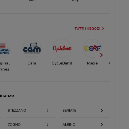
TUTTI I NEGOZI
ginal
Cam
CycleBand
Idexe
Città del 
rines
cinanze
STEZZANO
SERIATE
ZOGNO
ALBINO