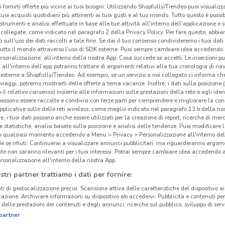
i fornirti offerte più vicine ai tuoi bisogni: Utilizzando Shopfully/Tiendeo puoi visualizz
i tuoi acquisti quotidiani più attinenti ai tuoi gusti e al tuo mondo. Tutto questo è possi
 strumenti e analisi effettuate in base alle tue attività all'interno dell'applicazione e 
collegate, come indicato nel paragrafo 2 della Privacy Policy. Per fare questo, abbi
 sull'uso dei dati raccolti a tale fine. Se dai il tuo consenso condivideremo i tuoi dati
tutto il mondo attraverso l’uso di SDK esterne. Puoi sempre cambiare idea accedend
rsonalizzazione, all’interno della nostra App. Cosa succede se accetti: Le inserzioni pu
i all'interno dell’app potranno trattare di argomenti relativi alla tua cronologia di na
esterne a Shopfully/Tiendeo. Ad esempio, se un servizio a noi collegato ci informa ch
i viaggi, potremo mostrarti delle offerte a tema vacanze. Inoltre, i dati sulla posizione 
o il relativo consenso) insieme alle informazioni sulle prestazioni della rete e agli ident
 possono essere raccolte e condivisi con terze parti per comprendere e migliorare la conn
pplicative sulle delle reti wireless, come meglio indicato nel paragrafo 13.b della no
re, i tuoi dati possono anche essere utilizzati per la creazione di report, ricerche di mer
 e statistiche, analisi basate sulla posizione e analisi delle tendenze. Puoi modificare l
2.2 km
in qualsiasi momento accedendo a Menu > Privacy > Personalizzazione all'interno del
 se rifiuti: Continuerai a visualizzare annunci pubblicitari, ma riguarderanno argome
te non saranno rilevanti per i tuoi interessi. Potrai sempre cambiare idea accedendo
rsonalizzazione all'interno della nostra App.
Sel
stri partner trattiamo i dati per fornire:
ti di geolocalizzazione precisi. Scansione attiva delle caratteristiche del dispositivo ai 
icazione. Archiviare informazioni su dispositivo e/o accedervi. Pubblicità e contenuti per
delle prestazioni dei contenuti e degli annunci, ricerche sul pubblico, sviluppo di servi
partner