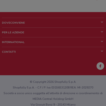
DOVECONVIENE
Cos'è DoveConviene
PER LE AZIENDE
Chi siamo
Cosa facciamo
INTERNATIONAL
News e media
Richieste commerciali e marketing
Brazil
CONTATTI
Lavora con noi
Mexico
Segnalazione punto vendita
France
Segnalazione Volantino
Australia
Hai un malfunzionamento sul web o sull'app?
New Zealand
© Copyright 2026 Shopfully S.p.A.
Shopfully S.p.A. - C.F / P. Iva 03156531208 REA: MI-2029270
Società a socio unico soggetta all’attività di direzione e coordinamento di
MEDIA Central Holding GmbH
Via Giosuè Borsi 9 - 20143 Milano