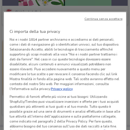
Città del Sole
Continua senza accettare
Scade il 31/12
1.8 km
Ci importa della tua privacy
Noi e i nostri
1014
partner archiviamo e accediamo ai dati personali,
come i dati di navigazione gli o identificatori univoci, sul tuo dispositivo.
Selezionando Accetto, abiliti le tecnologie di tracciamento affinché
supportino gli scopi mostrati alla voce "Noi e i nostri partner trattiamo i
dati da fornire". Nel caso in cui queste tecnologie dovessero essere
disabilitate, alcuni contenuti e annunci visualizzati potrebbero non
essere rilevanti. Puoi accedere nuovamente a questo menu per
modificare le tue scelte o per revocare il consenso facendo clic sul link
Mostra finalità in fondo alla pagina web. Tali scelte avranno effetto nel
contesto del nostro Sito web. Per maggiori informazioni, consulta
l'Informativa sulla privacy.
Privacy policy
Permettici di fornirti offerte più vicine ai tuoi bisogni: Utilizzando
Shopfully/Tiendeo puoi visualizzare inserzioni e offerte per i tuoi acquisti
Città del Sole
quotidiani più attinenti ai tuoi gusti e al tuo mondo. Tutto questo è
possibile grazie ad una serie di strumenti e analisi effettuate in base alle
Scade il 31/12
1.8 km
tue attività all'interno dell'applicazione e sulle piattaforme collegate,
come indicato nel paragrafo 2 della Privacy Policy. Per fare questo,
abbiamo bisogno del tuo consenso sull'uso dei dati raccolti a tale fine.