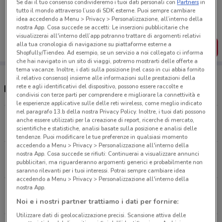
Se dai il tuo consenso condivideremo i tuoi dati personali con
Partners
in
Porta DoveConviene sempre con te!
tutto il mondo attraverso l’uso di SDK esterne. Puoi sempre cambiare
Puoi trovare le migliori offerte dei negozi vicino a te,
idea accedendo a Menu > Privacy > Personalizzazione, all’interno della
salvarle e creare la tua lista del risparmio, comodamente
nostra App. Cosa succede se accetti: Le inserzioni pubblicitarie che
dal tuo cellulare.
visualizzerai all'interno dell’app potranno trattare di argomenti relativi
alla tua cronologia di navigazione su piattaforme esterne a
SCARICA L’APP
Shopfully/Tiendeo. Ad esempio, se un servizio a noi collegato ci informa
che hai navigato in un sito di viaggi, potremo mostrarti delle offerte a
tema vacanze. Inoltre, i dati sulla posizione (nel caso in cui abbia fornito
il relativo consenso) insieme alle informazioni sulle prestazioni della
rete e agli identificativi del dispositivo, possono essere raccolte e
Negozi Città del Sole a Bergamo
condivisi con terze parti per comprendere e migliorare la connettività e
le esperienze applicative sulle delle reti wireless, come meglio indicato
nel paragrafo 13.b della nostra Privacy Policy. Inoltre, i tuoi dati possono
Via Portico 71 - Oriocenter Orio Al Serio
anche essere utilizzati per la creazione di report, ricerche di mercato,
scientifiche e statistiche, analisi basate sulla posizione e analisi delle
1.8 km
tendenze. Puoi modificare le tue preferenze in qualsiasi momento
accedendo a Menu > Privacy > Personalizzazione all'interno della
Via Paglia, 9 Bergamo
nostra App. Cosa succede se rifiuti: Continuerai a visualizzare annunci
pubblicitari, ma riguarderanno argomenti generici e probabilmente non
2.2 km
CHIUSO
saranno rilevanti per i tuoi interessi. Potrai sempre cambiare idea
accedendo a Menu > Privacy > Personalizzazione all'interno della
nostra App.
Viale Papa Giovanni XXIII, 49 Bergamo
Noi e i nostri partner trattiamo i dati per fornire:
2.4 km
Utilizzare dati di geolocalizzazione precisi. Scansione attiva delle