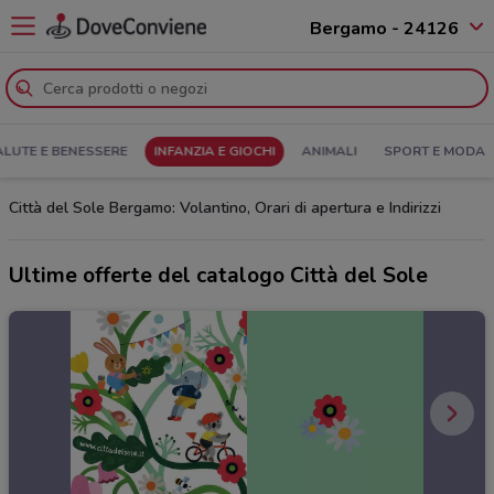
Bergamo - 24126
ALUTE E BENESSERE
INFANZIA E GIOCHI
ANIMALI
SPORT E MODA
Città del Sole Bergamo: Volantino, Orari di apertura e Indirizzi
Ultime offerte del catalogo Città del Sole