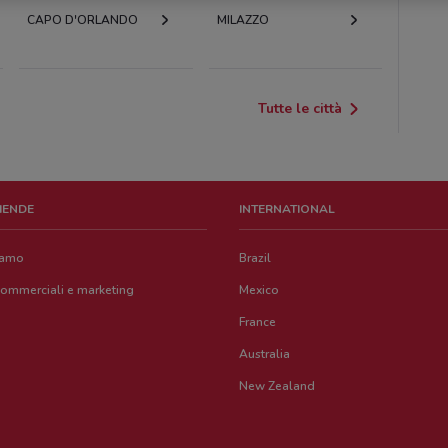
CAPO D'ORLANDO
MILAZZO
Tutte le città
ZIENDE
INTERNATIONAL
iamo
Brazil
commerciali e marketing
Mexico
France
Australia
New Zealand