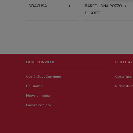
SIRACUSA
BARCELLONA POZZO
DI GOTTO
DOVECONVIENE
PER LE A
Cos'è DoveConviene
Cosa facc
Chi siamo
Richieste 
News e media
Lavora con noi