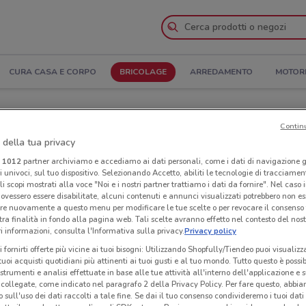
CURA CASA E CORPO
BRICOLAGE
ARREDAMENTO
MOTOR
pertura e Indirizzi
Contin
 della tua privacy
i Edil Kamin a Belpasso
i
1012
partner archiviamo e accediamo ai dati personali, come i dati di navigazione g
ri univoci, sul tuo dispositivo. Selezionando Accetto, abiliti le tecnologie di tracciame
Neg
li scopi mostrati alla voce "Noi e i nostri partner trattiamo i dati da fornire". Nel caso 
ovessero essere disabilitate, alcuni contenuti e annunci visualizzati potrebbero non ess
re nuovamente a questo menu per modificare le tue scelte o per revocare il consenso
tra finalità in fondo alla pagina web. Tali scelte avranno effetto nel contesto del nost
 informazioni, consulta l'Informativa sulla privacy.
Privacy policy
i fornirti offerte più vicine ai tuoi bisogni: Utilizzando Shopfully/Tiendeo puoi visualizz
i tuoi acquisti quotidiani più attinenti ai tuoi gusti e al tuo mondo. Tutto questo è possi
 strumenti e analisi effettuate in base alle tue attività all'interno dell'applicazione e 
collegate, come indicato nel paragrafo 2 della Privacy Policy. Per fare questo, abbi
 sull'uso dei dati raccolti a tale fine. Se dai il tuo consenso condivideremo i tuoi dati