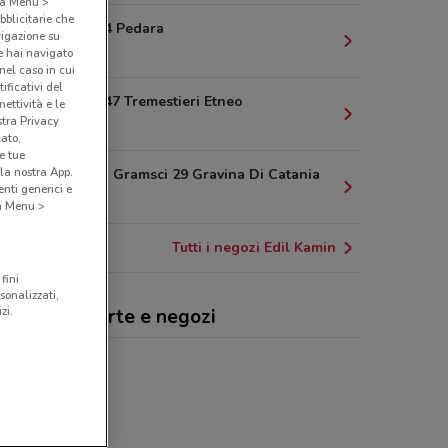
o a Menu >
bblicitarie che
Via Etnea 54 Pedara
vigazione su
7.4 km
e hai navigato
(nel caso in cui
ificativi del
Via Etnea 247 Tremestieri Etneo
ettività e le
stra Privacy
8.3 km
cato,
e tue
la nostra App.
Via Antonio Gramsci 29 Gravina Di Catania
nti generici e
8.6 km
 a Menu >
Tutti i negozi Edil Kamin
fini
sonalizzati,
zi.
l Kamin, offerte e negozi