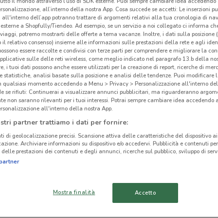
tutto il mondo attraverso l’uso di SDK esterne. Puoi sempre cambiare idea accedend
rsonalizzazione, all’interno della nostra App. Cosa succede se accetti: Le inserzioni pu
i all'interno dell’app potranno trattare di argomenti relativi alla tua cronologia di na
esterne a Shopfully/Tiendeo. Ad esempio, se un servizio a noi collegato ci informa ch
i viaggi, potremo mostrarti delle offerte a tema vacanze. Inoltre, i dati sulla posizione 
o il relativo consenso) insieme alle informazioni sulle prestazioni della rete e agli ident
ato volantini nella tua zona. Riprova più tardi.
 possono essere raccolte e condivisi con terze parti per comprendere e migliorare la conn
pplicative sulle delle reti wireless, come meglio indicato nel paragrafo 13.b della no
re, i tuoi dati possono anche essere utilizzati per la creazione di report, ricerche di mer
 e statistiche, analisi basate sulla posizione e analisi delle tendenze. Puoi modificare l
in qualsiasi momento accedendo a Menu > Privacy > Personalizzazione all'interno del
 se rifiuti: Continuerai a visualizzare annunci pubblicitari, ma riguarderanno argome
te non saranno rilevanti per i tuoi interessi. Potrai sempre cambiare idea accedendo
rsonalizzazione all'interno della nostra App.
cinanze
stri partner trattiamo i dati per fornire:
ti di geolocalizzazione precisi. Scansione attiva delle caratteristiche del dispositivo ai 
icazione. Archiviare informazioni su dispositivo e/o accedervi. Pubblicità e contenuti per
MISTERBIANCO
SAN GIOVANNI LA
delle prestazioni dei contenuti e degli annunci, ricerche sul pubblico, sviluppo di servi
Edi
PUNTA
partner
ACIREALE
GIARRE
Mostra finalità
Accetto
RAGUSA
ENNA