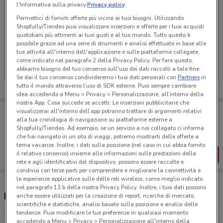
l'Informativa sulla privacy.
Privacy policy
Permettici di fornirti offerte più vicine ai tuoi bisogni: Utilizzando
Shopfully/Tiendeo puoi visualizzare inserzioni e offerte per i tuoi acquisti
quotidiani più attinenti ai tuoi gusti e al tuo mondo. Tutto questo è
Ci dispiace, al momento non abbiamo pubblicato
possibile grazie ad una serie di strumenti e analisi effettuate in base alle
volantini nella tua zona. Riprova più tardi.
tue attività all'interno dell'applicazione e sulle piattaforme collegate,
come indicato nel paragrafo 2 della Privacy Policy. Per fare questo,
abbiamo bisogno del tuo consenso sull'uso dei dati raccolti a tale fine.
Se dai il tuo consenso condivideremo i tuoi dati personali con
Partners
in
tutto il mondo attraverso l’uso di SDK esterne. Puoi sempre cambiare
idea accedendo a Menu > Privacy > Personalizzazione, all’interno della
nostra App. Cosa succede se accetti: Le inserzioni pubblicitarie che
Porta DoveConviene sempre con te!
visualizzerai all'interno dell’app potranno trattare di argomenti relativi
alla tua cronologia di navigazione su piattaforme esterne a
Puoi trovare le migliori offerte dei negozi vicino a te,
salvarle e creare la tua lista del risparmio, comodamente
Shopfully/Tiendeo. Ad esempio, se un servizio a noi collegato ci informa
dal tuo cellulare.
che hai navigato in un sito di viaggi, potremo mostrarti delle offerte a
tema vacanze. Inoltre, i dati sulla posizione (nel caso in cui abbia fornito
il relativo consenso) insieme alle informazioni sulle prestazioni della
SCARICA L’APP
rete e agli identificativi del dispositivo, possono essere raccolte e
condivisi con terze parti per comprendere e migliorare la connettività e
le esperienze applicative sulle delle reti wireless, come meglio indicato
nel paragrafo 13.b della nostra Privacy Policy. Inoltre, i tuoi dati possono
Negozi Alfea a Belpasso
anche essere utilizzati per la creazione di report, ricerche di mercato,
scientifiche e statistiche, analisi basate sulla posizione e analisi delle
tendenze. Puoi modificare le tue preferenze in qualsiasi momento
accedendo a Menu > Privacy > Personalizzazione all'interno della