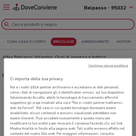
Belpasso - 95032
CURA CASA E CORPO
BRICOLAGE
ARREDAMENTO
MOTORI
Alfea Belpasso: Volantino, Orari di apertura e Indirizzi
Continua senza accettare
Ultime offerte del volantino Alfea
Ci importa della tua privacy
Noi e i nostri
1014
partner archiviamo e accediamo ai dati personali,
come i dati di navigazione gli o identificatori univoci, sul tuo dispositivo.
Selezionando Accetto, abiliti le tecnologie di tracciamento affinché
supportino gli scopi mostrati alla voce "Noi e i nostri partner trattiamo i
dati da fornire". Nel caso in cui queste tecnologie dovessero essere
disabilitate, alcuni contenuti e annunci visualizzati potrebbero non
essere rilevanti. Puoi accedere nuovamente a questo menu per
modificare le tue scelte o per revocare il consenso facendo clic sul link
Mostra finalità in fondo alla pagina web. Tali scelte avranno effetto nel
contesto del nostro Sito web. Per maggiori informazioni, consulta