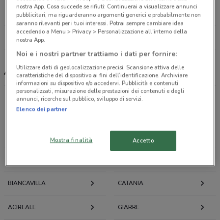
Via Laricio, 6 Acireale
nostra App. Cosa succede se rifiuti: Continuerai a visualizzare annunci
16 km
APERTO
pubblicitari, ma riguarderanno argomenti generici e probabilmente non
saranno rilevanti per i tuoi interessi. Potrai sempre cambiare idea
accedendo a Menu > Privacy > Personalizzazione all'interno della
Tutti i negozi Alfea
nostra App.
Noi e i nostri partner trattiamo i dati per fornire:
Utilizzare dati di geolocalizzazione precisi. Scansione attiva delle
Alfea, offerte e negozi
caratteristiche del dispositivo ai fini dell’identificazione. Archiviare
informazioni su dispositivo e/o accedervi. Pubblicità e contenuti
personalizzati, misurazione delle prestazioni dei contenuti e degli
annunci, ricerche sul pubblico, sviluppo di servizi.
Offerte volantini e cataloghi per città nelle vicinanze
Elenco dei partner
BELPASSO
GRAVINA DI CATANIA
Mostra finalità
Accetto
MISTERBIANCO
SAN GIOVANNI LA PUNTA
BIANCAVILLA
CATANIA
ACIREALE
GIARRE