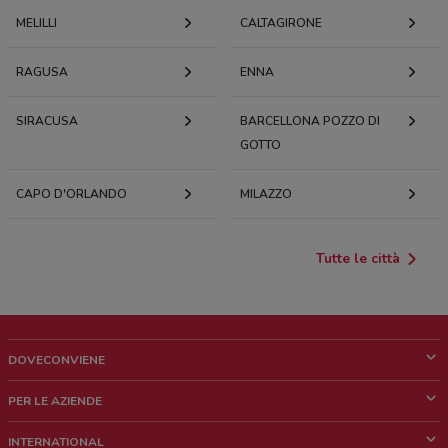
MELILLI
CALTAGIRONE
RAGUSA
ENNA
SIRACUSA
BARCELLONA POZZO DI
GOTTO
CAPO D'ORLANDO
MILAZZO
Tutte le città
DOVECONVIENE
Cos'è DoveConviene
PER LE AZIENDE
Chi siamo
Cosa facciamo
INTERNATIONAL