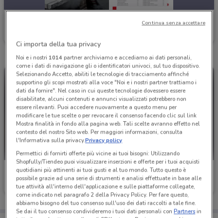
Einhell
Continua senza accettare
Scade il 31/12
372 m
Ci importa della tua privacy
Noi e i nostri
1014
partner archiviamo e accediamo ai dati personali,
come i dati di navigazione gli o identificatori univoci, sul tuo dispositivo.
Selezionando Accetto, abiliti le tecnologie di tracciamento affinché
supportino gli scopi mostrati alla voce "Noi e i nostri partner trattiamo i
dati da fornire". Nel caso in cui queste tecnologie dovessero essere
disabilitate, alcuni contenuti e annunci visualizzati potrebbero non
essere rilevanti. Puoi accedere nuovamente a questo menu per
modificare le tue scelte o per revocare il consenso facendo clic sul link
Mostra finalità in fondo alla pagina web. Tali scelte avranno effetto nel
contesto del nostro Sito web. Per maggiori informazioni, consulta
l'Informativa sulla privacy.
Privacy policy
Permettici di fornirti offerte più vicine ai tuoi bisogni: Utilizzando
Shopfully/Tiendeo puoi visualizzare inserzioni e offerte per i tuoi acquisti
quotidiani più attinenti ai tuoi gusti e al tuo mondo. Tutto questo è
Einhell
Einhell
possibile grazie ad una serie di strumenti e analisi effettuate in base alle
tue attività all'interno dell'applicazione e sulle piattaforme collegate,
Scade il 31/12
372 m
Scade il 31/12
372 m
come indicato nel paragrafo 2 della Privacy Policy. Per fare questo,
abbiamo bisogno del tuo consenso sull'uso dei dati raccolti a tale fine.
Se dai il tuo consenso condivideremo i tuoi dati personali con
Partners
in