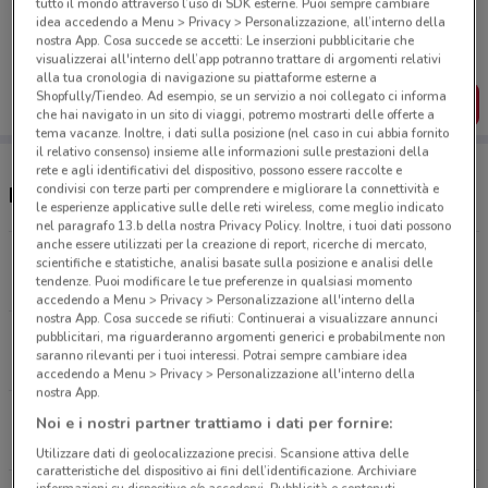
tutto il mondo attraverso l’uso di SDK esterne. Puoi sempre cambiare
Porta DoveConviene sempre con te!
idea accedendo a Menu > Privacy > Personalizzazione, all’interno della
Puoi trovare le migliori offerte dei negozi vicino a te,
nostra App. Cosa succede se accetti: Le inserzioni pubblicitarie che
salvarle e creare la tua lista del risparmio, comodamente
visualizzerai all'interno dell’app potranno trattare di argomenti relativi
dal tuo cellulare.
alla tua cronologia di navigazione su piattaforme esterne a
Shopfully/Tiendeo. Ad esempio, se un servizio a noi collegato ci informa
SCARICA L’APP
che hai navigato in un sito di viaggi, potremo mostrarti delle offerte a
tema vacanze. Inoltre, i dati sulla posizione (nel caso in cui abbia fornito
il relativo consenso) insieme alle informazioni sulle prestazioni della
rete e agli identificativi del dispositivo, possono essere raccolte e
condivisi con terze parti per comprendere e migliorare la connettività e
Negozi Einhell a Barletta
le esperienze applicative sulle delle reti wireless, come meglio indicato
nel paragrafo 13.b della nostra Privacy Policy. Inoltre, i tuoi dati possono
anche essere utilizzati per la creazione di report, ricerche di mercato,
Via Ferdinando Chieffi 46 Barletta
scientifiche e statistiche, analisi basate sulla posizione e analisi delle
tendenze. Puoi modificare le tue preferenze in qualsiasi momento
371 m
accedendo a Menu > Privacy > Personalizzazione all'interno della
nostra App. Cosa succede se rifiuti: Continuerai a visualizzare annunci
Via Superga 224/226 Trani
pubblicitari, ma riguarderanno argomenti generici e probabilmente non
saranno rilevanti per i tuoi interessi. Potrai sempre cambiare idea
11.7 km
accedendo a Menu > Privacy > Personalizzazione all'interno della
nostra App.
S.S. 16 Km 770,580 Bisceglie
Noi e i nostri partner trattiamo i dati per fornire:
23.2 km
Utilizzare dati di geolocalizzazione precisi. Scansione attiva delle
caratteristiche del dispositivo ai fini dell’identificazione. Archiviare