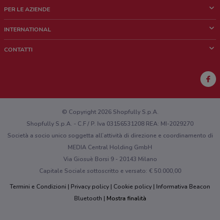
Cos'è DoveConviene
PER LE AZIENDE
Chi siamo
Cosa facciamo
INTERNATIONAL
News e media
Richieste commerciali e marketing
Brazil
CONTATTI
Lavora con noi
Mexico
Segnalazione punto vendita
France
Segnalazione Volantino
Australia
Hai un malfunzionamento sul web o sull'app?
New Zealand
© Copyright 2026 Shopfully S.p.A.
Shopfully S.p.A. - C.F / P. Iva 03156531208 REA: MI-2029270
Società a socio unico soggetta all’attività di direzione e coordinamento di
MEDIA Central Holding GmbH
Via Giosuè Borsi 9 - 20143 Milano
Capitale Sociale sottoscritto e versato: € 50.000,00
Termini e Condizioni
Privacy policy
Cookie policy
Informativa Beacon
Bluetooth
Mostra finalità