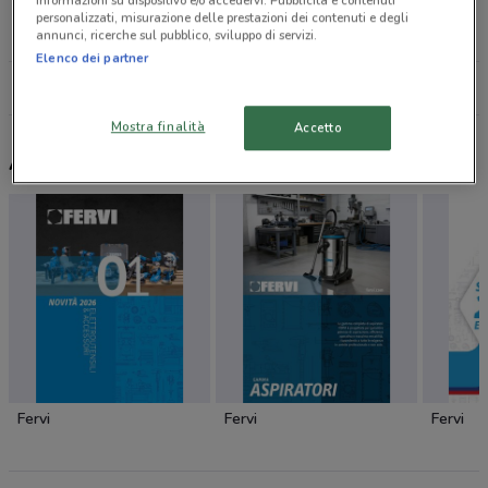
informazioni su dispositivo e/o accedervi. Pubblicità e contenuti
Via Dei Viaggianti, 3 Molfetta
personalizzati, misurazione delle prestazioni dei contenuti e degli
25.5 km
annunci, ricerche sul pubblico, sviluppo di servizi.
Elenco dei partner
Tutti i negozi Einhell
Mostra finalità
Accetto
Altri volantini nelle vicinanze
Fervi
Fervi
Fervi