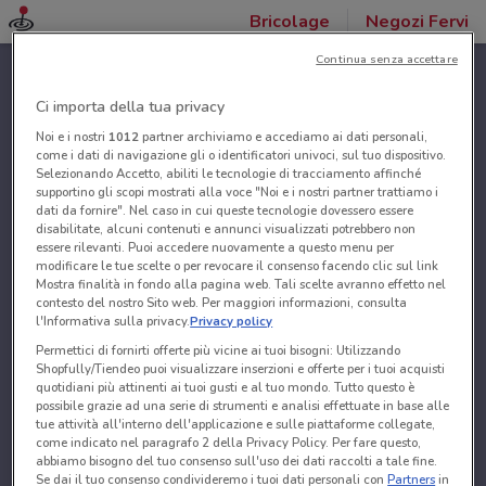
Bricolage
Negozi Fervi
Continua senza accettare
Ci importa della tua privacy
Noi e i nostri
1012
partner archiviamo e accediamo ai dati personali,
come i dati di navigazione gli o identificatori univoci, sul tuo dispositivo.
Selezionando Accetto, abiliti le tecnologie di tracciamento affinché
supportino gli scopi mostrati alla voce "Noi e i nostri partner trattiamo i
dati da fornire". Nel caso in cui queste tecnologie dovessero essere
disabilitate, alcuni contenuti e annunci visualizzati potrebbero non
essere rilevanti. Puoi accedere nuovamente a questo menu per
modificare le tue scelte o per revocare il consenso facendo clic sul link
Mostra finalità in fondo alla pagina web. Tali scelte avranno effetto nel
contesto del nostro Sito web. Per maggiori informazioni, consulta
l'Informativa sulla privacy.
Privacy policy
Permettici di fornirti offerte più vicine ai tuoi bisogni: Utilizzando
Shopfully/Tiendeo puoi visualizzare inserzioni e offerte per i tuoi acquisti
quotidiani più attinenti ai tuoi gusti e al tuo mondo. Tutto questo è
possibile grazie ad una serie di strumenti e analisi effettuate in base alle
tue attività all'interno dell'applicazione e sulle piattaforme collegate,
come indicato nel paragrafo 2 della Privacy Policy. Per fare questo,
abbiamo bisogno del tuo consenso sull'uso dei dati raccolti a tale fine.
Se dai il tuo consenso condivideremo i tuoi dati personali con
Partners
in