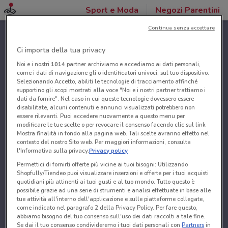
Sport e Moda
Negozi Parentini
Continua senza accettare
Ci importa della tua privacy
Noi e i nostri
1014
partner archiviamo e accediamo ai dati personali,
come i dati di navigazione gli o identificatori univoci, sul tuo dispositivo.
Selezionando Accetto, abiliti le tecnologie di tracciamento affinché
supportino gli scopi mostrati alla voce "Noi e i nostri partner trattiamo i
dati da fornire". Nel caso in cui queste tecnologie dovessero essere
disabilitate, alcuni contenuti e annunci visualizzati potrebbero non
essere rilevanti. Puoi accedere nuovamente a questo menu per
modificare le tue scelte o per revocare il consenso facendo clic sul link
Mostra finalità in fondo alla pagina web. Tali scelte avranno effetto nel
contesto del nostro Sito web. Per maggiori informazioni, consulta
l'Informativa sulla privacy.
Privacy policy
Permettici di fornirti offerte più vicine ai tuoi bisogni: Utilizzando
Shopfully/Tiendeo puoi visualizzare inserzioni e offerte per i tuoi acquisti
quotidiani più attinenti ai tuoi gusti e al tuo mondo. Tutto questo è
possibile grazie ad una serie di strumenti e analisi effettuate in base alle
tue attività all'interno dell'applicazione e sulle piattaforme collegate,
come indicato nel paragrafo 2 della Privacy Policy. Per fare questo,
abbiamo bisogno del tuo consenso sull'uso dei dati raccolti a tale fine.
Se dai il tuo consenso condivideremo i tuoi dati personali con
Partners
in