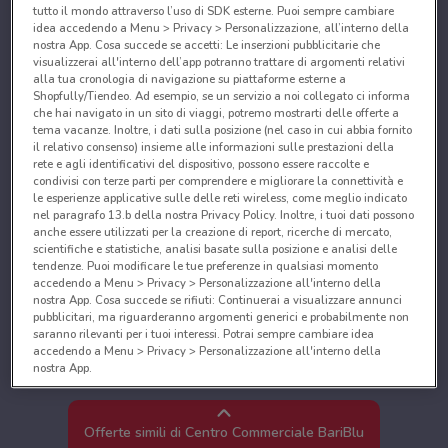
tutto il mondo attraverso l’uso di SDK esterne. Puoi sempre cambiare
idea accedendo a Menu > Privacy > Personalizzazione, all’interno della
nostra App. Cosa succede se accetti: Le inserzioni pubblicitarie che
visualizzerai all'interno dell’app potranno trattare di argomenti relativi
alla tua cronologia di navigazione su piattaforme esterne a
Shopfully/Tiendeo. Ad esempio, se un servizio a noi collegato ci informa
che hai navigato in un sito di viaggi, potremo mostrarti delle offerte a
tema vacanze. Inoltre, i dati sulla posizione (nel caso in cui abbia fornito
il relativo consenso) insieme alle informazioni sulle prestazioni della
rete e agli identificativi del dispositivo, possono essere raccolte e
condivisi con terze parti per comprendere e migliorare la connettività e
le esperienze applicative sulle delle reti wireless, come meglio indicato
nel paragrafo 13.b della nostra Privacy Policy. Inoltre, i tuoi dati possono
anche essere utilizzati per la creazione di report, ricerche di mercato,
scientifiche e statistiche, analisi basate sulla posizione e analisi delle
tendenze. Puoi modificare le tue preferenze in qualsiasi momento
accedendo a Menu > Privacy > Personalizzazione all'interno della
nostra App. Cosa succede se rifiuti: Continuerai a visualizzare annunci
pubblicitari, ma riguarderanno argomenti generici e probabilmente non
saranno rilevanti per i tuoi interessi. Potrai sempre cambiare idea
accedendo a Menu > Privacy > Personalizzazione all'interno della
nostra App.
Noi e i nostri partner trattiamo i dati per fornire:
Utilizzare dati di geolocalizzazione precisi. Scansione attiva delle
Offerte simili di Centro Commerciale BariBlu
caratteristiche del dispositivo ai fini dell’identificazione. Archiviare