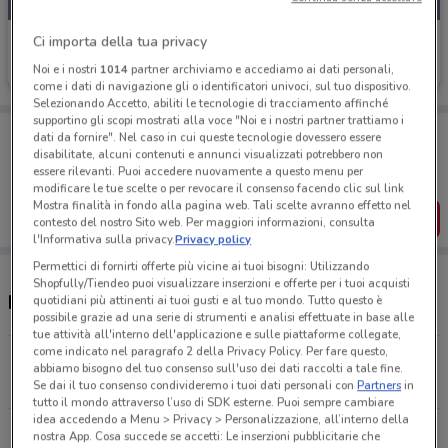
Ci importa della tua privacy
Crystal Nails
Noi e i nostri
1014
partner archiviamo e accediamo ai dati personali,
Scade il 31/08
5.1 km
come i dati di navigazione gli o identificatori univoci, sul tuo dispositivo.
Selezionando Accetto, abiliti le tecnologie di tracciamento affinché
supportino gli scopi mostrati alla voce "Noi e i nostri partner trattiamo i
Porta DoveConviene sempre con te!
dati da fornire". Nel caso in cui queste tecnologie dovessero essere
Puoi trovare le migliori offerte dei negozi vicino a te,
disabilitate, alcuni contenuti e annunci visualizzati potrebbero non
salvarle e creare la tua lista del risparmio, comodamente
essere rilevanti. Puoi accedere nuovamente a questo menu per
dal tuo cellulare.
modificare le tue scelte o per revocare il consenso facendo clic sul link
Mostra finalità in fondo alla pagina web. Tali scelte avranno effetto nel
SCARICA L’APP
contesto del nostro Sito web. Per maggiori informazioni, consulta
l'Informativa sulla privacy.
Privacy policy
Permettici di fornirti offerte più vicine ai tuoi bisogni: Utilizzando
Shopfully/Tiendeo puoi visualizzare inserzioni e offerte per i tuoi acquisti
Negozi Crystal Nails a Bari
quotidiani più attinenti ai tuoi gusti e al tuo mondo. Tutto questo è
possibile grazie ad una serie di strumenti e analisi effettuate in base alle
tue attività all'interno dell'applicazione e sulle piattaforme collegate,
come indicato nel paragrafo 2 della Privacy Policy. Per fare questo,
Via G. De Marinis, 31 Bari
abbiamo bisogno del tuo consenso sull'uso dei dati raccolti a tale fine.
5.1 km
Se dai il tuo consenso condivideremo i tuoi dati personali con
Partners
in
tutto il mondo attraverso l’uso di SDK esterne. Puoi sempre cambiare
idea accedendo a Menu > Privacy > Personalizzazione, all’interno della
Via Virgilio, 224 Triggiano
nostra App. Cosa succede se accetti: Le inserzioni pubblicitarie che