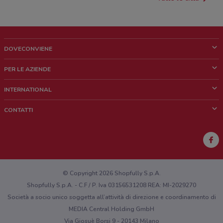
DOVECONVIENE
Cos'è DoveConviene
PER LE AZIENDE
Chi siamo
Cosa facciamo
INTERNATIONAL
News e media
Richieste commerciali e marketing
Brazil
CONTATTI
Lavora con noi
Mexico
Segnalazione punto vendita
France
Segnalazione Volantino
Australia
Hai un malfunzionamento sul web o sull'app?
New Zealand
© Copyright 2026 Shopfully S.p.A.
Shopfully S.p.A. - C.F / P. Iva 03156531208 REA: MI-2029270
Società a socio unico soggetta all’attività di direzione e coordinamento di
MEDIA Central Holding GmbH
Via Giosuè Borsi 9 - 20143 Milano