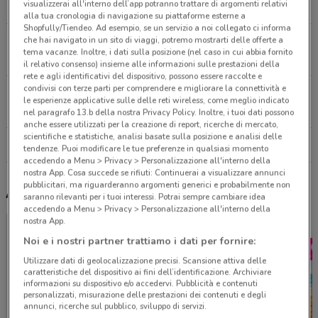
visualizzerai all'interno dell’app potranno trattare di argomenti relativi
7.8 km
alla tua cronologia di navigazione su piattaforme esterne a
Shopfully/Tiendeo. Ad esempio, se un servizio a noi collegato ci informa
che hai navigato in un sito di viaggi, potremo mostrarti delle offerte a
Via Noicattaro Casamassima
tema vacanze. Inoltre, i dati sulla posizione (nel caso in cui abbia fornito
17.6 km
il relativo consenso) insieme alle informazioni sulle prestazioni della
rete e agli identificativi del dispositivo, possono essere raccolte e
condivisi con terze parti per comprendere e migliorare la connettività e
Via Roma, 79 Acquaviva Delle Fonti
le esperienze applicative sulle delle reti wireless, come meglio indicato
25.5 km
nel paragrafo 13.b della nostra Privacy Policy. Inoltre, i tuoi dati possono
anche essere utilizzati per la creazione di report, ricerche di mercato,
scientifiche e statistiche, analisi basate sulla posizione e analisi delle
Tutti i negozi Crystal Nails
tendenze. Puoi modificare le tue preferenze in qualsiasi momento
accedendo a Menu > Privacy > Personalizzazione all'interno della
nostra App. Cosa succede se rifiuti: Continuerai a visualizzare annunci
pubblicitari, ma riguarderanno argomenti generici e probabilmente non
Altri volantini nelle vicinanze
saranno rilevanti per i tuoi interessi. Potrai sempre cambiare idea
accedendo a Menu > Privacy > Personalizzazione all'interno della
nostra App.
Noi e i nostri partner trattiamo i dati per fornire:
Utilizzare dati di geolocalizzazione precisi. Scansione attiva delle
caratteristiche del dispositivo ai fini dell’identificazione. Archiviare
informazioni su dispositivo e/o accedervi. Pubblicità e contenuti
personalizzati, misurazione delle prestazioni dei contenuti e degli
annunci, ricerche sul pubblico, sviluppo di servizi.