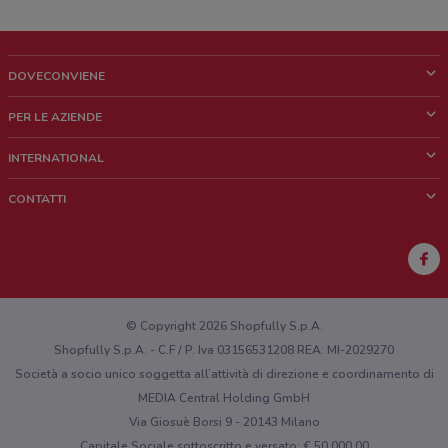
DOVECONVIENE
Cos'è DoveConviene
PER LE AZIENDE
Chi siamo
Cosa facciamo
INTERNATIONAL
News e media
Richieste commerciali e marketing
Brazil
CONTATTI
Lavora con noi
Mexico
Segnalazione punto vendita
France
Segnalazione Volantino
Australia
Hai un malfunzionamento sul web o sull'app?
New Zealand
© Copyright 2026 Shopfully S.p.A.
Shopfully S.p.A. - C.F / P. Iva 03156531208 REA: MI-2029270
Società a socio unico soggetta all’attività di direzione e coordinamento di
MEDIA Central Holding GmbH
Via Giosuè Borsi 9 - 20143 Milano
Capitale Sociale sottoscritto e versato: € 50.000,00