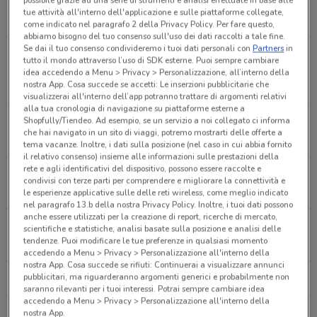
Via Carlo Moretti, 2 Baranzate
tue attività all'interno dell'applicazione e sulle piattaforme collegate,
886 m
CHIUSO
come indicato nel paragrafo 2 della Privacy Policy. Per fare questo,
abbiamo bisogno del tuo consenso sull'uso dei dati raccolti a tale fine.
Se dai il tuo consenso condivideremo i tuoi dati personali con
Partners
in
Viale Cristoforo Colombo, 45 Trezzano Sul
tutto il mondo attraverso l’uso di SDK esterne. Puoi sempre cambiare
Naviglio
idea accedendo a Menu > Privacy > Personalizzazione, all’interno della
nostra App. Cosa succede se accetti: Le inserzioni pubblicitarie che
11.5 km
CHIUSO
visualizzerai all'interno dell’app potranno trattare di argomenti relativi
alla tua cronologia di navigazione su piattaforme esterne a
Shopfully/Tiendeo. Ad esempio, se un servizio a noi collegato ci informa
Via Eduardo De Filippo, 17 Rozzano
che hai navigato in un sito di viaggi, potremo mostrarti delle offerte a
16.2 km
CHIUSO
tema vacanze. Inoltre, i dati sulla posizione (nel caso in cui abbia fornito
il relativo consenso) insieme alle informazioni sulle prestazioni della
rete e agli identificativi del dispositivo, possono essere raccolte e
Viale Giuseppe Borri, 21 Castellanza
condivisi con terze parti per comprendere e migliorare la connettività e
19.8 km
CHIUSO
le esperienze applicative sulle delle reti wireless, come meglio indicato
nel paragrafo 13.b della nostra Privacy Policy. Inoltre, i tuoi dati possono
anche essere utilizzati per la creazione di report, ricerche di mercato,
Via Po, 17 San Giuliano Milanese
scientifiche e statistiche, analisi basate sulla posizione e analisi delle
tendenze. Puoi modificare le tue preferenze in qualsiasi momento
19.8 km
CHIUSO
accedendo a Menu > Privacy > Personalizzazione all'interno della
nostra App. Cosa succede se rifiuti: Continuerai a visualizzare annunci
pubblicitari, ma riguarderanno argomenti generici e probabilmente non
Tutti i negozi Norauto
saranno rilevanti per i tuoi interessi. Potrai sempre cambiare idea
accedendo a Menu > Privacy > Personalizzazione all'interno della
nostra App.