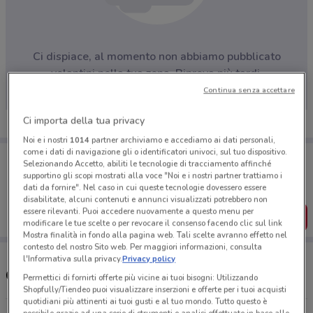
Ci dispiace, al momento non abbiamo pubblicato
volantini nella tua zona. Riprova più tardi.
Continua senza accettare
Ci importa della tua privacy
Noi e i nostri
1014
partner archiviamo e accediamo ai dati personali,
come i dati di navigazione gli o identificatori univoci, sul tuo dispositivo.
Porta DoveConviene sempre con te!
Selezionando Accetto, abiliti le tecnologie di tracciamento affinché
Puoi trovare le migliori offerte dei negozi vicino a te,
supportino gli scopi mostrati alla voce "Noi e i nostri partner trattiamo i
salvarle e creare la tua lista del risparmio, comodamente
dati da fornire". Nel caso in cui queste tecnologie dovessero essere
dal tuo cellulare.
disabilitate, alcuni contenuti e annunci visualizzati potrebbero non
essere rilevanti. Puoi accedere nuovamente a questo menu per
SCARICA L’APP
modificare le tue scelte o per revocare il consenso facendo clic sul link
Mostra finalità in fondo alla pagina web. Tali scelte avranno effetto nel
contesto del nostro Sito web. Per maggiori informazioni, consulta
l'Informativa sulla privacy.
Privacy policy
Centri Norauto nelle vicinanze
Permettici di fornirti offerte più vicine ai tuoi bisogni: Utilizzando
Shopfully/Tiendeo puoi visualizzare inserzioni e offerte per i tuoi acquisti
quotidiani più attinenti ai tuoi gusti e al tuo mondo. Tutto questo è
possibile grazie ad una serie di strumenti e analisi effettuate in base alle