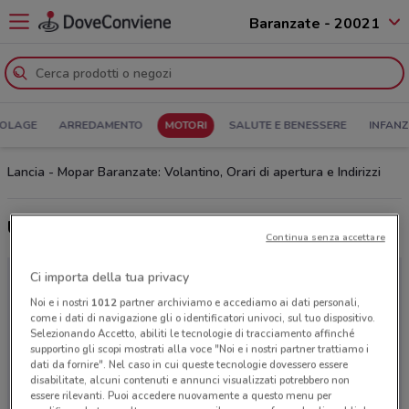
Baranzate - 20021
COLAGE
ARREDAMENTO
MOTORI
SALUTE E BENESSERE
INFANZ
Lancia - Mopar Baranzate: Volantino, Orari di apertura e Indirizzi
Ultime offerte del volantino Lancia - Mopar
Continua senza accettare
Ci importa della tua privacy
Noi e i nostri
1012
partner archiviamo e accediamo ai dati personali,
come i dati di navigazione gli o identificatori univoci, sul tuo dispositivo.
Selezionando Accetto, abiliti le tecnologie di tracciamento affinché
supportino gli scopi mostrati alla voce "Noi e i nostri partner trattiamo i
dati da fornire". Nel caso in cui queste tecnologie dovessero essere
disabilitate, alcuni contenuti e annunci visualizzati potrebbero non
essere rilevanti. Puoi accedere nuovamente a questo menu per