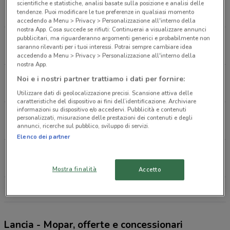
Via G.B. Grassi, 98 Milano
scientifiche e statistiche, analisi basate sulla posizione e analisi delle
tendenze. Puoi modificare le tue preferenze in qualsiasi momento
926 m
CHIUSO
accedendo a Menu > Privacy > Personalizzazione all'interno della
nostra App. Cosa succede se rifiuti: Continuerai a visualizzare annunci
pubblicitari, ma riguarderanno argomenti generici e probabilmente non
Via Della Meccanica, 11 Novate Milanese
saranno rilevanti per i tuoi interessi. Potrai sempre cambiare idea
1.8 km
APERTO
accedendo a Menu > Privacy > Personalizzazione all'interno della
nostra App.
Via Iv Novembre, 92 Bollate
Noi e i nostri partner trattiamo i dati per fornire:
2 km
Utilizzare dati di geolocalizzazione precisi. Scansione attiva delle
caratteristiche del dispositivo ai fini dell’identificazione. Archiviare
informazioni su dispositivo e/o accedervi. Pubblicità e contenuti
Via Ghisalba, 13/5 Ospiate Di Bollate
personalizzati, misurazione delle prestazioni dei contenuti e degli
annunci, ricerche sul pubblico, sviluppo di servizi.
2.2 km
CHIUSO
Elenco dei partner
Via Piave, 33 Pero
2.3 km
APERTO
Mostra finalità
Accetto
Tutti i negozi Lancia - Mopar
Lancia - Mopar, offerte e concessionari