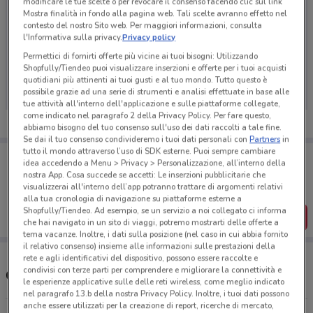
modificare le tue scelte o per revocare il consenso facendo clic sul link
Mostra finalità in fondo alla pagina web. Tali scelte avranno effetto nel
contesto del nostro Sito web. Per maggiori informazioni, consulta
l'Informativa sulla privacy.
Privacy policy
Ci dispiace, al momento non abbiamo pubblicato
Permettici di fornirti offerte più vicine ai tuoi bisogni: Utilizzando
Shopfully/Tiendeo puoi visualizzare inserzioni e offerte per i tuoi acquisti
volantini nella tua zona. Riprova più tardi.
quotidiani più attinenti ai tuoi gusti e al tuo mondo. Tutto questo è
possibile grazie ad una serie di strumenti e analisi effettuate in base alle
tue attività all'interno dell'applicazione e sulle piattaforme collegate,
come indicato nel paragrafo 2 della Privacy Policy. Per fare questo,
abbiamo bisogno del tuo consenso sull'uso dei dati raccolti a tale fine.
Se dai il tuo consenso condivideremo i tuoi dati personali con
Partners
in
tutto il mondo attraverso l’uso di SDK esterne. Puoi sempre cambiare
Porta DoveConviene sempre con te!
idea accedendo a Menu > Privacy > Personalizzazione, all’interno della
Puoi trovare le migliori offerte dei negozi vicino a te,
nostra App. Cosa succede se accetti: Le inserzioni pubblicitarie che
salvarle e creare la tua lista del risparmio, comodamente
visualizzerai all'interno dell’app potranno trattare di argomenti relativi
dal tuo cellulare.
alla tua cronologia di navigazione su piattaforme esterne a
Shopfully/Tiendeo. Ad esempio, se un servizio a noi collegato ci informa
SCARICA L’APP
che hai navigato in un sito di viaggi, potremo mostrarti delle offerte a
tema vacanze. Inoltre, i dati sulla posizione (nel caso in cui abbia fornito
il relativo consenso) insieme alle informazioni sulle prestazioni della
rete e agli identificativi del dispositivo, possono essere raccolte e
condivisi con terze parti per comprendere e migliorare la connettività e
Concessionari Lancia - Mopar nelle vicinanze
le esperienze applicative sulle delle reti wireless, come meglio indicato
nel paragrafo 13.b della nostra Privacy Policy. Inoltre, i tuoi dati possono
anche essere utilizzati per la creazione di report, ricerche di mercato,