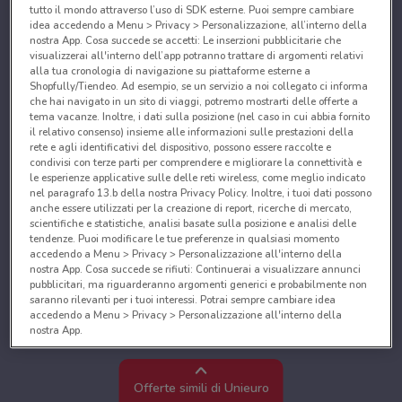
tutto il mondo attraverso l’uso di SDK esterne. Puoi sempre cambiare
idea accedendo a Menu > Privacy > Personalizzazione, all’interno della
nostra App. Cosa succede se accetti: Le inserzioni pubblicitarie che
visualizzerai all'interno dell’app potranno trattare di argomenti relativi
alla tua cronologia di navigazione su piattaforme esterne a
Shopfully/Tiendeo. Ad esempio, se un servizio a noi collegato ci informa
che hai navigato in un sito di viaggi, potremo mostrarti delle offerte a
tema vacanze. Inoltre, i dati sulla posizione (nel caso in cui abbia fornito
il relativo consenso) insieme alle informazioni sulle prestazioni della
rete e agli identificativi del dispositivo, possono essere raccolte e
condivisi con terze parti per comprendere e migliorare la connettività e
le esperienze applicative sulle delle reti wireless, come meglio indicato
nel paragrafo 13.b della nostra Privacy Policy. Inoltre, i tuoi dati possono
anche essere utilizzati per la creazione di report, ricerche di mercato,
scientifiche e statistiche, analisi basate sulla posizione e analisi delle
tendenze. Puoi modificare le tue preferenze in qualsiasi momento
accedendo a Menu > Privacy > Personalizzazione all'interno della
nostra App. Cosa succede se rifiuti: Continuerai a visualizzare annunci
pubblicitari, ma riguarderanno argomenti generici e probabilmente non
saranno rilevanti per i tuoi interessi. Potrai sempre cambiare idea
accedendo a Menu > Privacy > Personalizzazione all'interno della
nostra App.
Noi e i nostri partner trattiamo i dati per fornire:
Utilizzare dati di geolocalizzazione precisi. Scansione attiva delle
Offerte simili di Unieuro
caratteristiche del dispositivo ai fini dell’identificazione. Archiviare