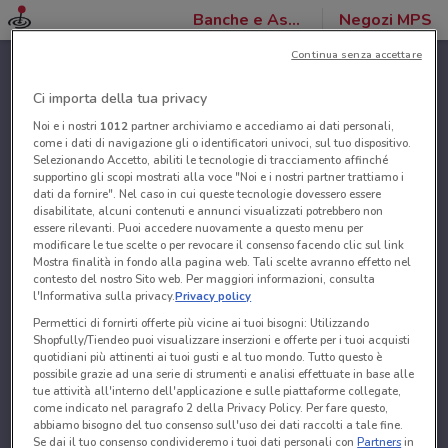
Banche e Assicurazioni
Negozi MPS
Continua senza accettare
Ci importa della tua privacy
Noi e i nostri
1012
partner archiviamo e accediamo ai dati personali,
come i dati di navigazione gli o identificatori univoci, sul tuo dispositivo.
Selezionando Accetto, abiliti le tecnologie di tracciamento affinché
supportino gli scopi mostrati alla voce "Noi e i nostri partner trattiamo i
dati da fornire". Nel caso in cui queste tecnologie dovessero essere
disabilitate, alcuni contenuti e annunci visualizzati potrebbero non
essere rilevanti. Puoi accedere nuovamente a questo menu per
modificare le tue scelte o per revocare il consenso facendo clic sul link
Mostra finalità in fondo alla pagina web. Tali scelte avranno effetto nel
contesto del nostro Sito web. Per maggiori informazioni, consulta
l'Informativa sulla privacy.
Privacy policy
Permettici di fornirti offerte più vicine ai tuoi bisogni: Utilizzando
Shopfully/Tiendeo puoi visualizzare inserzioni e offerte per i tuoi acquisti
quotidiani più attinenti ai tuoi gusti e al tuo mondo. Tutto questo è
possibile grazie ad una serie di strumenti e analisi effettuate in base alle
tue attività all'interno dell'applicazione e sulle piattaforme collegate,
come indicato nel paragrafo 2 della Privacy Policy. Per fare questo,
abbiamo bisogno del tuo consenso sull'uso dei dati raccolti a tale fine.
Se dai il tuo consenso condivideremo i tuoi dati personali con
Partners
in