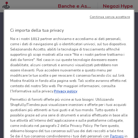
Banche e Assicurazioni
Negozi Hype
Continua senza accettare
Ci importa della tua privacy
Noi e i nostri
1012
partner archiviamo e accediamo ai dati personali,
come i dati di navigazione gli o identificatori univoci, sul tuo dispositivo.
Selezionando Accetto, abiliti le tecnologie di tracciamento affinché
supportino gli scopi mostrati alla voce "Noi e i nostri partner trattiamo i
dati da fornire". Nel caso in cui queste tecnologie dovessero essere
disabilitate, alcuni contenuti e annunci visualizzati potrebbero non
essere rilevanti. Puoi accedere nuovamente a questo menu per
modificare le tue scelte o per revocare il consenso facendo clic sul link
Mostra finalità in fondo alla pagina web. Tali scelte avranno effetto nel
contesto del nostro Sito web. Per maggiori informazioni, consulta
l'Informativa sulla privacy.
Privacy policy
Permettici di fornirti offerte più vicine ai tuoi bisogni: Utilizzando
Shopfully/Tiendeo puoi visualizzare inserzioni e offerte per i tuoi acquisti
quotidiani più attinenti ai tuoi gusti e al tuo mondo. Tutto questo è
possibile grazie ad una serie di strumenti e analisi effettuate in base alle
tue attività all'interno dell'applicazione e sulle piattaforme collegate,
come indicato nel paragrafo 2 della Privacy Policy. Per fare questo,
abbiamo bisogno del tuo consenso sull'uso dei dati raccolti a tale fine.
Se dai il tuo consenso condivideremo i tuoi dati personali con
Partners
in