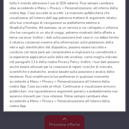
tutto il mondo attraverso l’uso di SDK esterne. Puoi sempre cambiare
idea accedendo a Menu > Privacy > Personalizzazione, all’interno della
nostra App. Cosa succede se accetti: Le inserzioni pubblicitarie che
visualizzerai all'interno dell’app potranno trattare di argomenti relativi
alla tua cronologia di navigazione su piattaforme esterne a
Shopfully/Tiendeo. Ad esempio, se un servizio a noi collegato ci informa
che hai navigato in un sito di viaggi, potremo mostrarti delle offerte a
tema vacanze. Inoltre, i dati sulla posizione (nel caso in cui abbia fornito
il relativo consenso) insieme alle informazioni sulle prestazioni della
rete e agli identificativi del dispositivo, possono essere raccolte e
condivisi con terze parti per comprendere e migliorare la connettività e
le esperienze applicative sulle delle reti wireless, come meglio indicato
nel paragrafo 13.b della nostra Privacy Policy. Inoltre, i tuoi dati possono
anche essere utilizzati per la creazione di report, ricerche di mercato,
scientifiche e statistiche, analisi basate sulla posizione e analisi delle
tendenze. Puoi modificare le tue preferenze in qualsiasi momento
accedendo a Menu > Privacy > Personalizzazione all'interno della
nostra App. Cosa succede se rifiuti: Continuerai a visualizzare annunci
pubblicitari, ma riguarderanno argomenti generici e probabilmente non
saranno rilevanti per i tuoi interessi. Potrai sempre cambiare idea
accedendo a Menu > Privacy > Personalizzazione all'interno della
nostra App.
Noi e i nostri partner trattiamo i dati per fornire:
Utilizzare dati di geolocalizzazione precisi. Scansione attiva delle
Prossima offerta
caratteristiche del dispositivo ai fini dell’identificazione. Archiviare