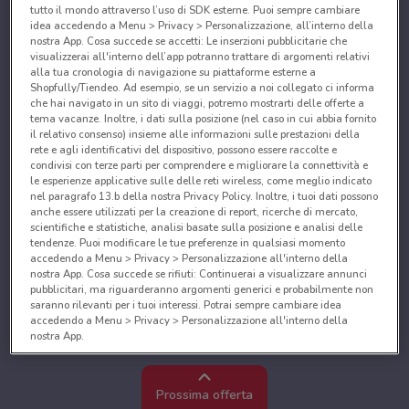
tutto il mondo attraverso l’uso di SDK esterne. Puoi sempre cambiare
idea accedendo a Menu > Privacy > Personalizzazione, all’interno della
nostra App. Cosa succede se accetti: Le inserzioni pubblicitarie che
visualizzerai all'interno dell’app potranno trattare di argomenti relativi
alla tua cronologia di navigazione su piattaforme esterne a
Shopfully/Tiendeo. Ad esempio, se un servizio a noi collegato ci informa
che hai navigato in un sito di viaggi, potremo mostrarti delle offerte a
tema vacanze. Inoltre, i dati sulla posizione (nel caso in cui abbia fornito
il relativo consenso) insieme alle informazioni sulle prestazioni della
rete e agli identificativi del dispositivo, possono essere raccolte e
condivisi con terze parti per comprendere e migliorare la connettività e
le esperienze applicative sulle delle reti wireless, come meglio indicato
nel paragrafo 13.b della nostra Privacy Policy. Inoltre, i tuoi dati possono
anche essere utilizzati per la creazione di report, ricerche di mercato,
scientifiche e statistiche, analisi basate sulla posizione e analisi delle
tendenze. Puoi modificare le tue preferenze in qualsiasi momento
accedendo a Menu > Privacy > Personalizzazione all'interno della
nostra App. Cosa succede se rifiuti: Continuerai a visualizzare annunci
pubblicitari, ma riguarderanno argomenti generici e probabilmente non
saranno rilevanti per i tuoi interessi. Potrai sempre cambiare idea
accedendo a Menu > Privacy > Personalizzazione all'interno della
nostra App.
Noi e i nostri partner trattiamo i dati per fornire:
Utilizzare dati di geolocalizzazione precisi. Scansione attiva delle
Prossima offerta
caratteristiche del dispositivo ai fini dell’identificazione. Archiviare