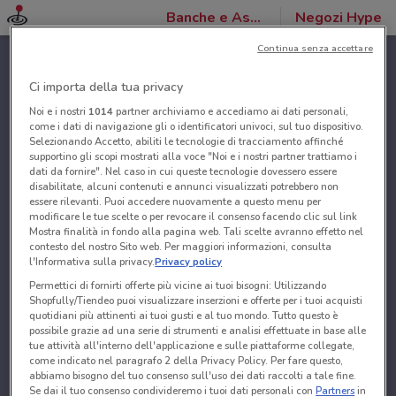
Banche e Assicurazioni
Negozi Hype
Continua senza accettare
Ci importa della tua privacy
Noi e i nostri
1014
partner archiviamo e accediamo ai dati personali,
come i dati di navigazione gli o identificatori univoci, sul tuo dispositivo.
Selezionando Accetto, abiliti le tecnologie di tracciamento affinché
supportino gli scopi mostrati alla voce "Noi e i nostri partner trattiamo i
dati da fornire". Nel caso in cui queste tecnologie dovessero essere
disabilitate, alcuni contenuti e annunci visualizzati potrebbero non
essere rilevanti. Puoi accedere nuovamente a questo menu per
modificare le tue scelte o per revocare il consenso facendo clic sul link
Mostra finalità in fondo alla pagina web. Tali scelte avranno effetto nel
contesto del nostro Sito web. Per maggiori informazioni, consulta
l'Informativa sulla privacy.
Privacy policy
Permettici di fornirti offerte più vicine ai tuoi bisogni: Utilizzando
Shopfully/Tiendeo puoi visualizzare inserzioni e offerte per i tuoi acquisti
quotidiani più attinenti ai tuoi gusti e al tuo mondo. Tutto questo è
possibile grazie ad una serie di strumenti e analisi effettuate in base alle
tue attività all'interno dell'applicazione e sulle piattaforme collegate,
come indicato nel paragrafo 2 della Privacy Policy. Per fare questo,
abbiamo bisogno del tuo consenso sull'uso dei dati raccolti a tale fine.
Se dai il tuo consenso condivideremo i tuoi dati personali con
Partners
in