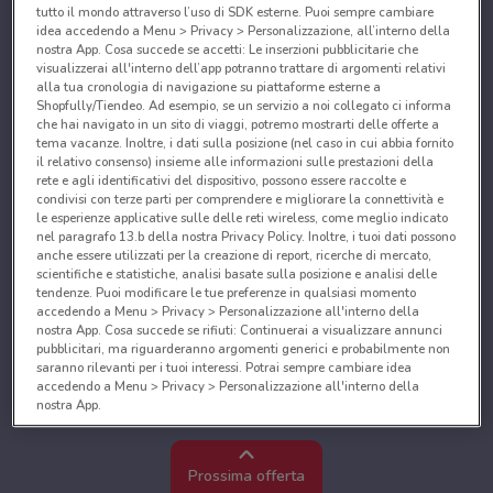
tutto il mondo attraverso l’uso di SDK esterne. Puoi sempre cambiare
idea accedendo a Menu > Privacy > Personalizzazione, all’interno della
nostra App. Cosa succede se accetti: Le inserzioni pubblicitarie che
visualizzerai all'interno dell’app potranno trattare di argomenti relativi
alla tua cronologia di navigazione su piattaforme esterne a
Shopfully/Tiendeo. Ad esempio, se un servizio a noi collegato ci informa
che hai navigato in un sito di viaggi, potremo mostrarti delle offerte a
tema vacanze. Inoltre, i dati sulla posizione (nel caso in cui abbia fornito
il relativo consenso) insieme alle informazioni sulle prestazioni della
rete e agli identificativi del dispositivo, possono essere raccolte e
condivisi con terze parti per comprendere e migliorare la connettività e
le esperienze applicative sulle delle reti wireless, come meglio indicato
nel paragrafo 13.b della nostra Privacy Policy. Inoltre, i tuoi dati possono
anche essere utilizzati per la creazione di report, ricerche di mercato,
scientifiche e statistiche, analisi basate sulla posizione e analisi delle
tendenze. Puoi modificare le tue preferenze in qualsiasi momento
accedendo a Menu > Privacy > Personalizzazione all'interno della
nostra App. Cosa succede se rifiuti: Continuerai a visualizzare annunci
pubblicitari, ma riguarderanno argomenti generici e probabilmente non
saranno rilevanti per i tuoi interessi. Potrai sempre cambiare idea
accedendo a Menu > Privacy > Personalizzazione all'interno della
nostra App.
Noi e i nostri partner trattiamo i dati per fornire:
Utilizzare dati di geolocalizzazione precisi. Scansione attiva delle
Prossima offerta
caratteristiche del dispositivo ai fini dell’identificazione. Archiviare