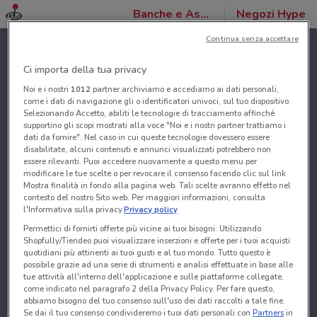
Banche e Assicurazioni
Negozi Hype
Continua senza accettare
Ci importa della tua privacy
Noi e i nostri
1012
partner archiviamo e accediamo ai dati personali,
come i dati di navigazione gli o identificatori univoci, sul tuo dispositivo.
Selezionando Accetto, abiliti le tecnologie di tracciamento affinché
supportino gli scopi mostrati alla voce "Noi e i nostri partner trattiamo i
dati da fornire". Nel caso in cui queste tecnologie dovessero essere
disabilitate, alcuni contenuti e annunci visualizzati potrebbero non
essere rilevanti. Puoi accedere nuovamente a questo menu per
modificare le tue scelte o per revocare il consenso facendo clic sul link
Mostra finalità in fondo alla pagina web. Tali scelte avranno effetto nel
contesto del nostro Sito web. Per maggiori informazioni, consulta
l'Informativa sulla privacy.
Privacy policy
Permettici di fornirti offerte più vicine ai tuoi bisogni: Utilizzando
Shopfully/Tiendeo puoi visualizzare inserzioni e offerte per i tuoi acquisti
quotidiani più attinenti ai tuoi gusti e al tuo mondo. Tutto questo è
possibile grazie ad una serie di strumenti e analisi effettuate in base alle
tue attività all'interno dell'applicazione e sulle piattaforme collegate,
come indicato nel paragrafo 2 della Privacy Policy. Per fare questo,
abbiamo bisogno del tuo consenso sull'uso dei dati raccolti a tale fine.
Se dai il tuo consenso condivideremo i tuoi dati personali con
Partners
in