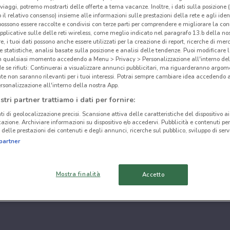
i viaggi, potremo mostrarti delle offerte a tema vacanze. Inoltre, i dati sulla posizione 
o il relativo consenso) insieme alle informazioni sulle prestazioni della rete e agli ident
 possono essere raccolte e condivisi con terze parti per comprendere e migliorare la conn
pplicative sulle delle reti wireless, come meglio indicato nel paragrafo 13.b della no
re, i tuoi dati possono anche essere utilizzati per la creazione di report, ricerche di mer
 e statistiche, analisi basate sulla posizione e analisi delle tendenze. Puoi modificare l
in qualsiasi momento accedendo a Menu > Privacy > Personalizzazione all'interno del
 se rifiuti: Continuerai a visualizzare annunci pubblicitari, ma riguarderanno argome
te non saranno rilevanti per i tuoi interessi. Potrai sempre cambiare idea accedendo
rsonalizzazione all'interno della nostra App.
stri partner trattiamo i dati per fornire:
ti di geolocalizzazione precisi. Scansione attiva delle caratteristiche del dispositivo ai 
icazione. Archiviare informazioni su dispositivo e/o accedervi. Pubblicità e contenuti per
delle prestazioni dei contenuti e degli annunci, ricerche sul pubblico, sviluppo di servi
partner
Mostra finalità
Accetto