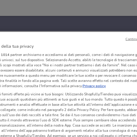
Contin
 della tua privacy
i
1014
partner archiviamo e accediamo ai dati personali, come i dati di navigazione g
ri univoci, sul tuo dispositivo. Selezionando Accetto, abiliti le tecnologie di tracciame
li scopi mostrati alla voce "Noi e i nostri partner trattiamo i dati da fornire". Nel caso 
ovessero essere disabilitate, alcuni contenuti e annunci visualizzati potrebbero non ess
re nuovamente a questo menu per modificare le tue scelte o per revocare il consenso
tra finalità in fondo alla pagina web. Tali scelte avranno effetto nel contesto del nost
 informazioni, consulta l'Informativa sulla privacy.
Privacy policy
i fornirti offerte più vicine ai tuoi bisogni: Utilizzando Shopfully/Tiendeo puoi visualizz
i tuoi acquisti quotidiani più attinenti ai tuoi gusti e al tuo mondo. Tutto questo è possi
 strumenti e analisi effettuate in base alle tue attività all'interno dell'applicazione e 
collegate, come indicato nel paragrafo 2 della Privacy Policy. Per fare questo, abbi
 sull'uso dei dati raccolti a tale fine. Se dai il tuo consenso condivideremo i tuoi dati
tutto il mondo attraverso l’uso di SDK esterne. Puoi sempre cambiare idea accedend
rsonalizzazione, all’interno della nostra App. Cosa succede se accetti: Le inserzioni pu
i all'interno dell’app potranno trattare di argomenti relativi alla tua cronologia di na
esterne a Shopfully/Tiendeo. Ad esempio, se un servizio a noi collegato ci informa ch