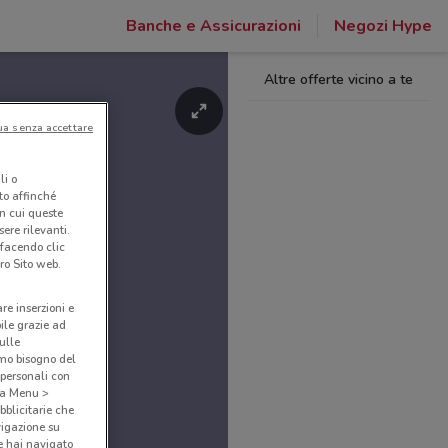
Banche e Assicurazioni
Negozi Hype
Altre offerte vicino a te
ua senza accettare
li o
nto affinché
in cui queste
ere rilevanti.
 facendo clic
ro Sito web.
are inserzioni e
bile grazie ad
sulle
amo bisogno del
 personali con
o a Menu >
bblicitarie che
vigazione su
e hai navigato