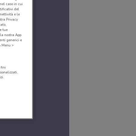
(nel caso in cui
ificativi del
ettività e le
stra Privacy
cato,
e tue
la nostra App.
nti generici e
 a Menu >
fini
sonalizzati,
zi.