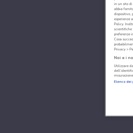
in un sito d
abbia fornit
dispositivo,
esperienze a
Policy. Inolt
scientifiche
preferenze 
Cosa succede
probabilmen
Privacy > Pe
Noi e i no
Utilizzare da
dell’identif
misurazione 
Elenco dei 