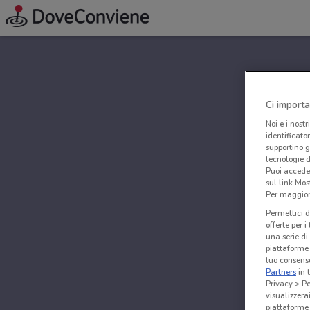
Ci importa
Noi e i nostr
identificato
supportino g
tecnologie d
Puoi accede
sul link Mos
Per maggiori
Permettici d
offerte per 
una serie di
piattaforme 
tuo consenso
Partners
in 
Privacy > Pe
visualizzera
piattaforme 