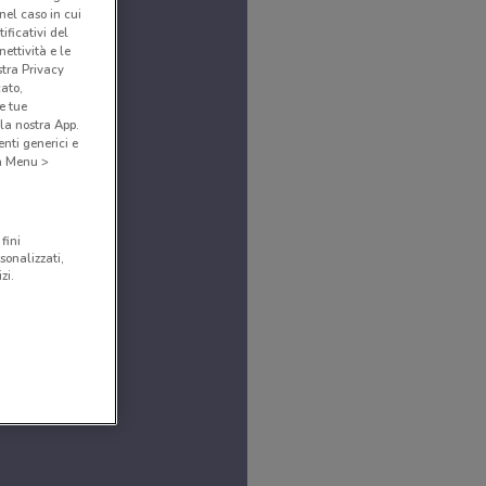
(nel caso in cui
ificativi del
ettività e le
stra Privacy
cato,
e tue
la nostra App.
nti generici e
 a Menu >
fini
sonalizzati,
zi.