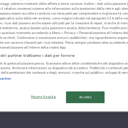
i viaggi, potremo mostrarti delle offerte a tema vacanze. Inoltre, i dati sulla posizione 
o il relativo consenso) insieme alle informazioni sulle prestazioni della rete e agli ident
 possono essere raccolte e condivisi con terze parti per comprendere e migliorare la conn
pplicative sulle delle reti wireless, come meglio indicato nel paragrafo 13.b della no
re, i tuoi dati possono anche essere utilizzati per la creazione di report, ricerche di mer
 e statistiche, analisi basate sulla posizione e analisi delle tendenze. Puoi modificare l
in qualsiasi momento accedendo a Menu > Privacy > Personalizzazione all'interno del
 se rifiuti: Continuerai a visualizzare annunci pubblicitari, ma riguarderanno argome
te non saranno rilevanti per i tuoi interessi. Potrai sempre cambiare idea accedendo
rsonalizzazione all'interno della nostra App.
stri partner trattiamo i dati per fornire:
ti di geolocalizzazione precisi. Scansione attiva delle caratteristiche del dispositivo ai 
icazione. Archiviare informazioni su dispositivo e/o accedervi. Pubblicità e contenuti per
delle prestazioni dei contenuti e degli annunci, ricerche sul pubblico, sviluppo di servi
partner
Mostra finalità
Accetto