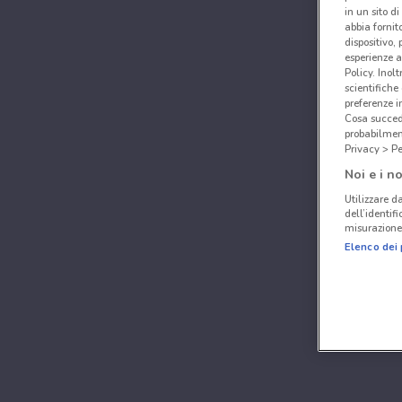
in un sito d
abbia fornit
dispositivo,
esperienze a
Policy. Inolt
scientifiche
preferenze 
Cosa succede
probabilmen
Privacy > Pe
Noi e i no
Utilizzare da
dell’identif
misurazione 
Elenco dei 