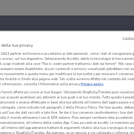
Contin
 della tua privacy
i
1012
partner archiviamo e accediamo ai dati personali, come i dati di navigazione g
ri univoci, sul tuo dispositivo. Selezionando Accetto, abiliti le tecnologie di tracciame
li scopi mostrati alla voce "Noi e i nostri partner trattiamo i dati da fornire". Nel caso 
ovessero essere disabilitate, alcuni contenuti e annunci visualizzati potrebbero non ess
re nuovamente a questo menu per modificare le tue scelte o per revocare il consenso
tra finalità in fondo alla pagina web. Tali scelte avranno effetto nel contesto del nost
 informazioni, consulta l'Informativa sulla privacy.
Privacy policy
i fornirti offerte più vicine ai tuoi bisogni: Utilizzando Shopfully/Tiendeo puoi visualizz
i tuoi acquisti quotidiani più attinenti ai tuoi gusti e al tuo mondo. Tutto questo è possi
 strumenti e analisi effettuate in base alle tue attività all'interno dell'applicazione e 
collegate, come indicato nel paragrafo 2 della Privacy Policy. Per fare questo, abbi
 sull'uso dei dati raccolti a tale fine. Se dai il tuo consenso condivideremo i tuoi dati
tutto il mondo attraverso l’uso di SDK esterne. Puoi sempre cambiare idea accedend
rsonalizzazione, all’interno della nostra App. Cosa succede se accetti: Le inserzioni pu
i all'interno dell’app potranno trattare di argomenti relativi alla tua cronologia di na
esterne a Shopfully/Tiendeo. Ad esempio, se un servizio a noi collegato ci informa ch