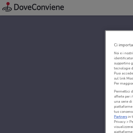
Ci importa
Noi e i nostr
identificato
supportino g
tecnologie d
Puoi accede
sul link Mos
Per maggiori
Permettici d
offerte per 
una serie di
piattaforme 
tuo consenso
Partners
in 
Privacy > Pe
visualizzera
piattaforme 