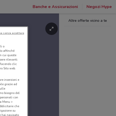
Banche e Assicurazioni
Negozi Hype
Altre offerte vicino a te
ua senza accettare
li o
nto affinché
in cui queste
ere rilevanti.
 facendo clic
ro Sito web.
are inserzioni e
bile grazie ad
sulle
amo bisogno del
 personali con
o a Menu >
bblicitarie che
vigazione su
e hai navigato