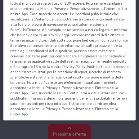
tutto il mondo attraverso l’uso di SDK esterne. Puoi sempre cambiare
idea accedendo a Menu > Privacy > Personalizzazione, all’interno della
nostra App. Cosa succede se accetti: Le inserzioni pubblicitarie che
visualizzerai all'interno dell’app potranno trattare di argomenti relativi
alla tua cronologia di navigazione su piattaforme esterne a
Shopfully/Tiendeo. Ad esempio, se un servizio a noi collegato ci informa
che hai navigato in un sito di viaggi, potremo mostrarti delle offerte a
tema vacanze. Inoltre, i dati sulla posizione (nel caso in cui abbia fornito
il relativo consenso) insieme alle informazioni sulle prestazioni della
rete e agli identificativi del dispositivo, possono essere raccolte e
condivisi con terze parti per comprendere e migliorare la connettività e
le esperienze applicative sulle delle reti wireless, come meglio indicato
nel paragrafo 13.b della nostra Privacy Policy. Inoltre, i tuoi dati possono
anche essere utilizzati per la creazione di report, ricerche di mercato,
scientifiche e statistiche, analisi basate sulla posizione e analisi delle
tendenze. Puoi modificare le tue preferenze in qualsiasi momento
accedendo a Menu > Privacy > Personalizzazione all'interno della
nostra App. Cosa succede se rifiuti: Continuerai a visualizzare annunci
pubblicitari, ma riguarderanno argomenti generici e probabilmente non
saranno rilevanti per i tuoi interessi. Potrai sempre cambiare idea
accedendo a Menu > Privacy > Personalizzazione all'interno della
nostra App.
Noi e i nostri partner trattiamo i dati per fornire:
Utilizzare dati di geolocalizzazione precisi. Scansione attiva delle
Prossima offerta
caratteristiche del dispositivo ai fini dell’identificazione. Archiviare