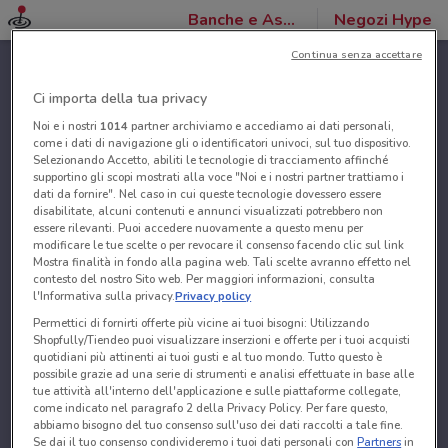
Banche e Assicurazioni
Negozi Hype
Continua senza accettare
Ci importa della tua privacy
Noi e i nostri
1014
partner archiviamo e accediamo ai dati personali,
come i dati di navigazione gli o identificatori univoci, sul tuo dispositivo.
Selezionando Accetto, abiliti le tecnologie di tracciamento affinché
supportino gli scopi mostrati alla voce "Noi e i nostri partner trattiamo i
dati da fornire". Nel caso in cui queste tecnologie dovessero essere
disabilitate, alcuni contenuti e annunci visualizzati potrebbero non
essere rilevanti. Puoi accedere nuovamente a questo menu per
modificare le tue scelte o per revocare il consenso facendo clic sul link
Mostra finalità in fondo alla pagina web. Tali scelte avranno effetto nel
contesto del nostro Sito web. Per maggiori informazioni, consulta
l'Informativa sulla privacy.
Privacy policy
Permettici di fornirti offerte più vicine ai tuoi bisogni: Utilizzando
Shopfully/Tiendeo puoi visualizzare inserzioni e offerte per i tuoi acquisti
quotidiani più attinenti ai tuoi gusti e al tuo mondo. Tutto questo è
possibile grazie ad una serie di strumenti e analisi effettuate in base alle
tue attività all'interno dell'applicazione e sulle piattaforme collegate,
come indicato nel paragrafo 2 della Privacy Policy. Per fare questo,
abbiamo bisogno del tuo consenso sull'uso dei dati raccolti a tale fine.
Se dai il tuo consenso condivideremo i tuoi dati personali con
Partners
in