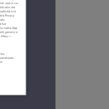
(nel caso in cui
ificativi del
ettività e le
stra Privacy
cato,
e tue
la nostra App.
nti generici e
 a Menu >
fini
sonalizzati,
zi.