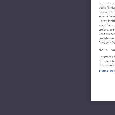
in un sito d
abbia fornit
dispositivo,
esperienze a
Policy. Inolt
scientifiche
preferenze 
Cosa succede
probabilmen
Privacy > Pe
Noi e i no
Utilizzare da
dell’identif
misurazione 
Elenco dei 