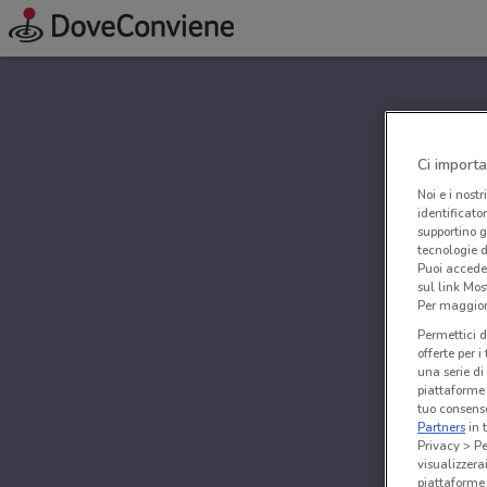
Ci importa
Noi e i nostr
identificato
supportino g
tecnologie d
Puoi accede
sul link Mos
Per maggiori
Permettici d
offerte per 
una serie di
piattaforme 
tuo consenso
Partners
in 
Privacy > Pe
visualizzera
piattaforme 