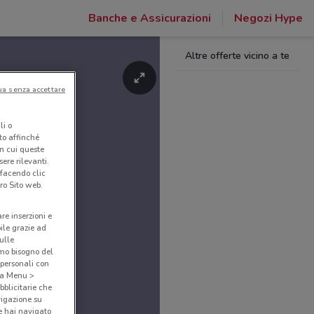
Banche e Assicurazioni
Negozi Hype
Altre offerte vicino a te
ua senza accettare
li o
nto affinché
in cui queste
ere rilevanti.
 facendo clic
ro Sito web.
are inserzioni e
bile grazie ad
sulle
amo bisogno del
 personali con
o a Menu >
bblicitarie che
vigazione su
e hai navigato