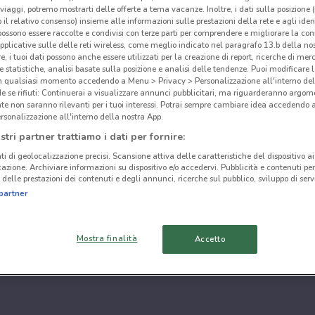
i viaggi, potremo mostrarti delle offerte a tema vacanze. Inoltre, i dati sulla posizione 
o il relativo consenso) insieme alle informazioni sulle prestazioni della rete e agli ident
 possono essere raccolte e condivisi con terze parti per comprendere e migliorare la conn
pplicative sulle delle reti wireless, come meglio indicato nel paragrafo 13.b della no
re, i tuoi dati possono anche essere utilizzati per la creazione di report, ricerche di mer
 e statistiche, analisi basate sulla posizione e analisi delle tendenze. Puoi modificare l
in qualsiasi momento accedendo a Menu > Privacy > Personalizzazione all'interno del
 se rifiuti: Continuerai a visualizzare annunci pubblicitari, ma riguarderanno argome
te non saranno rilevanti per i tuoi interessi. Potrai sempre cambiare idea accedendo
rsonalizzazione all'interno della nostra App.
stri partner trattiamo i dati per fornire:
ti di geolocalizzazione precisi. Scansione attiva delle caratteristiche del dispositivo ai 
icazione. Archiviare informazioni su dispositivo e/o accedervi. Pubblicità e contenuti per
delle prestazioni dei contenuti e degli annunci, ricerche sul pubblico, sviluppo di servi
partner
Mostra finalità
Accetto