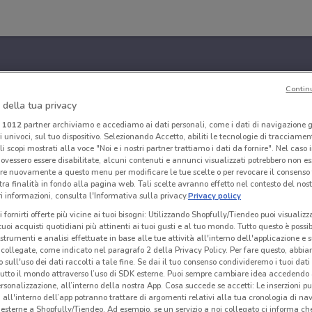
Contin
 della tua privacy
i
1012
partner archiviamo e accediamo ai dati personali, come i dati di navigazione g
ri univoci, sul tuo dispositivo. Selezionando Accetto, abiliti le tecnologie di tracciame
li scopi mostrati alla voce "Noi e i nostri partner trattiamo i dati da fornire". Nel caso 
ovessero essere disabilitate, alcuni contenuti e annunci visualizzati potrebbero non ess
re nuovamente a questo menu per modificare le tue scelte o per revocare il consenso
tra finalità in fondo alla pagina web. Tali scelte avranno effetto nel contesto del nost
 informazioni, consulta l'Informativa sulla privacy.
Privacy policy
i fornirti offerte più vicine ai tuoi bisogni: Utilizzando Shopfully/Tiendeo puoi visualizz
i tuoi acquisti quotidiani più attinenti ai tuoi gusti e al tuo mondo. Tutto questo è possi
 strumenti e analisi effettuate in base alle tue attività all'interno dell'applicazione e 
collegate, come indicato nel paragrafo 2 della Privacy Policy. Per fare questo, abbi
 sull'uso dei dati raccolti a tale fine. Se dai il tuo consenso condivideremo i tuoi dati
tutto il mondo attraverso l’uso di SDK esterne. Puoi sempre cambiare idea accedend
rsonalizzazione, all’interno della nostra App. Cosa succede se accetti: Le inserzioni pu
i all'interno dell’app potranno trattare di argomenti relativi alla tua cronologia di na
esterne a Shopfully/Tiendeo. Ad esempio, se un servizio a noi collegato ci informa ch