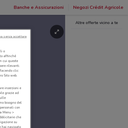
Banche e Assicurazioni
Negozi Crédit Agricole
Altre offerte vicino a te
ua senza accettare
li o
nto affinché
in cui queste
ere rilevanti.
 facendo clic
ro Sito web.
are inserzioni e
bile grazie ad
sulle
amo bisogno del
 personali con
o a Menu >
bblicitarie che
vigazione su
e hai navigato