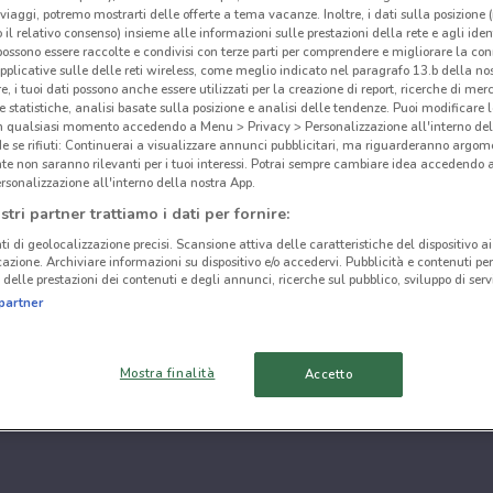
i viaggi, potremo mostrarti delle offerte a tema vacanze. Inoltre, i dati sulla posizione 
o il relativo consenso) insieme alle informazioni sulle prestazioni della rete e agli ident
 possono essere raccolte e condivisi con terze parti per comprendere e migliorare la conn
pplicative sulle delle reti wireless, come meglio indicato nel paragrafo 13.b della no
re, i tuoi dati possono anche essere utilizzati per la creazione di report, ricerche di mer
 e statistiche, analisi basate sulla posizione e analisi delle tendenze. Puoi modificare l
in qualsiasi momento accedendo a Menu > Privacy > Personalizzazione all'interno del
 se rifiuti: Continuerai a visualizzare annunci pubblicitari, ma riguarderanno argome
te non saranno rilevanti per i tuoi interessi. Potrai sempre cambiare idea accedendo
rsonalizzazione all'interno della nostra App.
stri partner trattiamo i dati per fornire:
ti di geolocalizzazione precisi. Scansione attiva delle caratteristiche del dispositivo ai 
icazione. Archiviare informazioni su dispositivo e/o accedervi. Pubblicità e contenuti per
delle prestazioni dei contenuti e degli annunci, ricerche sul pubblico, sviluppo di servi
partner
Mostra finalità
Accetto