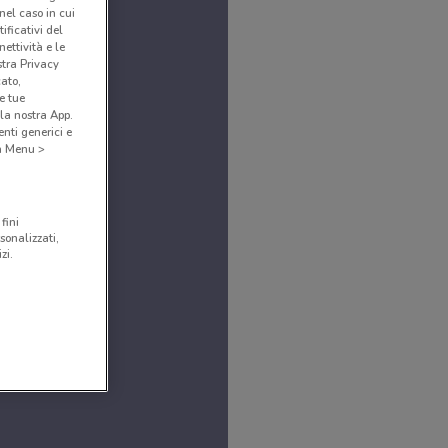
(nel caso in cui
ificativi del
ettività e le
stra Privacy
cato,
e tue
la nostra App.
nti generici e
 a Menu >
fini
sonalizzati,
zi.