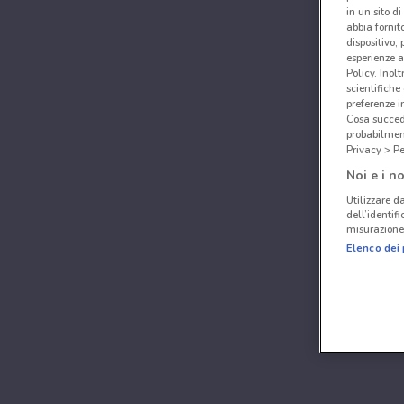
in un sito d
abbia fornit
dispositivo,
esperienze a
Policy. Inolt
scientifiche
preferenze 
Cosa succede
probabilmen
Privacy > Pe
Noi e i no
Utilizzare da
dell’identif
misurazione 
Elenco dei 