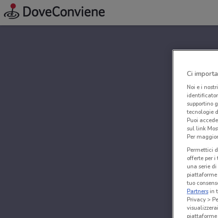
Ci importa
Noi e i nostr
identificato
supportino g
tecnologie d
Puoi accede
sul link Mos
Per maggiori
Permettici d
offerte per 
una serie di
piattaforme 
tuo consenso
Partners
in 
Privacy > Pe
visualizzera
piattaforme 