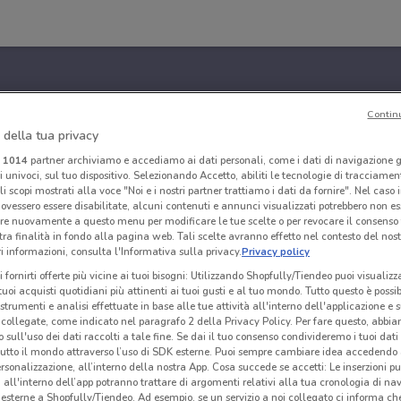
Contin
 della tua privacy
i
1014
partner archiviamo e accediamo ai dati personali, come i dati di navigazione g
ri univoci, sul tuo dispositivo. Selezionando Accetto, abiliti le tecnologie di tracciame
li scopi mostrati alla voce "Noi e i nostri partner trattiamo i dati da fornire". Nel caso 
ovessero essere disabilitate, alcuni contenuti e annunci visualizzati potrebbero non ess
re nuovamente a questo menu per modificare le tue scelte o per revocare il consenso
tra finalità in fondo alla pagina web. Tali scelte avranno effetto nel contesto del nost
 informazioni, consulta l'Informativa sulla privacy.
Privacy policy
i fornirti offerte più vicine ai tuoi bisogni: Utilizzando Shopfully/Tiendeo puoi visualizz
i tuoi acquisti quotidiani più attinenti ai tuoi gusti e al tuo mondo. Tutto questo è possi
 strumenti e analisi effettuate in base alle tue attività all'interno dell'applicazione e 
collegate, come indicato nel paragrafo 2 della Privacy Policy. Per fare questo, abbi
 sull'uso dei dati raccolti a tale fine. Se dai il tuo consenso condivideremo i tuoi dati
tutto il mondo attraverso l’uso di SDK esterne. Puoi sempre cambiare idea accedend
rsonalizzazione, all’interno della nostra App. Cosa succede se accetti: Le inserzioni pu
i all'interno dell’app potranno trattare di argomenti relativi alla tua cronologia di na
esterne a Shopfully/Tiendeo. Ad esempio, se un servizio a noi collegato ci informa ch