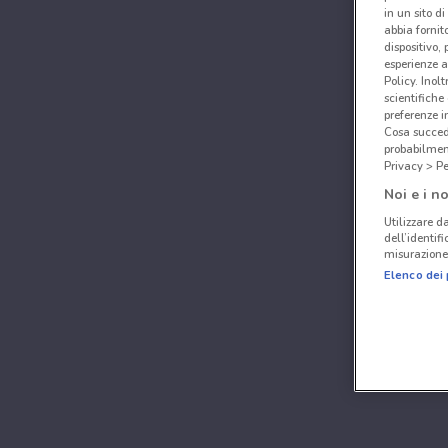
in un sito d
abbia fornit
dispositivo,
esperienze a
Policy. Inolt
scientifiche
preferenze 
Cosa succede
probabilmen
Privacy > Pe
Noi e i no
Utilizzare da
dell’identif
misurazione 
Elenco dei 