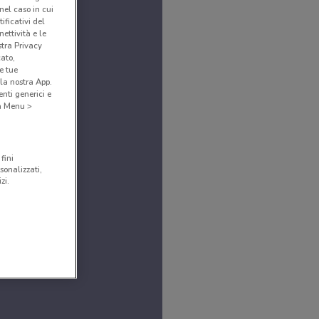
(nel caso in cui
ificativi del
ettività e le
stra Privacy
cato,
e tue
la nostra App.
nti generici e
 a Menu >
fini
sonalizzati,
zi.