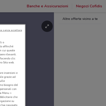
Banche e Assicurazioni
Negozi Cofidis
Altre offerte vicino a te
ua senza accettare
li o
nto affinché
in cui queste
ere rilevanti.
 facendo clic
ro Sito web.
are inserzioni e
bile grazie ad
sulle
amo bisogno del
 personali con
o a Menu >
bblicitarie che
vigazione su
e hai navigato