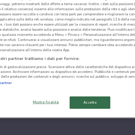
i viaggi, potremo mostrarti delle offerte a tema vacanze. Inoltre, i dati sulla posizione 
o il relativo consenso) insieme alle informazioni sulle prestazioni della rete e agli ident
 possono essere raccolte e condivisi con terze parti per comprendere e migliorare la conn
pplicative sulle delle reti wireless, come meglio indicato nel paragrafo 13.b della no
re, i tuoi dati possono anche essere utilizzati per la creazione di report, ricerche di mer
 e statistiche, analisi basate sulla posizione e analisi delle tendenze. Puoi modificare l
in qualsiasi momento accedendo a Menu > Privacy > Personalizzazione all'interno del
 se rifiuti: Continuerai a visualizzare annunci pubblicitari, ma riguarderanno argome
te non saranno rilevanti per i tuoi interessi. Potrai sempre cambiare idea accedendo
rsonalizzazione all'interno della nostra App.
stri partner trattiamo i dati per fornire:
ti di geolocalizzazione precisi. Scansione attiva delle caratteristiche del dispositivo ai 
icazione. Archiviare informazioni su dispositivo e/o accedervi. Pubblicità e contenuti per
delle prestazioni dei contenuti e degli annunci, ricerche sul pubblico, sviluppo di servi
partner
Mostra finalità
Accetto