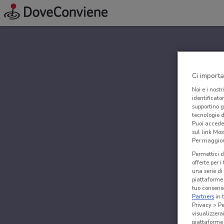
Ci importa
Noi e i nostr
identificato
supportino g
tecnologie d
Puoi accede
sul link Mos
Per maggiori
Permettici d
offerte per 
una serie di
piattaforme 
tuo consenso
Partners
in 
Privacy > Pe
visualizzera
piattaforme 