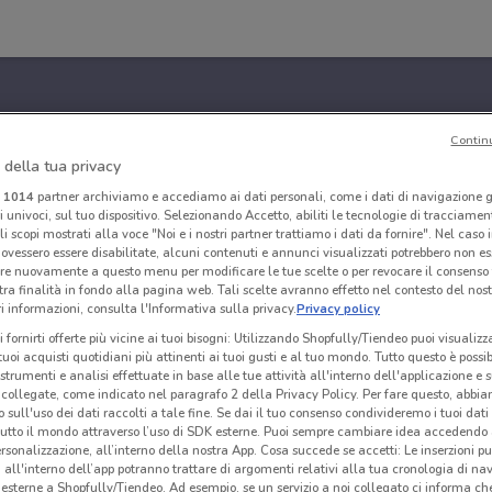
Contin
 della tua privacy
i
1014
partner archiviamo e accediamo ai dati personali, come i dati di navigazione g
ri univoci, sul tuo dispositivo. Selezionando Accetto, abiliti le tecnologie di tracciame
li scopi mostrati alla voce "Noi e i nostri partner trattiamo i dati da fornire". Nel caso 
ovessero essere disabilitate, alcuni contenuti e annunci visualizzati potrebbero non ess
re nuovamente a questo menu per modificare le tue scelte o per revocare il consenso
tra finalità in fondo alla pagina web. Tali scelte avranno effetto nel contesto del nost
 informazioni, consulta l'Informativa sulla privacy.
Privacy policy
i fornirti offerte più vicine ai tuoi bisogni: Utilizzando Shopfully/Tiendeo puoi visualizz
i tuoi acquisti quotidiani più attinenti ai tuoi gusti e al tuo mondo. Tutto questo è possi
 strumenti e analisi effettuate in base alle tue attività all'interno dell'applicazione e 
collegate, come indicato nel paragrafo 2 della Privacy Policy. Per fare questo, abbi
 sull'uso dei dati raccolti a tale fine. Se dai il tuo consenso condivideremo i tuoi dati
tutto il mondo attraverso l’uso di SDK esterne. Puoi sempre cambiare idea accedend
rsonalizzazione, all’interno della nostra App. Cosa succede se accetti: Le inserzioni pu
i all'interno dell’app potranno trattare di argomenti relativi alla tua cronologia di na
esterne a Shopfully/Tiendeo. Ad esempio, se un servizio a noi collegato ci informa ch