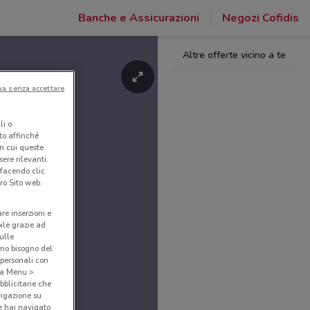
Banche e Assicurazioni
Negozi Cofidis
Altre offerte vicino a te
ua senza accettare
li o
nto affinché
in cui queste
ere rilevanti.
 facendo clic
ro Sito web.
are inserzioni e
bile grazie ad
sulle
amo bisogno del
 personali con
o a Menu >
bblicitarie che
vigazione su
e hai navigato