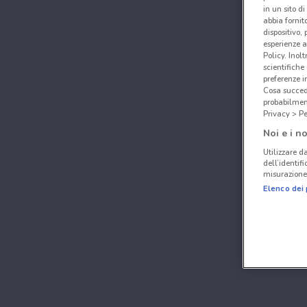
in un sito d
abbia fornit
dispositivo,
esperienze a
Policy. Inolt
scientifiche
preferenze 
Cosa succede
probabilmen
Privacy > Pe
Noi e i no
Utilizzare da
dell’identif
misurazione 
Elenco dei 