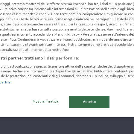
i viaggi, potremo mostrarti delle offerte a tema vacanze. Inoltre, i dati sulla posizione 
o il relativo consenso) insieme alle informazioni sulle prestazioni della rete e agli ident
 possono essere raccolte e condivisi con terze parti per comprendere e migliorare la conn
pplicative sulle delle reti wireless, come meglio indicato nel paragrafo 13.b della no
re, i tuoi dati possono anche essere utilizzati per la creazione di report, ricerche di mer
 e statistiche, analisi basate sulla posizione e analisi delle tendenze. Puoi modificare l
in qualsiasi momento accedendo a Menu > Privacy > Personalizzazione all'interno del
 se rifiuti: Continuerai a visualizzare annunci pubblicitari, ma riguarderanno argome
te non saranno rilevanti per i tuoi interessi. Potrai sempre cambiare idea accedendo
rsonalizzazione all'interno della nostra App.
stri partner trattiamo i dati per fornire:
ti di geolocalizzazione precisi. Scansione attiva delle caratteristiche del dispositivo ai 
icazione. Archiviare informazioni su dispositivo e/o accedervi. Pubblicità e contenuti per
delle prestazioni dei contenuti e degli annunci, ricerche sul pubblico, sviluppo di servi
partner
Mostra finalità
Accetto