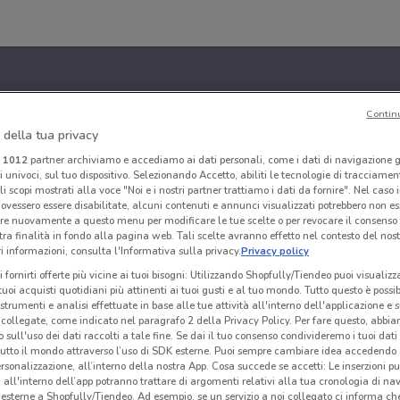
Contin
 della tua privacy
i
1012
partner archiviamo e accediamo ai dati personali, come i dati di navigazione g
ri univoci, sul tuo dispositivo. Selezionando Accetto, abiliti le tecnologie di tracciame
li scopi mostrati alla voce "Noi e i nostri partner trattiamo i dati da fornire". Nel caso 
ovessero essere disabilitate, alcuni contenuti e annunci visualizzati potrebbero non ess
re nuovamente a questo menu per modificare le tue scelte o per revocare il consenso
tra finalità in fondo alla pagina web. Tali scelte avranno effetto nel contesto del nost
 informazioni, consulta l'Informativa sulla privacy.
Privacy policy
i fornirti offerte più vicine ai tuoi bisogni: Utilizzando Shopfully/Tiendeo puoi visualizz
i tuoi acquisti quotidiani più attinenti ai tuoi gusti e al tuo mondo. Tutto questo è possi
 strumenti e analisi effettuate in base alle tue attività all'interno dell'applicazione e 
collegate, come indicato nel paragrafo 2 della Privacy Policy. Per fare questo, abbi
 sull'uso dei dati raccolti a tale fine. Se dai il tuo consenso condivideremo i tuoi dati
tutto il mondo attraverso l’uso di SDK esterne. Puoi sempre cambiare idea accedend
rsonalizzazione, all’interno della nostra App. Cosa succede se accetti: Le inserzioni pu
i all'interno dell’app potranno trattare di argomenti relativi alla tua cronologia di na
esterne a Shopfully/Tiendeo. Ad esempio, se un servizio a noi collegato ci informa ch