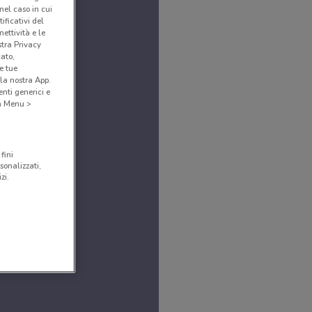
(nel caso in cui
ificativi del
ettività e le
stra Privacy
cato,
e tue
la nostra App.
nti generici e
 a Menu >
fini
sonalizzati,
zi.