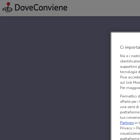
Ci importa
Noi e i nostr
identificato
supportino g
tecnologie d
Puoi accede
sul link Mos
Per maggiori
Permettici d
offerte per 
una serie di
piattaforme 
tuo consenso
Partners
in 
Privacy > Pe
visualizzera
piattaforme 