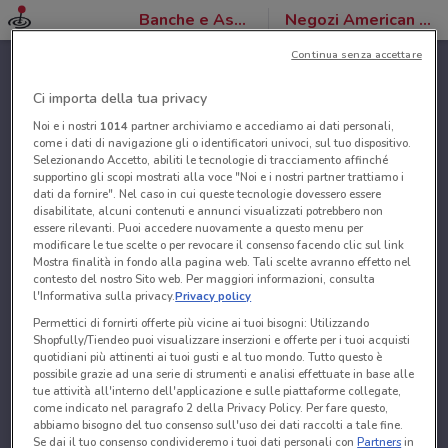
Banche e Assicurazioni
Negozi American Express
Continua senza accettare
Ci importa della tua privacy
Noi e i nostri
1014
partner archiviamo e accediamo ai dati personali,
come i dati di navigazione gli o identificatori univoci, sul tuo dispositivo.
Selezionando Accetto, abiliti le tecnologie di tracciamento affinché
supportino gli scopi mostrati alla voce "Noi e i nostri partner trattiamo i
dati da fornire". Nel caso in cui queste tecnologie dovessero essere
disabilitate, alcuni contenuti e annunci visualizzati potrebbero non
essere rilevanti. Puoi accedere nuovamente a questo menu per
modificare le tue scelte o per revocare il consenso facendo clic sul link
Mostra finalità in fondo alla pagina web. Tali scelte avranno effetto nel
contesto del nostro Sito web. Per maggiori informazioni, consulta
l'Informativa sulla privacy.
Privacy policy
Permettici di fornirti offerte più vicine ai tuoi bisogni: Utilizzando
Shopfully/Tiendeo puoi visualizzare inserzioni e offerte per i tuoi acquisti
quotidiani più attinenti ai tuoi gusti e al tuo mondo. Tutto questo è
possibile grazie ad una serie di strumenti e analisi effettuate in base alle
tue attività all'interno dell'applicazione e sulle piattaforme collegate,
come indicato nel paragrafo 2 della Privacy Policy. Per fare questo,
abbiamo bisogno del tuo consenso sull'uso dei dati raccolti a tale fine.
Se dai il tuo consenso condivideremo i tuoi dati personali con
Partners
in