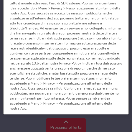
tutto il mondo attraverso l’uso di SDK esterne. Puoi sempre cambiare
idea accedendo a Menu > Privacy > Personalizzazione, all’interno della
nostra App. Cosa succede se accetti: Le inserzioni pubblicitarie che
visualizzerai all'interno dell’app potranno trattare di argomenti relativi
alla tua cronologia di navigazione su piattaforme esterne a
Shopfully/Tiendeo. Ad esempio, se un servizio a noi collegato ci informa
che hai navigato in un sito di viaggi, potremo mostrarti delle offerte a
tema vacanze. Inoltre, i dati sulla posizione (nel caso in cui abbia fornito
il relativo consenso) insieme alle informazioni sulle prestazioni della
rete e agli identificativi del dispositivo, possono essere raccolte e
condivisi con terze parti per comprendere e migliorare la connettività e
le esperienze applicative sulle delle reti wireless, come meglio indicato
nel paragrafo 13.b della nostra Privacy Policy. Inoltre, i tuoi dati possono
anche essere utilizzati per la creazione di report, ricerche di mercato,
scientifiche e statistiche, analisi basate sulla posizione e analisi delle
tendenze. Puoi modificare le tue preferenze in qualsiasi momento
accedendo a Menu > Privacy > Personalizzazione all'interno della
nostra App. Cosa succede se rifiuti: Continuerai a visualizzare annunci
pubblicitari, ma riguarderanno argomenti generici e probabilmente non
saranno rilevanti per i tuoi interessi. Potrai sempre cambiare idea
accedendo a Menu > Privacy > Personalizzazione all'interno della
nostra App.
Noi e i nostri partner trattiamo i dati per fornire:
Utilizzare dati di geolocalizzazione precisi. Scansione attiva delle
Prossima offerta
caratteristiche del dispositivo ai fini dell’identificazione. Archiviare