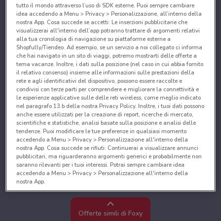
tutto il mondo attraverso l’uso di SDK esterne. Puoi sempre cambiare
idea accedendo a Menu > Privacy > Personalizzazione, all’interno della
nostra App. Cosa succede se accetti: Le inserzioni pubblicitarie che
visualizzerai all'interno dell’app potranno trattare di argomenti relativi
alla tua cronologia di navigazione su piattaforme esterne a
Shopfully/Tiendeo. Ad esempio, se un servizio a noi collegato ci informa
che hai navigato in un sito di viaggi, potremo mostrarti delle offerte a
tema vacanze. Inoltre, i dati sulla posizione (nel caso in cui abbia fornito
il relativo consenso) insieme alle informazioni sulle prestazioni della
rete e agli identificativi del dispositivo, possono essere raccolte e
condivisi con terze parti per comprendere e migliorare la connettività e
le esperienze applicative sulle delle reti wireless, come meglio indicato
nel paragrafo 13.b della nostra Privacy Policy. Inoltre, i tuoi dati possono
anche essere utilizzati per la creazione di report, ricerche di mercato,
scientifiche e statistiche, analisi basate sulla posizione e analisi delle
tendenze. Puoi modificare le tue preferenze in qualsiasi momento
accedendo a Menu > Privacy > Personalizzazione all'interno della
nostra App. Cosa succede se rifiuti: Continuerai a visualizzare annunci
pubblicitari, ma riguarderanno argomenti generici e probabilmente non
saranno rilevanti per i tuoi interessi. Potrai sempre cambiare idea
accedendo a Menu > Privacy > Personalizzazione all'interno della
nostra App.
Noi e i nostri partner trattiamo i dati per fornire:
Utilizzare dati di geolocalizzazione precisi. Scansione attiva delle
Offerte simili di Foxy
caratteristiche del dispositivo ai fini dell’identificazione. Archiviare