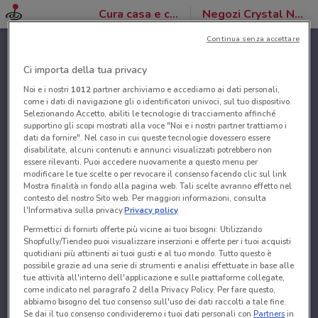
Cura casa e corpo
Negozi Crystal Nails
Continua senza accettare
Ci importa della tua privacy
Noi e i nostri
1012
partner archiviamo e accediamo ai dati personali,
come i dati di navigazione gli o identificatori univoci, sul tuo dispositivo.
Selezionando Accetto, abiliti le tecnologie di tracciamento affinché
supportino gli scopi mostrati alla voce "Noi e i nostri partner trattiamo i
dati da fornire". Nel caso in cui queste tecnologie dovessero essere
disabilitate, alcuni contenuti e annunci visualizzati potrebbero non
essere rilevanti. Puoi accedere nuovamente a questo menu per
modificare le tue scelte o per revocare il consenso facendo clic sul link
Mostra finalità in fondo alla pagina web. Tali scelte avranno effetto nel
contesto del nostro Sito web. Per maggiori informazioni, consulta
l'Informativa sulla privacy.
Privacy policy
Permettici di fornirti offerte più vicine ai tuoi bisogni: Utilizzando
Shopfully/Tiendeo puoi visualizzare inserzioni e offerte per i tuoi acquisti
quotidiani più attinenti ai tuoi gusti e al tuo mondo. Tutto questo è
possibile grazie ad una serie di strumenti e analisi effettuate in base alle
tue attività all'interno dell'applicazione e sulle piattaforme collegate,
come indicato nel paragrafo 2 della Privacy Policy. Per fare questo,
abbiamo bisogno del tuo consenso sull'uso dei dati raccolti a tale fine.
Se dai il tuo consenso condivideremo i tuoi dati personali con
Partners
in