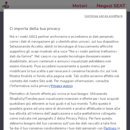
Motori
Negozi SEAT
Continua senza accettare
Ci importa della tua privacy
Noi e i nostri
1012
partner archiviamo e accediamo ai dati personali,
come i dati di navigazione gli o identificatori univoci, sul tuo dispositivo.
Selezionando Accetto, abiliti le tecnologie di tracciamento affinché
supportino gli scopi mostrati alla voce "Noi e i nostri partner trattiamo i
dati da fornire". Nel caso in cui queste tecnologie dovessero essere
disabilitate, alcuni contenuti e annunci visualizzati potrebbero non
essere rilevanti. Puoi accedere nuovamente a questo menu per
modificare le tue scelte o per revocare il consenso facendo clic sul link
Mostra finalità in fondo alla pagina web. Tali scelte avranno effetto nel
contesto del nostro Sito web. Per maggiori informazioni, consulta
l'Informativa sulla privacy.
Privacy policy
Permettici di fornirti offerte più vicine ai tuoi bisogni: Utilizzando
Shopfully/Tiendeo puoi visualizzare inserzioni e offerte per i tuoi acquisti
quotidiani più attinenti ai tuoi gusti e al tuo mondo. Tutto questo è
possibile grazie ad una serie di strumenti e analisi effettuate in base alle
tue attività all'interno dell'applicazione e sulle piattaforme collegate,
come indicato nel paragrafo 2 della Privacy Policy. Per fare questo,
abbiamo bisogno del tuo consenso sull'uso dei dati raccolti a tale fine.
Se dai il tuo consenso condivideremo i tuoi dati personali con
Partners
in