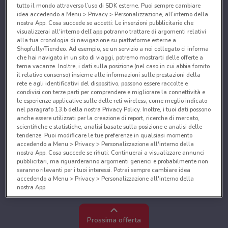
tutto il mondo attraverso l’uso di SDK esterne. Puoi sempre cambiare
idea accedendo a Menu > Privacy > Personalizzazione, all’interno della
nostra App. Cosa succede se accetti: Le inserzioni pubblicitarie che
visualizzerai all'interno dell’app potranno trattare di argomenti relativi
alla tua cronologia di navigazione su piattaforme esterne a
Shopfully/Tiendeo. Ad esempio, se un servizio a noi collegato ci informa
che hai navigato in un sito di viaggi, potremo mostrarti delle offerte a
tema vacanze. Inoltre, i dati sulla posizione (nel caso in cui abbia fornito
il relativo consenso) insieme alle informazioni sulle prestazioni della
rete e agli identificativi del dispositivo, possono essere raccolte e
condivisi con terze parti per comprendere e migliorare la connettività e
le esperienze applicative sulle delle reti wireless, come meglio indicato
nel paragrafo 13.b della nostra Privacy Policy. Inoltre, i tuoi dati possono
anche essere utilizzati per la creazione di report, ricerche di mercato,
scientifiche e statistiche, analisi basate sulla posizione e analisi delle
tendenze. Puoi modificare le tue preferenze in qualsiasi momento
accedendo a Menu > Privacy > Personalizzazione all'interno della
nostra App. Cosa succede se rifiuti: Continuerai a visualizzare annunci
pubblicitari, ma riguarderanno argomenti generici e probabilmente non
saranno rilevanti per i tuoi interessi. Potrai sempre cambiare idea
accedendo a Menu > Privacy > Personalizzazione all'interno della
nostra App.
Noi e i nostri partner trattiamo i dati per fornire:
Utilizzare dati di geolocalizzazione precisi. Scansione attiva delle
Prossima offerta
caratteristiche del dispositivo ai fini dell’identificazione. Archiviare