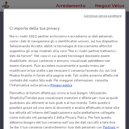
Arredamento
Negozi Velux
Continua senza accettare
Ci importa della tua privacy
Noi e i nostri
1012
partner archiviamo e accediamo ai dati personali,
come i dati di navigazione gli o identificatori univoci, sul tuo dispositivo.
Selezionando Accetto, abiliti le tecnologie di tracciamento affinché
supportino gli scopi mostrati alla voce "Noi e i nostri partner trattiamo i
dati da fornire". Nel caso in cui queste tecnologie dovessero essere
disabilitate, alcuni contenuti e annunci visualizzati potrebbero non
essere rilevanti. Puoi accedere nuovamente a questo menu per
modificare le tue scelte o per revocare il consenso facendo clic sul link
Mostra finalità in fondo alla pagina web. Tali scelte avranno effetto nel
contesto del nostro Sito web. Per maggiori informazioni, consulta
l'Informativa sulla privacy.
Privacy policy
Permettici di fornirti offerte più vicine ai tuoi bisogni: Utilizzando
Shopfully/Tiendeo puoi visualizzare inserzioni e offerte per i tuoi acquisti
quotidiani più attinenti ai tuoi gusti e al tuo mondo. Tutto questo è
possibile grazie ad una serie di strumenti e analisi effettuate in base alle
tue attività all'interno dell'applicazione e sulle piattaforme collegate,
come indicato nel paragrafo 2 della Privacy Policy. Per fare questo,
abbiamo bisogno del tuo consenso sull'uso dei dati raccolti a tale fine.
Se dai il tuo consenso condivideremo i tuoi dati personali con
Partners
in