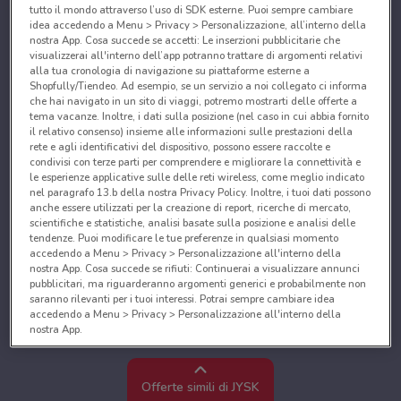
tutto il mondo attraverso l’uso di SDK esterne. Puoi sempre cambiare
idea accedendo a Menu > Privacy > Personalizzazione, all’interno della
nostra App. Cosa succede se accetti: Le inserzioni pubblicitarie che
visualizzerai all'interno dell’app potranno trattare di argomenti relativi
alla tua cronologia di navigazione su piattaforme esterne a
Shopfully/Tiendeo. Ad esempio, se un servizio a noi collegato ci informa
che hai navigato in un sito di viaggi, potremo mostrarti delle offerte a
tema vacanze. Inoltre, i dati sulla posizione (nel caso in cui abbia fornito
il relativo consenso) insieme alle informazioni sulle prestazioni della
rete e agli identificativi del dispositivo, possono essere raccolte e
condivisi con terze parti per comprendere e migliorare la connettività e
le esperienze applicative sulle delle reti wireless, come meglio indicato
nel paragrafo 13.b della nostra Privacy Policy. Inoltre, i tuoi dati possono
anche essere utilizzati per la creazione di report, ricerche di mercato,
scientifiche e statistiche, analisi basate sulla posizione e analisi delle
tendenze. Puoi modificare le tue preferenze in qualsiasi momento
accedendo a Menu > Privacy > Personalizzazione all'interno della
nostra App. Cosa succede se rifiuti: Continuerai a visualizzare annunci
pubblicitari, ma riguarderanno argomenti generici e probabilmente non
saranno rilevanti per i tuoi interessi. Potrai sempre cambiare idea
accedendo a Menu > Privacy > Personalizzazione all'interno della
nostra App.
Noi e i nostri partner trattiamo i dati per fornire:
Utilizzare dati di geolocalizzazione precisi. Scansione attiva delle
Offerte simili di JYSK
caratteristiche del dispositivo ai fini dell’identificazione. Archiviare