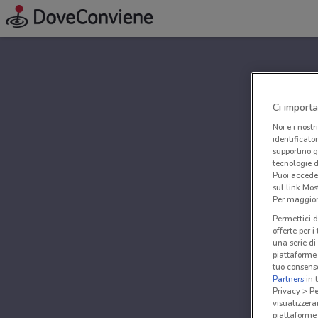
Ci importa
Noi e i nostr
identificato
supportino g
tecnologie d
Puoi accede
sul link Mos
Per maggiori
Permettici d
offerte per 
una serie di
piattaforme 
tuo consenso
Partners
in 
Privacy > Pe
visualizzera
piattaforme 