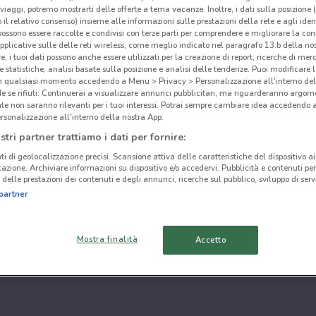
i viaggi, potremo mostrarti delle offerte a tema vacanze. Inoltre, i dati sulla posizione 
o il relativo consenso) insieme alle informazioni sulle prestazioni della rete e agli ident
 possono essere raccolte e condivisi con terze parti per comprendere e migliorare la conn
pplicative sulle delle reti wireless, come meglio indicato nel paragrafo 13.b della no
re, i tuoi dati possono anche essere utilizzati per la creazione di report, ricerche di mer
 e statistiche, analisi basate sulla posizione e analisi delle tendenze. Puoi modificare l
in qualsiasi momento accedendo a Menu > Privacy > Personalizzazione all'interno del
 se rifiuti: Continuerai a visualizzare annunci pubblicitari, ma riguarderanno argome
te non saranno rilevanti per i tuoi interessi. Potrai sempre cambiare idea accedendo
rsonalizzazione all'interno della nostra App.
stri partner trattiamo i dati per fornire:
ti di geolocalizzazione precisi. Scansione attiva delle caratteristiche del dispositivo ai 
icazione. Archiviare informazioni su dispositivo e/o accedervi. Pubblicità e contenuti per
delle prestazioni dei contenuti e degli annunci, ricerche sul pubblico, sviluppo di servi
partner
Mostra finalità
Accetto