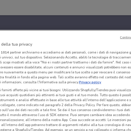
Contin
 della tua privacy
i
1014
partner archiviamo e accediamo ai dati personali, come i dati di navigazione g
ri univoci, sul tuo dispositivo. Selezionando Accetto, abiliti le tecnologie di tracciame
li scopi mostrati alla voce "Noi e i nostri partner trattiamo i dati da fornire". Nel caso 
ovessero essere disabilitate, alcuni contenuti e annunci visualizzati potrebbero non ess
re nuovamente a questo menu per modificare le tue scelte o per revocare il consenso
tra finalità in fondo alla pagina web. Tali scelte avranno effetto nel contesto del nost
 informazioni, consulta l'Informativa sulla privacy.
Privacy policy
i fornirti offerte più vicine ai tuoi bisogni: Utilizzando Shopfully/Tiendeo puoi visualizz
i tuoi acquisti quotidiani più attinenti ai tuoi gusti e al tuo mondo. Tutto questo è possi
 strumenti e analisi effettuate in base alle tue attività all'interno dell'applicazione e 
collegate, come indicato nel paragrafo 2 della Privacy Policy. Per fare questo, abbi
 sull'uso dei dati raccolti a tale fine. Se dai il tuo consenso condivideremo i tuoi dati
tutto il mondo attraverso l’uso di SDK esterne. Puoi sempre cambiare idea accedend
rsonalizzazione, all’interno della nostra App. Cosa succede se accetti: Le inserzioni pu
i all'interno dell’app potranno trattare di argomenti relativi alla tua cronologia di na
esterne a Shopfully/Tiendeo. Ad esempio, se un servizio a noi collegato ci informa ch