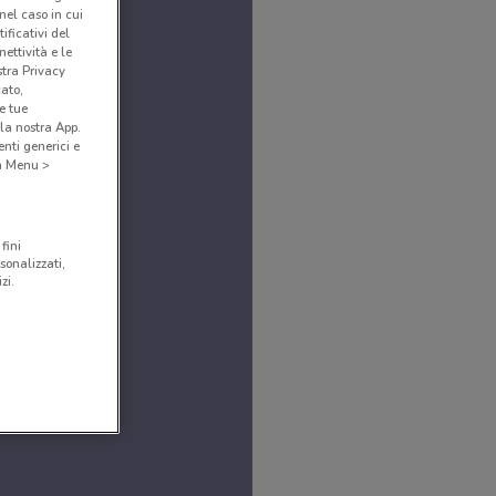
(nel caso in cui
ificativi del
ettività e le
stra Privacy
cato,
e tue
la nostra App.
nti generici e
 a Menu >
fini
sonalizzati,
zi.