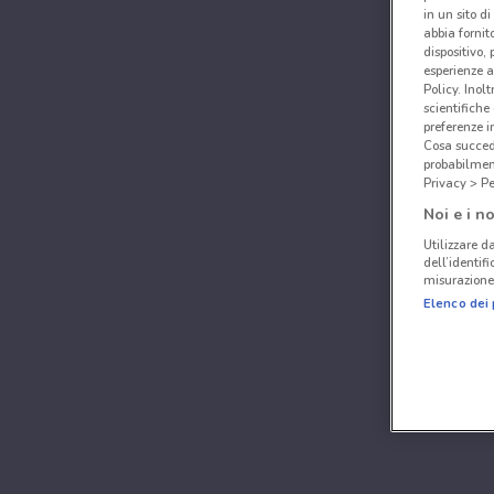
in un sito d
abbia fornit
dispositivo,
esperienze a
Policy. Inolt
scientifiche
preferenze 
Cosa succede
probabilmen
Privacy > Pe
Noi e i no
Utilizzare da
dell’identif
misurazione 
Elenco dei 