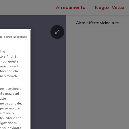
Arredamento
Negozi Velux
Altre offerte vicino a te
ua senza accettare
li o
nto affinché
in cui queste
ere rilevanti.
 facendo clic
ro Sito web.
are inserzioni e
bile grazie ad
sulle
amo bisogno del
 personali con
o a Menu >
bblicitarie che
vigazione su
e hai navigato