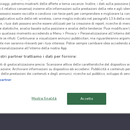
i viaggi, potremo mostrarti delle offerte a tema vacanze. Inoltre, i dati sulla posizione 
o il relativo consenso) insieme alle informazioni sulle prestazioni della rete e agli ident
 possono essere raccolte e condivisi con terze parti per comprendere e migliorare la conn
pplicative sulle delle reti wireless, come meglio indicato nel paragrafo 13.b della no
re, i tuoi dati possono anche essere utilizzati per la creazione di report, ricerche di mer
 e statistiche, analisi basate sulla posizione e analisi delle tendenze. Puoi modificare l
in qualsiasi momento accedendo a Menu > Privacy > Personalizzazione all'interno del
 se rifiuti: Continuerai a visualizzare annunci pubblicitari, ma riguarderanno argome
te non saranno rilevanti per i tuoi interessi. Potrai sempre cambiare idea accedendo
rsonalizzazione all'interno della nostra App.
stri partner trattiamo i dati per fornire:
ti di geolocalizzazione precisi. Scansione attiva delle caratteristiche del dispositivo ai 
icazione. Archiviare informazioni su dispositivo e/o accedervi. Pubblicità e contenuti per
delle prestazioni dei contenuti e degli annunci, ricerche sul pubblico, sviluppo di servi
partner
Mostra finalità
Accetto