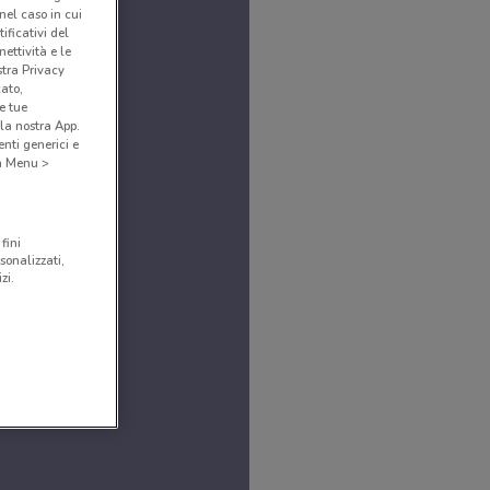
(nel caso in cui
ificativi del
ettività e le
stra Privacy
cato,
e tue
la nostra App.
nti generici e
 a Menu >
fini
sonalizzati,
zi.