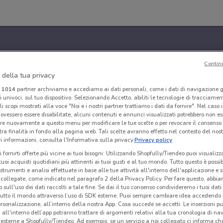
Contin
 della tua privacy
i
1014
partner archiviamo e accediamo ai dati personali, come i dati di navigazione g
ri univoci, sul tuo dispositivo. Selezionando Accetto, abiliti le tecnologie di tracciame
li scopi mostrati alla voce "Noi e i nostri partner trattiamo i dati da fornire". Nel caso 
ovessero essere disabilitate, alcuni contenuti e annunci visualizzati potrebbero non ess
re nuovamente a questo menu per modificare le tue scelte o per revocare il consenso
tra finalità in fondo alla pagina web. Tali scelte avranno effetto nel contesto del nost
 informazioni, consulta l'Informativa sulla privacy.
Privacy policy
i fornirti offerte più vicine ai tuoi bisogni: Utilizzando Shopfully/Tiendeo puoi visualizz
i tuoi acquisti quotidiani più attinenti ai tuoi gusti e al tuo mondo. Tutto questo è possi
 strumenti e analisi effettuate in base alle tue attività all'interno dell'applicazione e 
collegate, come indicato nel paragrafo 2 della Privacy Policy. Per fare questo, abbi
 sull'uso dei dati raccolti a tale fine. Se dai il tuo consenso condivideremo i tuoi dati
tutto il mondo attraverso l’uso di SDK esterne. Puoi sempre cambiare idea accedend
rsonalizzazione, all’interno della nostra App. Cosa succede se accetti: Le inserzioni pu
i all'interno dell’app potranno trattare di argomenti relativi alla tua cronologia di na
esterne a Shopfully/Tiendeo. Ad esempio, se un servizio a noi collegato ci informa ch