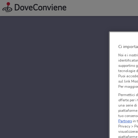
Ci importa
Noi e i nostr
identificato
supportino g
tecnologie d
Puoi accede
sul link Mos
Per maggiori
Permettici d
offerte per 
una serie di
piattaforme 
tuo consenso
Partners
in 
Privacy > Pe
visualizzera
piattaforme 