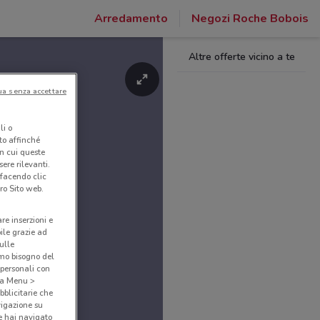
Arredamento
Negozi Roche Bobois
Altre offerte vicino a te
ua senza accettare
li o
nto affinché
in cui queste
ere rilevanti.
 facendo clic
ro Sito web.
are inserzioni e
bile grazie ad
sulle
amo bisogno del
 personali con
o a Menu >
bblicitarie che
vigazione su
e hai navigato