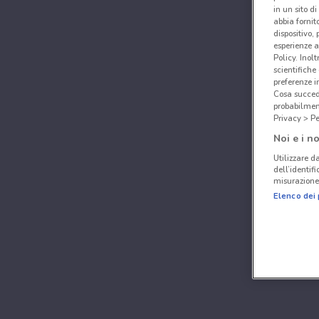
in un sito d
abbia fornit
dispositivo,
esperienze a
Policy. Inolt
scientifiche
preferenze 
Cosa succede
probabilmen
Privacy > Pe
Noi e i no
Utilizzare da
dell’identif
misurazione 
Elenco dei 