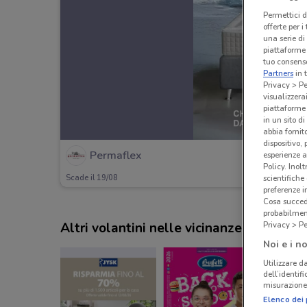
Permettici d
offerte per 
una serie di
piattaforme 
tuo consenso
Partners
in 
Privacy > Pe
visualizzera
piattaforme 
in un sito d
abbia fornit
dispositivo,
Permaflex
esperienze a
Policy. Inolt
Scade il 19/08
scientifiche
preferenze 
Cosa succede
probabilmen
Altri volantini nelle vicinanze
Privacy > Pe
Noi e i no
Utilizzare da
dell’identif
misurazione 
Elenco dei 