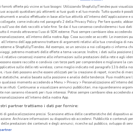
i fornirti offerte più vicine ai tuoi bisogni: Utilizzando Shopfully/Tiendeo puoi visualizz
i tuoi acquisti quotidiani più attinenti ai tuoi gusti e al tuo mondo. Tutto questo è possi
 strumenti e analisi effettuate in base alle tue attività all'interno dell'applicazione e 
collegate, come indicato nel paragrafo 2 della Privacy Policy. Per fare questo, abbi
 sull'uso dei dati raccolti a tale fine. Se dai il tuo consenso condivideremo i tuoi dati
tutto il mondo attraverso l’uso di SDK esterne. Puoi sempre cambiare idea accedend
rsonalizzazione, all’interno della nostra App. Cosa succede se accetti: Le inserzioni pu
i all'interno dell’app potranno trattare di argomenti relativi alla tua cronologia di na
esterne a Shopfully/Tiendeo. Ad esempio, se un servizio a noi collegato ci informa ch
i viaggi, potremo mostrarti delle offerte a tema vacanze. Inoltre, i dati sulla posizione 
o il relativo consenso) insieme alle informazioni sulle prestazioni della rete e agli ident
 possono essere raccolte e condivisi con terze parti per comprendere e migliorare la conn
pplicative sulle delle reti wireless, come meglio indicato nel paragrafo 13.b della no
re, i tuoi dati possono anche essere utilizzati per la creazione di report, ricerche di mer
1.5 km
 e statistiche, analisi basate sulla posizione e analisi delle tendenze. Puoi modificare l
in qualsiasi momento accedendo a Menu > Privacy > Personalizzazione all'interno del
 se rifiuti: Continuerai a visualizzare annunci pubblicitari, ma riguarderanno argome
te non saranno rilevanti per i tuoi interessi. Potrai sempre cambiare idea accedendo
Per
rsonalizzazione all'interno della nostra App.
stri partner trattiamo i dati per fornire:
ti di geolocalizzazione precisi. Scansione attiva delle caratteristiche del dispositivo ai 
Perm
icazione. Archiviare informazioni su dispositivo e/o accedervi. Pubblicità e contenuti per
tranq
delle prestazioni dei contenuti e degli annunci, ricerche sul pubblico, sviluppo di servi
Perma
partner