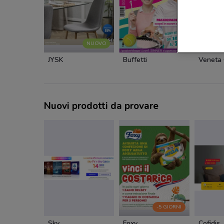
NUOVO
JYSK
Buffetti
Veneta 
Nuovi prodotti da provare
-5 GIORNI
Sky
Foxy
Cofidis