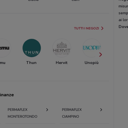
misur
semp
ai lo
Dov
TUTTI I NEGOZI
Emu
Thun
Hervit
Unopiù
Kasano
cinanze
PERMAFLEX
PERMAFLEX
MONTEROTONDO
CIAMPINO