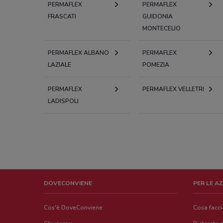
PERMAFLEX
PERMAFLEX
FRASCATI
GUIDONIA
MONTECELIO
PERMAFLEX ALBANO
PERMAFLEX
LAZIALE
POMEZIA
PERMAFLEX
PERMAFLEX VELLETRI
LADISPOLI
DOVECONVIENE
PER LE A
Cos'è DoveConviene
Cosa facc