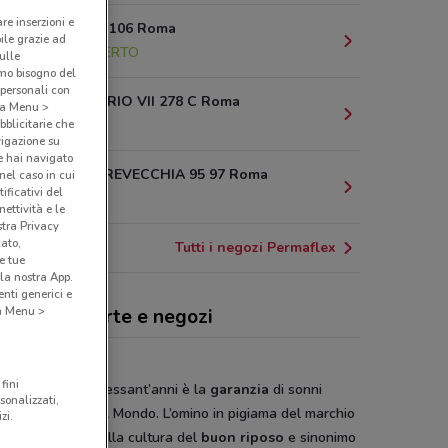
are inserzioni e
Via Candia, 106 Roma
bile grazie ad
2.8 km
APERTO
sulle
amo bisogno del
 personali con
VIA GREGORIO VII 278 C Roma
o a Menu >
4.3 km
bblicitarie che
vigazione su
e hai navigato
VIA DI TORREVECCHIA 95 97 Roma
(nel caso in cui
ificativi del
4.4 km
ettività e le
stra Privacy
cato,
Tutti i negozi Permaflex
e tue
la nostra App.
nti generici e
 a Menu >
maflex, offerte e negozi
fini
aflex
da più di sessant’anni è la
garanzia
di sonni
sonalizzati,
uilli in Italia e nel Mondo. L’omino in pigiama del marchio
zi.
flex è l’icona della cultura del
buon
riposo
e sinonimo