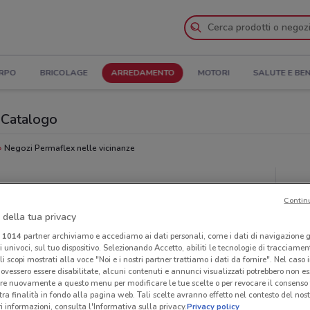
ORPO
BRICOLAGE
ARREDAMENTO
MOTORI
SALUTE E BE
l Catalogo
Negozi Permaflex nelle vicinanze
Neg
Contin
 della tua privacy
i
1014
partner archiviamo e accediamo ai dati personali, come i dati di navigazione g
ri univoci, sul tuo dispositivo. Selezionando Accetto, abiliti le tecnologie di tracciame
li scopi mostrati alla voce "Noi e i nostri partner trattiamo i dati da fornire". Nel caso 
ovessero essere disabilitate, alcuni contenuti e annunci visualizzati potrebbero non ess
re nuovamente a questo menu per modificare le tue scelte o per revocare il consenso
tra finalità in fondo alla pagina web. Tali scelte avranno effetto nel contesto del nost
 informazioni, consulta l'Informativa sulla privacy.
Privacy policy