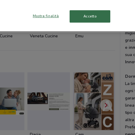
di un
Mostra finalità
Accetto
Trad
Sin d
migli
Cucine
Veneta Cucine
Emu
Thun
grazi
e
in
sua c
Inno
Dorm
La li
ogni 
gara
linea
tipo 
altra
Prefe
nego
Dacia
Cam
Cam