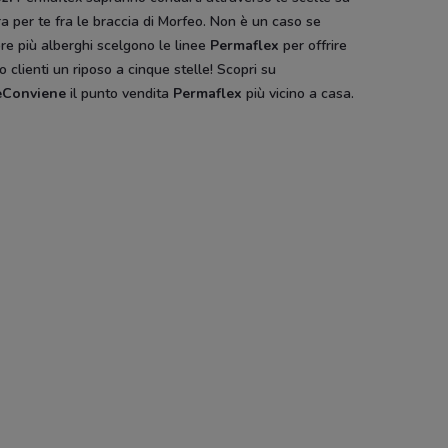
a per te fra le braccia di Morfeo. Non è un caso se
re più alberghi scelgono le linee
Permaflex
per offrire
ro clienti un riposo a cinque stelle! Scopri su
eConviene
il punto vendita
Permaflex
più vicino a casa.
va
Satur
Tempur
Chateau d'Ax
Fattorini
materassi
Design