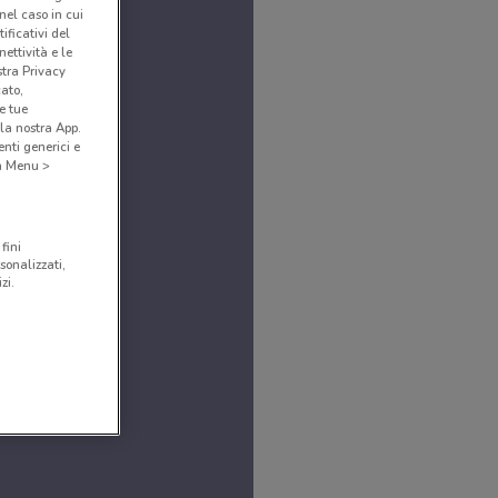
(nel caso in cui
ificativi del
ettività e le
stra Privacy
cato,
e tue
la nostra App.
nti generici e
 a Menu >
fini
sonalizzati,
zi.