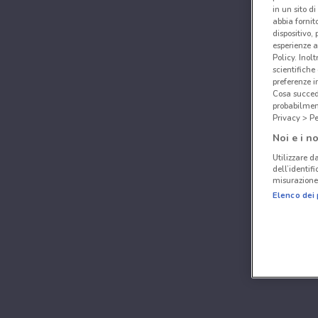
in un sito d
abbia fornit
dispositivo,
esperienze a
Policy. Inolt
scientifiche
preferenze 
Cosa succede
probabilmen
Privacy > Pe
Noi e i no
Utilizzare da
dell’identif
misurazione 
Elenco dei 