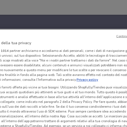
Contin
 della tua privacy
i
1014
partner archiviamo e accediamo ai dati personali, come i dati di navigazione g
ri univoci, sul tuo dispositivo. Selezionando Accetto, abiliti le tecnologie di tracciame
li scopi mostrati alla voce "Noi e i nostri partner trattiamo i dati da fornire". Nel caso 
ovessero essere disabilitate, alcuni contenuti e annunci visualizzati potrebbero non ess
re nuovamente a questo menu per modificare le tue scelte o per revocare il consenso
tra finalità in fondo alla pagina web. Tali scelte avranno effetto nel contesto del nost
 informazioni, consulta l'Informativa sulla privacy.
Privacy policy
i fornirti offerte più vicine ai tuoi bisogni: Utilizzando Shopfully/Tiendeo puoi visualizz
i tuoi acquisti quotidiani più attinenti ai tuoi gusti e al tuo mondo. Tutto questo è possi
 strumenti e analisi effettuate in base alle tue attività all'interno dell'applicazione e 
collegate, come indicato nel paragrafo 2 della Privacy Policy. Per fare questo, abbi
 sull'uso dei dati raccolti a tale fine. Se dai il tuo consenso condivideremo i tuoi dati
tutto il mondo attraverso l’uso di SDK esterne. Puoi sempre cambiare idea accedend
rsonalizzazione, all’interno della nostra App. Cosa succede se accetti: Le inserzioni pu
i all'interno dell’app potranno trattare di argomenti relativi alla tua cronologia di na
esterne a Shopfully/Tiendeo. Ad esempio, se un servizio a noi collegato ci informa ch