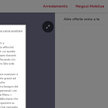
Arredamento
Negozi Mobilya
Altre offerte vicino a te
ua senza accettare
li o
nto affinché
in cui queste
ere rilevanti.
 facendo clic
ro Sito web.
are inserzioni e
bile grazie ad
sulle
amo bisogno del
 personali con
o a Menu >
bblicitarie che
vigazione su
e hai navigato