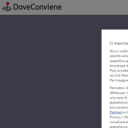
Ci importa
Noi e i nostr
identificato
supportino g
tecnologie d
Puoi accede
sul link Mos
Per maggiori
Permettici d
offerte per 
una serie di
piattaforme 
tuo consenso
Partners
in 
Privacy > Pe
visualizzera
piattaforme 