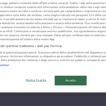
i viaggi, potremo mostrarti delle offerte a tema vacanze. Inoltre, i dati sulla posizione 
o il relativo consenso) insieme alle informazioni sulle prestazioni della rete e agli ident
 possono essere raccolte e condivisi con terze parti per comprendere e migliorare la conn
pplicative sulle delle reti wireless, come meglio indicato nel paragrafo 13.b della no
re, i tuoi dati possono anche essere utilizzati per la creazione di report, ricerche di mer
 e statistiche, analisi basate sulla posizione e analisi delle tendenze. Puoi modificare l
in qualsiasi momento accedendo a Menu > Privacy > Personalizzazione all'interno del
 se rifiuti: Continuerai a visualizzare annunci pubblicitari, ma riguarderanno argome
te non saranno rilevanti per i tuoi interessi. Potrai sempre cambiare idea accedendo
rsonalizzazione all'interno della nostra App.
stri partner trattiamo i dati per fornire:
ti di geolocalizzazione precisi. Scansione attiva delle caratteristiche del dispositivo ai 
icazione. Archiviare informazioni su dispositivo e/o accedervi. Pubblicità e contenuti per
delle prestazioni dei contenuti e degli annunci, ricerche sul pubblico, sviluppo di servi
partner
Mostra finalità
Accetto