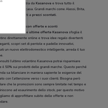
zi.
ello specchio? Entra da
Kasanova
e trova tutto il
sario per la tua casa. Grandi marchi come Alessi, Brita,
tti e Foppapedretti a
prezzi scontati
.
ntino Kasanova con offerte e sconti
i alla ricerca delle
ultime offerte Kasanova
sfoglia il
tino direttamente online e trova idee regalo divertenti
eganti, scopri set di pentole e padelle innovativi,
ati un nuovo elettrodomestico intelligente, arreda il tuo
ne.
nsulti l’ultimo volantino Kasanova potrai risparmiare
 il 50% sui prodotti delle grandi marche. Questo perché
enda sa bilanciare in maniera sapiente le esigenze del
to con l’attenzione verso i suoi clienti. Bisogna però
dare che le promozioni sono sempre limitate nel tempo e
iniscono ad esaurimento dello stock, per questo motivo
gliamo di approfittare subito delle offerte e non
ndare.