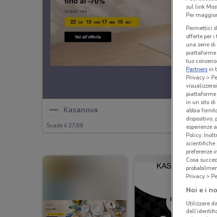
sul link Mos
Per maggiori
Permettici d
offerte per 
una serie di
piattaforme 
tuo consenso
Partners
in 
Privacy > Pe
visualizzera
piattaforme 
in un sito d
Kasanova
abbia fornit
dispositivo,
Scade il 27/08
esperienze a
Policy. Inolt
scientifiche
preferenze 
Cosa succede
probabilmen
Privacy > Pe
Noi e i no
Utilizzare da
dell’identif