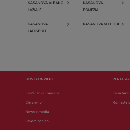
KASANOVA ALBANO
KASANOVA
LAZIALE
POMEZIA
KASANOVA
KASANOVA VELLETRI
LADISPOLI
DOVECONVIENE
PER LE A
Cos'è DoveConviene
Cosa facc
Chi siamo
Richieste 
News e media
Lavora con noi