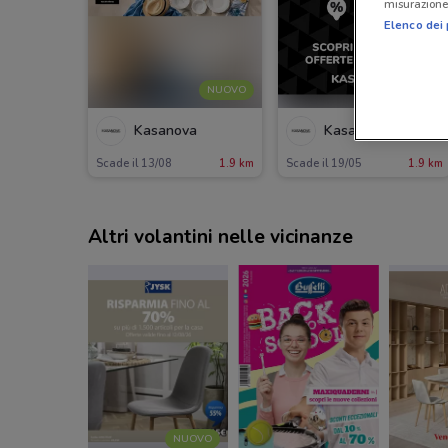
misurazione 
Elenco dei 
NUOVO
Kasanova
Kasanova
Scade il 13/08
1.9 km
Scade il 19/05
1.9 km
Altri volantini nelle vicinanze
NUOVO