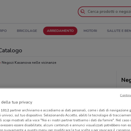
ORPO
BRICOLAGE
ARREDAMENTO
MOTORI
SALUTE E BE
 Catalogo
Negozi Kasanova nelle vicinanze
Neg
Contin
 della tua privacy
i
1012
partner archiviamo e accediamo ai dati personali, come i dati di navigazione g
ri univoci, sul tuo dispositivo. Selezionando Accetto, abiliti le tecnologie di tracciame
li scopi mostrati alla voce "Noi e i nostri partner trattiamo i dati da fornire". Nel caso 
ovessero essere disabilitate, alcuni contenuti e annunci visualizzati potrebbero non ess
re nuovamente a questo menu per modificare le tue scelte o per revocare il consenso