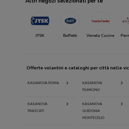
Altri negozi selezionati per te
JYSK
Buffetti
Veneta Cucine
Per
Offerte volantini e cataloghi per città nelle vi
KASANOVA ROMA
KASANOVA
FIUMICINO
KASANOVA
KASANOVA
FRASCATI
GUIDONIA
MONTECELIO