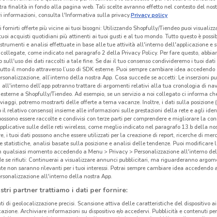
tra finalità in fondo alla pagina web. Tali scelte avranno effetto nel contesto del nost
 informazioni, consulta l'Informativa sulla privacy.
Privacy policy
i fornirti offerte più vicine ai tuoi bisogni: Utilizzando Shopfully/Tiendeo puoi visualizz
i tuoi acquisti quotidiani più attinenti ai tuoi gusti e al tuo mondo. Tutto questo è possi
 strumenti e analisi effettuate in base alle tue attività all'interno dell'applicazione e 
collegate, come indicato nel paragrafo 2 della Privacy Policy. Per fare questo, abbi
 sull'uso dei dati raccolti a tale fine. Se dai il tuo consenso condivideremo i tuoi dati
tutto il mondo attraverso l’uso di SDK esterne. Puoi sempre cambiare idea accedend
rsonalizzazione, all’interno della nostra App. Cosa succede se accetti: Le inserzioni pu
i all'interno dell’app potranno trattare di argomenti relativi alla tua cronologia di na
esterne a Shopfully/Tiendeo. Ad esempio, se un servizio a noi collegato ci informa ch
i viaggi, potremo mostrarti delle offerte a tema vacanze. Inoltre, i dati sulla posizione 
o il relativo consenso) insieme alle informazioni sulle prestazioni della rete e agli ident
 possono essere raccolte e condivisi con terze parti per comprendere e migliorare la conn
1.9 km
pplicative sulle delle reti wireless, come meglio indicato nel paragrafo 13.b della no
re, i tuoi dati possono anche essere utilizzati per la creazione di report, ricerche di mer
 e statistiche, analisi basate sulla posizione e analisi delle tendenze. Puoi modificare l
Kas
in qualsiasi momento accedendo a Menu > Privacy > Personalizzazione all'interno del
 se rifiuti: Continuerai a visualizzare annunci pubblicitari, ma riguarderanno argome
te non saranno rilevanti per i tuoi interessi. Potrai sempre cambiare idea accedendo
rsonalizzazione all'interno della nostra App.
Sei a
un el
stri partner trattiamo i dati per fornire:
le l
ti di geolocalizzazione precisi. Scansione attiva delle caratteristiche del dispositivo ai 
icazione. Archiviare informazioni su dispositivo e/o accedervi. Pubblicità e contenuti per
soddi