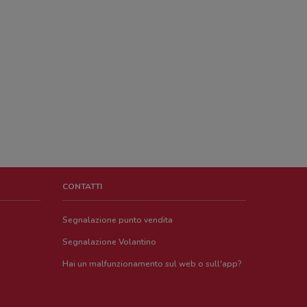
CONTATTI
Segnalazione punto vendita
Segnalazione Volantino
Hai un malfunzionamento sul web o sull'app?