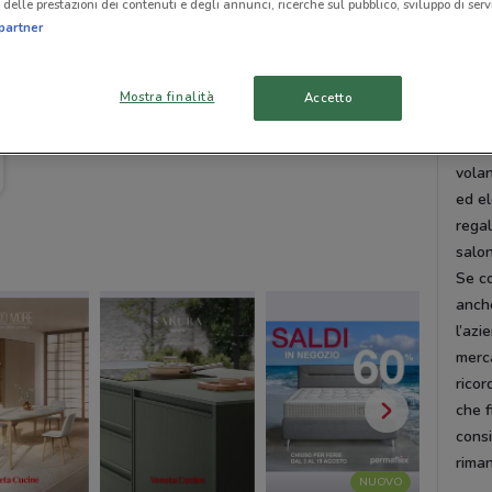
delle prestazioni dei contenuti e degli annunci, ricerche sul pubblico, sviluppo di servi
un b
partner
neces
Biale
Mostra finalità
Accetto
Vola
Se se
volan
ed el
regal
salo
Se co
anche
l’azi
merca
ricor
che f
consi
rima
NUOVO