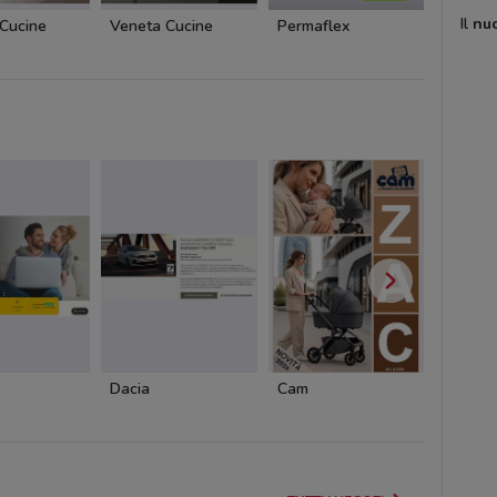
Il
nu
Cucine
Veneta Cucine
Permaflex
Emu
Dacia
Cam
Cam