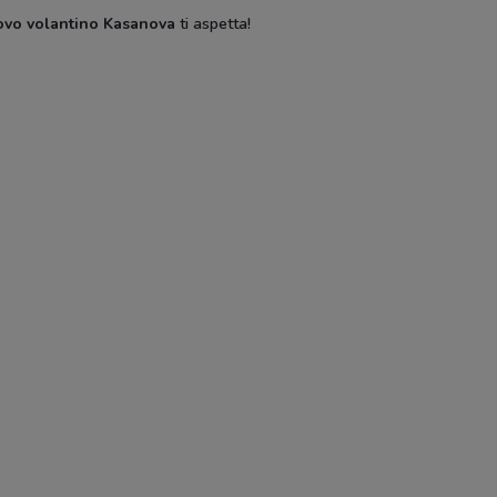
ovo volantino Kasanova
ti aspetta!
Thun
Hervit
Unopi
SCADE OGGI
Pali
Disney
Hype