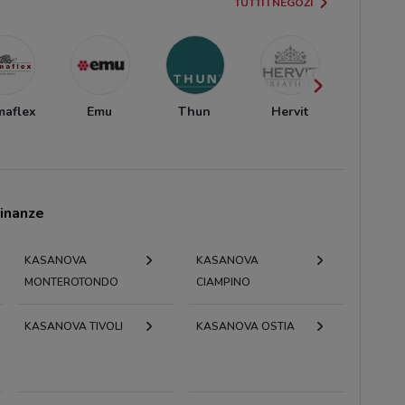
TUTTI I NEGOZI
maflex
Emu
Thun
Hervit
Unopi
cinanze
KASANOVA
KASANOVA
MONTEROTONDO
CIAMPINO
KASANOVA TIVOLI
KASANOVA OSTIA