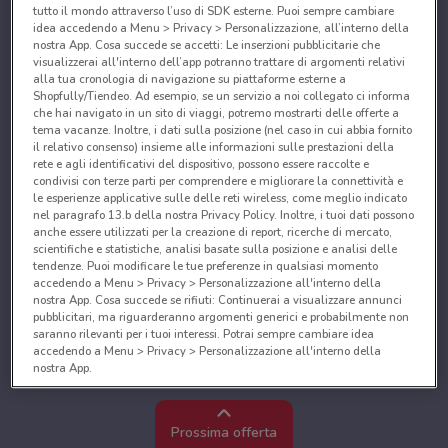
tutto il mondo attraverso l’uso di SDK esterne. Puoi sempre cambiare
idea accedendo a Menu > Privacy > Personalizzazione, all’interno della
nostra App. Cosa succede se accetti: Le inserzioni pubblicitarie che
visualizzerai all'interno dell’app potranno trattare di argomenti relativi
alla tua cronologia di navigazione su piattaforme esterne a
Shopfully/Tiendeo. Ad esempio, se un servizio a noi collegato ci informa
che hai navigato in un sito di viaggi, potremo mostrarti delle offerte a
tema vacanze. Inoltre, i dati sulla posizione (nel caso in cui abbia fornito
il relativo consenso) insieme alle informazioni sulle prestazioni della
rete e agli identificativi del dispositivo, possono essere raccolte e
condivisi con terze parti per comprendere e migliorare la connettività e
le esperienze applicative sulle delle reti wireless, come meglio indicato
nel paragrafo 13.b della nostra Privacy Policy. Inoltre, i tuoi dati possono
anche essere utilizzati per la creazione di report, ricerche di mercato,
scientifiche e statistiche, analisi basate sulla posizione e analisi delle
tendenze. Puoi modificare le tue preferenze in qualsiasi momento
accedendo a Menu > Privacy > Personalizzazione all'interno della
nostra App. Cosa succede se rifiuti: Continuerai a visualizzare annunci
pubblicitari, ma riguarderanno argomenti generici e probabilmente non
saranno rilevanti per i tuoi interessi. Potrai sempre cambiare idea
accedendo a Menu > Privacy > Personalizzazione all'interno della
nostra App.
Noi e i nostri partner trattiamo i dati per fornire:
Utilizzare dati di geolocalizzazione precisi. Scansione attiva delle
Prossima offerta
caratteristiche del dispositivo ai fini dell’identificazione. Archiviare