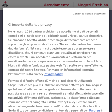
Arredamento
Negozi Errebian
Continua senza accettare
Ci importa della tua privacy
Noi e i nostri
1014
partner archiviamo e accediamo ai dati personali,
come i dati di navigazione gli o identificatori univoci, sul tuo dispositivo.
Selezionando Accetto, abiliti le tecnologie di tracciamento affinché
supportino gli scopi mostrati alla voce "Noi e i nostri partner trattiamo i
dati da fornire". Nel caso in cui queste tecnologie dovessero essere
disabilitate, alcuni contenuti e annunci visualizzati potrebbero non
essere rilevanti. Puoi accedere nuovamente a questo menu per
modificare le tue scelte o per revocare il consenso facendo clic sul link
Mostra finalità in fondo alla pagina web. Tali scelte avranno effetto nel
contesto del nostro Sito web. Per maggiori informazioni, consulta
l'Informativa sulla privacy.
Privacy policy
Permettici di fornirti offerte più vicine ai tuoi bisogni: Utilizzando
Shopfully/Tiendeo puoi visualizzare inserzioni e offerte per i tuoi acquisti
quotidiani più attinenti ai tuoi gusti e al tuo mondo. Tutto questo è
possibile grazie ad una serie di strumenti e analisi effettuate in base alle
tue attività all'interno dell'applicazione e sulle piattaforme collegate,
come indicato nel paragrafo 2 della Privacy Policy. Per fare questo,
abbiamo bisogno del tuo consenso sull'uso dei dati raccolti a tale fine.
Se dai il tuo consenso condivideremo i tuoi dati personali con
Partners
in