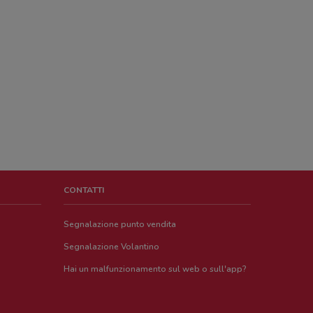
CONTATTI
Segnalazione punto vendita
Segnalazione Volantino
Hai un malfunzionamento sul web o sull'app?