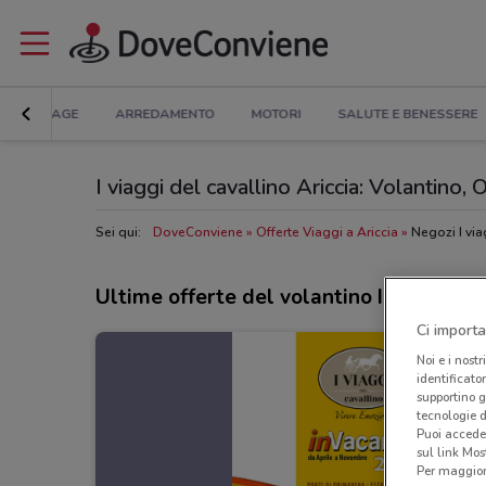
BRICOLAGE
ARREDAMENTO
MOTORI
SALUTE E BENESSERE
I viaggi del cavallino Ariccia: Volantino, O
Sei qui:
DoveConviene
Offerte Viaggi a Ariccia
Negozi I via
Ultime offerte del volantino I viaggi del
Ci importa
Noi e i nostr
identificato
supportino g
tecnologie d
Puoi accede
sul link Mos
Per maggiori