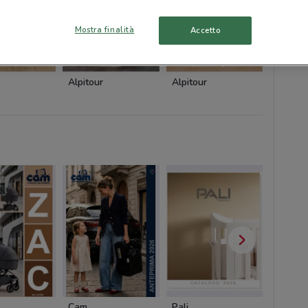
Mostra finalità
Accetto
Alpitour
Alpitour
Alpitou
Cam
Pali
Cofidis