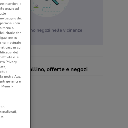
are inserzioni e
bile grazie ad
sulle
amo bisogno del
 personali con
o a Menu >
Non ci sono negozi nelle vicinanze
bblicitarie che
vigazione su
e hai navigato
(nel caso in cui
ificativi del
ettività e le
stra Privacy
cato,
iaggi del cavallino, offerte e negozi
e tue
la nostra App.
nti generici e
 a Menu >
fini
sonalizzati,
zi.