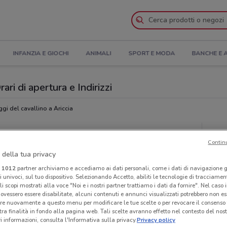
INFANZIA E GIOCHI
ANIMALI
SPORT E MODA
BANCHE E 
rari di apertura e Indirizzi
ggi del cavallino a Ariccia
 cavallino
Neg
Contin
 della tua privacy
i
1012
partner archiviamo e accediamo ai dati personali, come i dati di navigazione g
ri univoci, sul tuo dispositivo. Selezionando Accetto, abiliti le tecnologie di tracciame
li scopi mostrati alla voce "Noi e i nostri partner trattiamo i dati da fornire". Nel caso 
ovessero essere disabilitate, alcuni contenuti e annunci visualizzati potrebbero non ess
re nuovamente a questo menu per modificare le tue scelte o per revocare il consenso
tra finalità in fondo alla pagina web. Tali scelte avranno effetto nel contesto del nost
 informazioni, consulta l'Informativa sulla privacy.
Privacy policy