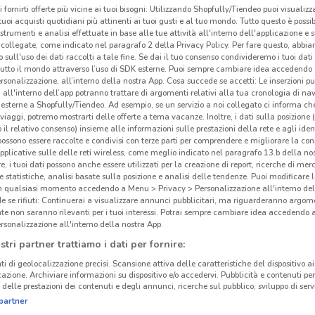
i fornirti offerte più vicine ai tuoi bisogni: Utilizzando Shopfully/Tiendeo puoi visualizz
i tuoi acquisti quotidiani più attinenti ai tuoi gusti e al tuo mondo. Tutto questo è possi
 strumenti e analisi effettuate in base alle tue attività all'interno dell'applicazione e 
collegate, come indicato nel paragrafo 2 della Privacy Policy. Per fare questo, abbi
 sull'uso dei dati raccolti a tale fine. Se dai il tuo consenso condivideremo i tuoi dati
tutto il mondo attraverso l’uso di SDK esterne. Puoi sempre cambiare idea accedend
rsonalizzazione, all’interno della nostra App. Cosa succede se accetti: Le inserzioni pu
i all'interno dell’app potranno trattare di argomenti relativi alla tua cronologia di na
esterne a Shopfully/Tiendeo. Ad esempio, se un servizio a noi collegato ci informa ch
i viaggi, potremo mostrarti delle offerte a tema vacanze. Inoltre, i dati sulla posizione 
o il relativo consenso) insieme alle informazioni sulle prestazioni della rete e agli ident
 possono essere raccolte e condivisi con terze parti per comprendere e migliorare la conn
pplicative sulle delle reti wireless, come meglio indicato nel paragrafo 13.b della no
re, i tuoi dati possono anche essere utilizzati per la creazione di report, ricerche di mer
I v
 e statistiche, analisi basate sulla posizione e analisi delle tendenze. Puoi modificare l
in qualsiasi momento accedendo a Menu > Privacy > Personalizzazione all'interno del
 se rifiuti: Continuerai a visualizzare annunci pubblicitari, ma riguarderanno argome
te non saranno rilevanti per i tuoi interessi. Potrai sempre cambiare idea accedendo
rsonalizzazione all'interno della nostra App.
stri partner trattiamo i dati per fornire:
ti di geolocalizzazione precisi. Scansione attiva delle caratteristiche del dispositivo ai 
icazione. Archiviare informazioni su dispositivo e/o accedervi. Pubblicità e contenuti per
delle prestazioni dei contenuti e degli annunci, ricerche sul pubblico, sviluppo di servi
partner