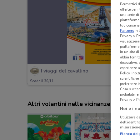
Permettici d
offerte per 
una serie di
piattaforme 
tuo consenso
Partners
in 
Privacy > Pe
visualizzera
piattaforme 
in un sito d
abbia fornit
dispositivo,
esperienze a
I viaggi del cavallino
Policy. Inolt
scientifiche
Scade il 30/11
preferenze 
Cosa succede
probabilmen
Privacy > Pe
Altri volantini nelle vicinanze
Noi e i no
Utilizzare da
dell’identif
misurazione 
Elenco dei 