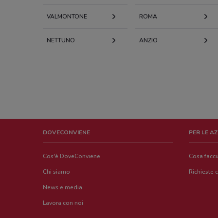
VALMONTONE
ROMA
NETTUNO
ANZIO
DOVECONVIENE
PER LE A
Cos'è DoveConviene
Cosa facc
Chi siamo
Richieste 
News e media
Lavora con noi